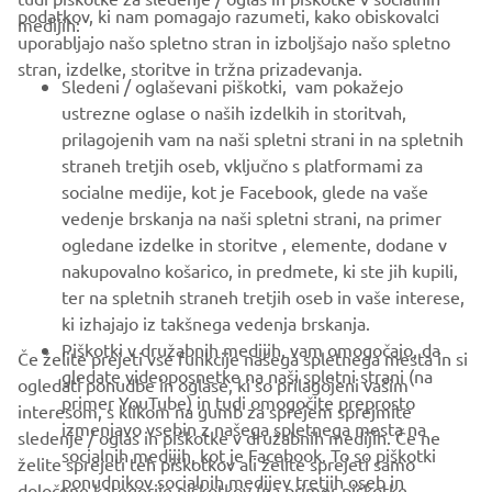
PODJETJA
podatkov, ki nam pomagajo razumeti, kako obiskovalci
medijih:
uporabljajo našo spletno stran in izboljšajo našo spletno
stran, izdelke, storitve in tržna prizadevanja.
ZA PODJETJA
Sledeni / oglaševani piškotki, vam pokažejo
ustrezne oglase o naših izdelkih in storitvah,
VEČ YAMAHA
prilagojenih vam na naši spletni strani in na spletnih
straneh tretjih oseb, vključno s platformami za
socialne medije, kot je Facebook, glede na vaše
PODPORA
vedenje brskanja na naši spletni strani, na primer
ogledane izdelke in storitve , elemente, dodane v
nakupovalno košarico, in predmete, ki ste jih kupili,
GLASILO
ter na spletnih straneh tretjih oseb in vaše interese,
Med prvimi prejmite novice o najnovejših ponudbah, posebnih
ki izhajajo iz takšnega vedenja brskanja.
dogodkih, novih izdajah in še veliko več
Piškotki v družabnih medijih, vam omogočajo, da
Če želite prejeti vse funkcije našega spletnega mesta in si
gledate videoposnetke na naši spletni strani (na
ogledati ponudbe in oglase, ki so prilagojeni vašim
primer YouTube) in tudi omogočite preprosto
interesom, s klikom na gumb za sprejem sprejmite
izmenjavo vsebin z našega spletnega mesta na
sledenje / oglas in piškotke v družabnih medijih. Če ne
NAROČI SE
socialnih medijih, kot je Facebook. To so piškotki
želite sprejeti teh piškotkov ali želite sprejeti samo
ponudnikov socialnih medijev tretjih oseb in
določene kategorije piškotkov (na primer piškotke