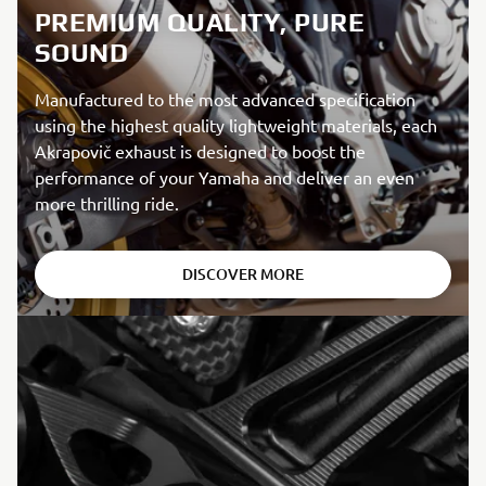
PREMIUM QUALITY, PURE
SOUND
Manufactured to the most advanced specification
using the highest quality lightweight materials, each
Akrapovič exhaust is designed to boost the
performance of your Yamaha and deliver an even
more thrilling ride.
DISCOVER MORE