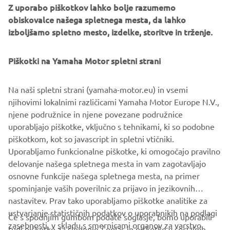
Z uporabo piškotkov lahko bolje razumemo
obiskovalce našega spletnega mesta, da lahko
izboljšamo spletno mesto, izdelke, storitve in trženje.
Piškotki na Yamaha Motor spletni strani
CREATE NEW LIMITS
Na naši spletni strani (yamaha-motor.eu) in vsemi
If you’re looking for the ultimate riding experience,
njihovimi lokalnimi različicami Yamaha Motor Europe N.V.,
Öhlins Suspensions will take your ride to the next
njene podružnice in njene povezane podružnice
level. You can expect premium quality, maximum
uporabljajo piškotke, vključno s tehnikami, ki so podobne
performance and adjustability to suit your individual
piškotkom, kot so javascript in spletni vtičniki.
riding needs.
Uporabljamo funkcionalne piškotke, ki omogočajo pravilno
delovanje našega spletnega mesta in vam zagotavljajo
osnovne funkcije našega spletnega mesta, na primer
DISCOVER MORE
spominjanje vaših poverilnic za prijavo in jezikovnih
nastavitev. Prav tako uporabljamo piškotke analitike za
ustvarjanje statističnih podatkov o uporabnikih na podlagi
Če s spodnjim gumbom podate soglasje, bomo uporabili
zasebnosti, v skladu s smernicami organov za varstvo
tudi piškotke za sledenje / oglas in piškotke v socialnih