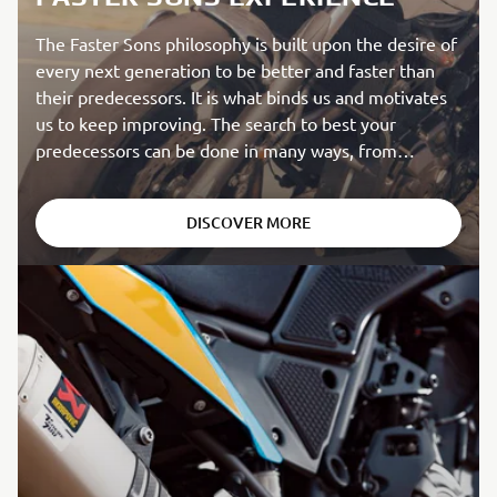
The Faster Sons philosophy is built upon the desire of
every next generation to be better and faster than
their predecessors. It is what binds us and motivates
us to keep improving. The search to best your
predecessors can be done in many ways, from
creating incredible aesthetics to chasing actual speed.
The Faster Sons philosophy pays homage to Yamaha’s
DISCOVER MORE
rich heritage while being focused on the performance
of the future.