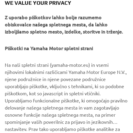
WE VALUE YOUR PRIVACY
Več informacij o družbi Ad Hoc Café Racers je na voljo na
Z uporabo piškotkov lahko bolje razumemo
spletnem mestu:
www.adhocaferacers.com
obiskovalce našega spletnega mesta, da lahko
izboljšamo spletno mesto, izdelke, storitve in trženje.
Piškotki na Yamaha Motor spletni strani
Na naši spletni strani (yamaha-motor.eu) in vsemi
njihovimi lokalnimi različicami Yamaha Motor Europe N.V.,
njene podružnice in njene povezane podružnice
uporabljajo piškotke, vključno s tehnikami, ki so podobne
piškotkom, kot so javascript in spletni vtičniki.
Uporabljamo funkcionalne piškotke, ki omogočajo pravilno
delovanje našega spletnega mesta in vam zagotavljajo
osnovne funkcije našega spletnega mesta, na primer
spominjanje vaših poverilnic za prijavo in jezikovnih
nastavitev. Prav tako uporabljamo piškotke analitike za