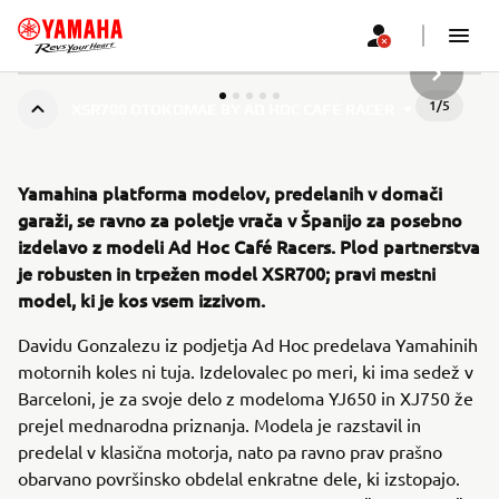
NASLEDN
1
/
5
XSR700 OTOKOMAE BY AD HOC CAFÉ RACER
Yamahina platforma modelov, predelanih v domači
garaži, se ravno za poletje vrača v Španijo za posebno
izdelavo z modeli Ad Hoc Café Racers. Plod partnerstva
je robusten in trpežen model XSR700; pravi mestni
model, ki je kos vsem izzivom.
Davidu Gonzalezu iz podjetja Ad Hoc predelava Yamahinih
motornih koles ni tuja. Izdelovalec po meri, ki ima sedež v
Barceloni, je za svoje delo z modeloma YJ650 in XJ750 že
prejel mednarodna priznanja. Modela je razstavil in
predelal v klasična motorja, nato pa ravno prav prašno
obarvano površinsko obdelal enkratne dele, ki izstopajo.