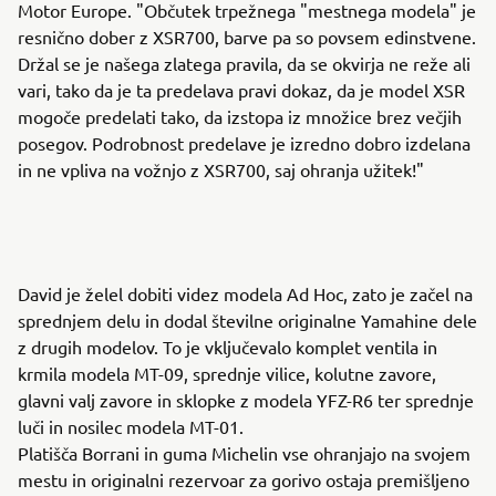
Motor Europe. "Občutek trpežnega "mestnega modela" je
resnično dober z XSR700, barve pa so povsem edinstvene.
Držal se je našega zlatega pravila, da se okvirja ne reže ali
vari, tako da je ta predelava pravi dokaz, da je model XSR
mogoče predelati tako, da izstopa iz množice brez večjih
posegov. Podrobnost predelave je izredno dobro izdelana
in ne vpliva na vožnjo z XSR700, saj ohranja užitek!"
David je želel dobiti videz modela Ad Hoc, zato je začel na
sprednjem delu in dodal številne originalne Yamahine dele
z drugih modelov. To je vključevalo komplet ventila in
krmila modela MT-09, sprednje vilice, kolutne zavore,
glavni valj zavore in sklopke z modela YFZ-R6 ter sprednje
luči in nosilec modela MT-01.
Platišča Borrani in guma Michelin vse ohranjajo na svojem
mestu in originalni rezervoar za gorivo ostaja premišljeno