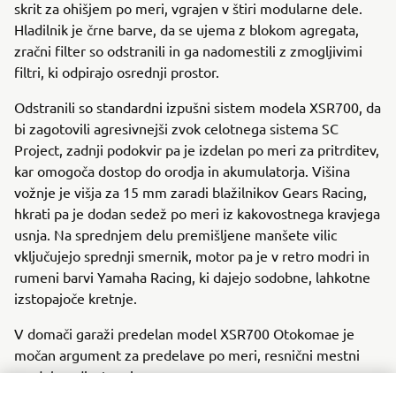
skrit za ohišjem po meri, vgrajen v štiri modularne dele.
Hladilnik je črne barve, da se ujema z blokom agregata,
zračni filter so odstranili in ga nadomestili z zmogljivimi
filtri, ki odpirajo osrednji prostor.
Odstranili so standardni izpušni sistem modela XSR700, da
bi zagotovili agresivnejši zvok celotnega sistema SC
Project, zadnji podokvir pa je izdelan po meri za pritrditev,
kar omogoča dostop do orodja in akumulatorja. Višina
vožnje je višja za 15 mm zaradi blažilnikov Gears Racing,
hkrati pa je dodan sedež po meri iz kakovostnega kravjega
usnja. Na sprednjem delu premišljene manšete vilic
vključujejo sprednji smernik, motor pa je v retro modri in
rumeni barvi Yamaha Racing, ki dajejo sodobne, lahkotne
izstopajoče kretnje.
V domači garaži predelan model XSR700 Otokomae je
močan argument za predelave po meri, resnični mestni
model z edinstvenim zanosom.