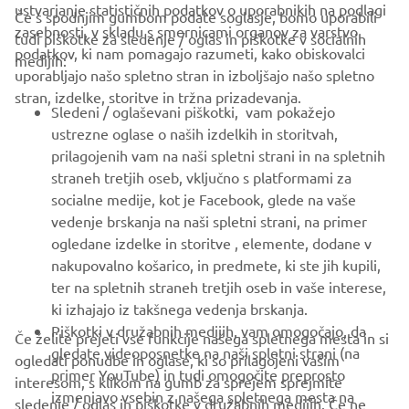
ustvarjanje statističnih podatkov o uporabnikih na podlagi
Če s spodnjim gumbom podate soglasje, bomo uporabili
zasebnosti, v skladu s smernicami organov za varstvo
tudi piškotke za sledenje / oglas in piškotke v socialnih
PODJETJA
podatkov, ki nam pomagajo razumeti, kako obiskovalci
medijih:
uporabljajo našo spletno stran in izboljšajo našo spletno
stran, izdelke, storitve in tržna prizadevanja.
ZA PODJETJA
Sledeni / oglaševani piškotki, vam pokažejo
ustrezne oglase o naših izdelkih in storitvah,
VEČ YAMAHA
prilagojenih vam na naši spletni strani in na spletnih
straneh tretjih oseb, vključno s platformami za
socialne medije, kot je Facebook, glede na vaše
PODPORA
vedenje brskanja na naši spletni strani, na primer
ogledane izdelke in storitve , elemente, dodane v
nakupovalno košarico, in predmete, ki ste jih kupili,
GLASILO
ter na spletnih straneh tretjih oseb in vaše interese,
Med prvimi prejmite novice o najnovejših ponudbah, posebnih
ki izhajajo iz takšnega vedenja brskanja.
dogodkih, novih izdajah in še veliko več
Piškotki v družabnih medijih, vam omogočajo, da
Če želite prejeti vse funkcije našega spletnega mesta in si
gledate videoposnetke na naši spletni strani (na
ogledati ponudbe in oglase, ki so prilagojeni vašim
primer YouTube) in tudi omogočite preprosto
interesom, s klikom na gumb za sprejem sprejmite
izmenjavo vsebin z našega spletnega mesta na
sledenje / oglas in piškotke v družabnih medijih. Če ne