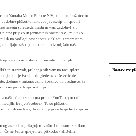
ičicami Yamaha Motor Europe N.V., njene podružnice in
 podobne piškotkom, kot so javascript in spletni
nje našega spletnega mesta in vam zagotavljajo
nic za prijavo in jezikovnih nastavitev. Prav tako
bnikih na podlagi zasebnosti, v skladu s smernicami
orabljajo našo spletno stran in izboljšajo našo
nje / oglas in piškotke v socialnih medijih:
kih in storitvah, prilagojenih vam na naši spletni
Nastavitve p
 medije, kot je Facebook, glede na vaše vedenje
mente, dodane v nakupovalno košarico, in predmete, ki
o iz takšnega vedenja brskanja.
a naši spletni strani (na primer YouTube) in tudi
 medijih, kot je Facebook. To so piškotki
socialnih medijev, da spremljajo vedenje brskanja po
in oglase, ki so prilagojeni vašim interesom, s klikom
 Če ne želite sprejeti teh piškotkov ali želite