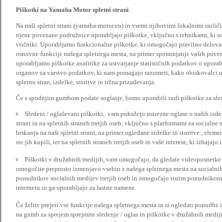
Piškotki na Yamaha Motor spletni strani
Na naši spletni strani (yamaha-motor.eu) in vsemi njihovimi lokalnimi razl
njene povezane podružnice uporabljajo piškotke, vključno s tehnikami, ki so
vtičniki. Uporabljamo funkcionalne piškotke, ki omogočajo pravilno delova
osnovne funkcije našega spletnega mesta, na primer spominjanje vaših poveril
uporabljamo piškotke analitike za ustvarjanje statističnih podatkov o upora
organov za varstvo podatkov, ki nam pomagajo razumeti, kako obiskovalci up
spletno stran, izdelke, storitve in tržna prizadevanja.
Če s spodnjim gumbom podate soglasje, bomo uporabili tudi piškotke za slede
Sledeni / oglaševani piškotki, vam pokažejo ustrezne oglase o naših izdel
strani in na spletnih straneh tretjih oseb, vključno s platformami za socialne
brskanja na naši spletni strani, na primer ogledane izdelke in storitve , ele
ste jih kupili, ter na spletnih straneh tretjih oseb in vaše interese, ki izhajaj
Piškotki v družabnih medijih, vam omogočajo, da gledate videoposnetke n
omogočite preprosto izmenjavo vsebin z našega spletnega mesta na socialnih
ponudnikov socialnih medijev tretjih oseb in omogočajo tistim ponudnikom 
internetu in ga uporabljajo za lastne namene.
Če želite prejeti vse funkcije našega spletnega mesta in si ogledati ponudbe 
na gumb za sprejem sprejmite sledenje / oglas in piškotke v družabnih medijih.