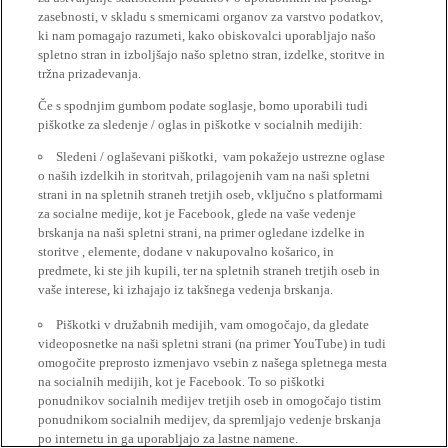
zasebnosti, v skladu s smernicami organov za varstvo podatkov,
ki nam pomagajo razumeti, kako obiskovalci uporabljajo našo
spletno stran in izboljšajo našo spletno stran, izdelke, storitve in
tržna prizadevanja.
Če s spodnjim gumbom podate soglasje, bomo uporabili tudi
piškotke za sledenje / oglas in piškotke v socialnih medijih:
Sledeni / oglaševani piškotki, vam pokažejo ustrezne oglase
o naših izdelkih in storitvah, prilagojenih vam na naši spletni
strani in na spletnih straneh tretjih oseb, vključno s platformami
za socialne medije, kot je Facebook, glede na vaše vedenje
brskanja na naši spletni strani, na primer ogledane izdelke in
storitve , elemente, dodane v nakupovalno košarico, in
predmete, ki ste jih kupili, ter na spletnih straneh tretjih oseb in
vaše interese, ki izhajajo iz takšnega vedenja brskanja.
Piškotki v družabnih medijih, vam omogočajo, da gledate
videoposnetke na naši spletni strani (na primer YouTube) in tudi
omogočite preprosto izmenjavo vsebin z našega spletnega mesta
na socialnih medijih, kot je Facebook. To so piškotki
ponudnikov socialnih medijev tretjih oseb in omogočajo tistim
ponudnikom socialnih medijev, da spremljajo vedenje brskanja
po internetu in ga uporabljajo za lastne namene.