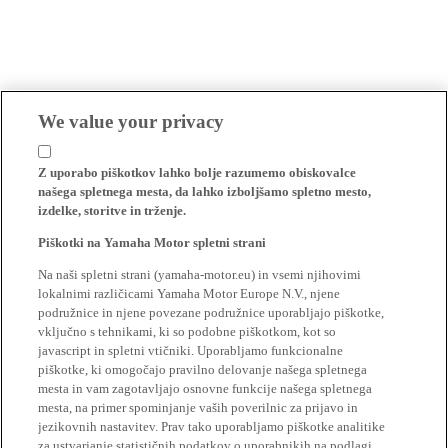
We value your privacy
Z uporabo piškotkov lahko bolje razumemo obiskovalce
našega spletnega mesta, da lahko izboljšamo spletno mesto,
izdelke, storitve in trženje.
Piškotki na Yamaha Motor spletni strani
Na naši spletni strani (yamaha-motor.eu) in vsemi njihovimi
lokalnimi različicami Yamaha Motor Europe N.V., njene
podružnice in njene povezane podružnice uporabljajo piškotke,
vključno s tehnikami, ki so podobne piškotkom, kot so
javascript in spletni vtičniki. Uporabljamo funkcionalne
piškotke, ki omogočajo pravilno delovanje našega spletnega
mesta in vam zagotavljajo osnovne funkcije našega spletnega
mesta, na primer spominjanje vaših poverilnic za prijavo in
jezikovnih nastavitev. Prav tako uporabljamo piškotke analitike
za ustvarjanje statističnih podatkov o uporabnikih na podlagi