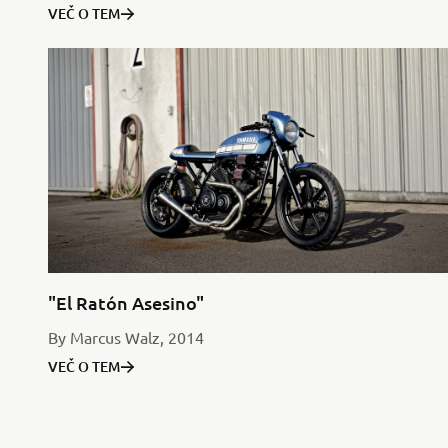
VEČ O TEM
"El Ratón Asesino"
By Marcus Walz, 2014
VEČ O TEM