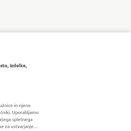
to, izdelke,
GLASILO
Med prvimi prejmite novice o najnovejših ponudbah, posebnih
dogodkih, novih izdajah in še veliko več
užnice in njene
NAROČI SE
ičniki. Uporabljamo
našega spletnega
Preberite našo Politiko zasebnosti, da izveste, kako
ke za ustvarjanje
obdelujemo vaše osebne podatke:
Pravilnik o Zasebnosti