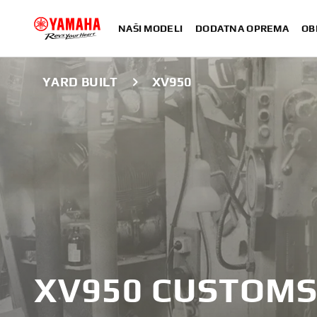
NAŠI MODELI
DODATNA OPREMA
OB
YARD BUILT
XV950
XV950 CUSTOM