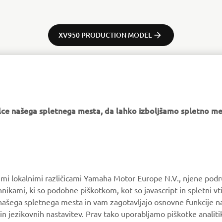
XV950 PRODUCTION MODEL
e našega spletnega mesta, da lahko izboljšamo spletno mes
VEČ YAMAHA
PODPORA
MyYamaha
Katalog delov
Yamaha Music
Vzdrževanje knjig
vimi lokalnimi različicami Yamaha Motor Europe N.V., njene podr
Yamaha Racing
Prodajalci Yamaha
nikami, ki so podobne piškotkom, kot so javascript in spletni vt
 našega spletnega mesta in vam zagotavljajo osnovne funkcije 
Yamaha Motor Global
Ravnanju z odpadnimi
in jezikovnih nastavitev. Prav tako uporabljamo piškotke analiti
baterijami
Mobilne aplikacije