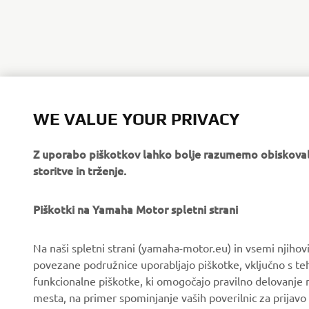
WE VALUE YOUR PRIVACY
Z uporabo piškotkov lahko bolje razumemo obiskovalc
storitve in trženje.
PODJETJA
ZA PODJETJA
Piškotki na Yamaha Motor spletni strani
O nas
Sistemi eBike
Novice
Organi oblasti in policija
Na naši spletni strani (yamaha-motor.eu) in vsemi njiho
Dogodki
Igrišča za golf
povezane podružnice uporabljajo piškotke, vključno s teh
funkcionalne piškotke, ki omogočajo pravilno delovanje
Press
Prvi odzivi
mesta, na primer spominjanje vaših poverilnic za prijavo 
Brošure
Avtošole