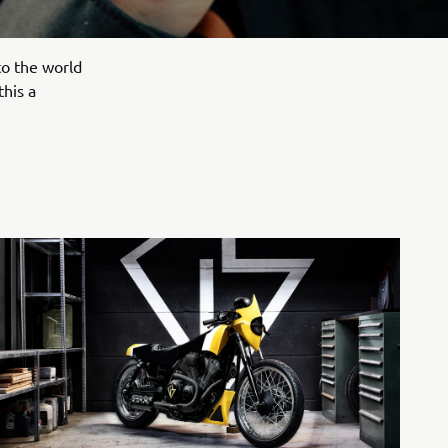
to the world
this a