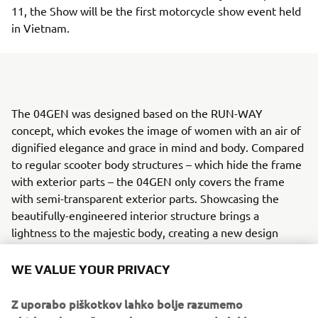
11, the Show will be the first motorcycle show event held
in Vietnam.
The 04GEN was designed based on the RUN-WAY
concept, which evokes the image of women with an air of
dignified elegance and grace in mind and body. Compared
to regular scooter body structures – which hide the frame
with exterior parts – the 04GEN only covers the frame
with semi-transparent exterior parts. Showcasing the
beautifully-engineered interior structure brings a
lightness to the majestic body, creating a new design
which synthesizes the interior and exterior to achieve a
WE VALUE YOUR PRIVACY
rare beauty.
Yamaha Motor, which has positioned design as a central
Z uporabo piškotkov lahko bolje razumemo
pillar of product creation from its founding, established
obiskovalce našega spletnega mesta, da lahko