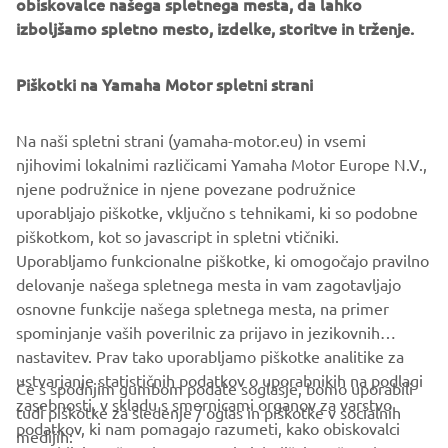
Refined Dynamism as its design philosophy in 2013, and is
izboljšamo spletno mesto, izdelke, storitve in trženje.
putting energy into developing products that realize the
unique style of Yamaha. Based on this philosophy, Yamaha
Piškotki na Yamaha Motor spletni strani
Motor has announced three design concepts to date: The
01GEN in 2014, a crossover motorcycle with two wheels at
Na naši spletni strani (yamaha-motor.eu) in vsemi
the front, the 02GEN, an alluring electrically power-
njihovimi lokalnimi različicami Yamaha Motor Europe N.V.,
assisted wheelchair, also in 2014, and in 2015 the 03GEN,
njene podružnice in njene povezane podružnice
mobility enhanced by optional colors, materials, and
uporabljajo piškotke, vključno s tehnikami, ki so podobne
finishing for the TRICITY.
piškotkom, kot so javascript in spletni vtičniki.
Yamaha Motor will continue exhibiting and advancing our
Uporabljamo funkcionalne piškotke, ki omogočajo pravilno
GEN design concept whenever the opportunity arises.
delovanje našega spletnega mesta in vam zagotavljajo
osnovne funkcije našega spletnega mesta, na primer
spominjanje vaših poverilnic za prijavo in jezikovnih
nastavitev. Prav tako uporabljamo piškotke analitike za
ustvarjanje statističnih podatkov o uporabnikih na podlagi
Če s spodnjim gumbom podate soglasje, bomo uporabili
zasebnosti, v skladu s smernicami organov za varstvo
tudi piškotke za sledenje / oglas in piškotke v socialnih
PODJETJA
podatkov, ki nam pomagajo razumeti, kako obiskovalci
medijih:
uporabljajo našo spletno stran in izboljšajo našo spletno