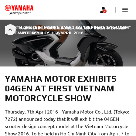
FOURTH CONCEPT MODEL BASED ON “REFINED DYNAMISM”
YAMAHA MOTOR EXHIBITS 04GEN AT FIRST VIETNAM
DESIGN PHILOSOPHY
MOTORCYCLE SHOW
|
2. APRIL 2016
YAMAHA MOTOR EXHIBITS
04GEN AT FIRST VIETNAM
MOTORCYCLE SHOW
Thursday, 7th April 2016 - Yamaha Motor Co., Ltd. (Tokyo:
7272) announced today that it will exhibit the 04GEN
scooter design concept model at the Vietnam Motorcycle
Show 2016. To be held in Ho Chi Minh City from April 7 to