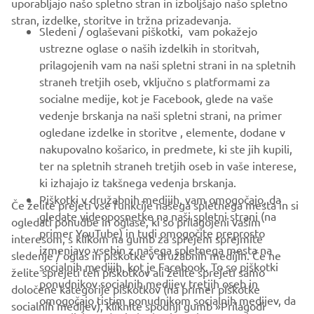
stran, izdelke, storitve in tržna prizadevanja.
ZA PODJETJA
Sledeni / oglaševani piškotki, vam pokažejo
ustrezne oglase o naših izdelkih in storitvah,
VEČ YAMAHA
prilagojenih vam na naši spletni strani in na spletnih
straneh tretjih oseb, vključno s platformami za
socialne medije, kot je Facebook, glede na vaše
PODPORA
vedenje brskanja na naši spletni strani, na primer
ogledane izdelke in storitve , elemente, dodane v
nakupovalno košarico, in predmete, ki ste jih kupili,
GLASILO
ter na spletnih straneh tretjih oseb in vaše interese,
Med prvimi prejmite novice o najnovejših ponudbah, posebnih
ki izhajajo iz takšnega vedenja brskanja.
dogodkih, novih izdajah in še veliko več
Piškotki v družabnih medijih, vam omogočajo, da
Če želite prejeti vse funkcije našega spletnega mesta in si
gledate videoposnetke na naši spletni strani (na
ogledati ponudbe in oglase, ki so prilagojeni vašim
primer YouTube) in tudi omogočite preprosto
interesom, s klikom na gumb za sprejem sprejmite
izmenjavo vsebin z našega spletnega mesta na
sledenje / oglas in piškotke v družabnih medijih. Če ne
NAROČI SE
socialnih medijih, kot je Facebook. To so piškotki
želite sprejeti teh piškotkov ali želite sprejeti samo
ponudnikov socialnih medijev tretjih oseb in
določene kategorije piškotkov (na primer piškotke
omogočajo tistim ponudnikom socialnih medijev, da
Preberite našo Politiko zasebnosti, da izveste, kako obdelujemo
socialnih medijev), kliknite spodnji gumb »Prilagodi
spremljajo vedenje brskanja po internetu in ga
vaše osebne podatke:
Pravilnik o Zasebnosti