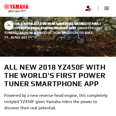
YAMAHA UNVEILED THEIR ALL-NEW ELECTRIC START
ALL NEW 2018 YZ450F WITH THE WORLD'S FIRST
YZ450F FEATURING THE WORLD'S FIRST SMARTPHONE
POWER TUNER SMARTPHONE APP
TUNING APP ON A PRODUCTION MOTOCROSS BIKE.
|
11. JUNIJ 2017
ALL NEW 2018 YZ450F WITH
THE WORLD'S FIRST POWER
TUNER SMARTPHONE APP
Powered by a new reverse-head engine, this completely
restyled YZ450F gives Yamaha riders the power to
discover their real potential.