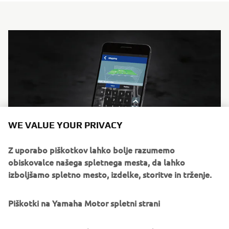
WE VALUE YOUR PRIVACY
Z uporabo piškotkov lahko bolje razumemo
obiskovalce našega spletnega mesta, da lahko
izboljšamo spletno mesto, izdelke, storitve in trženje.
Equipped with the latest cutting edge technology, and
delivering outstanding engine power and agile chassis
Piškotki na Yamaha Motor spletni strani
performance, the&nbsp;new YZ450F&nbsp;connects
motocross riders to their bikes like never before, and will
launch Yamaha riders into the victory zone when bikes hit