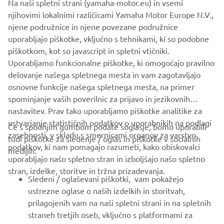
Na naši spletni strani (yamaha-motor.eu) in vsemi
dealers in August. This all-new MXGP-bred motocross bike
njihovimi lokalnimi različicami Yamaha Motor Europe N.V.,
represents the start of a whole new era of advanced
njene podružnice in njene povezane podružnice
racing technology in which the rider feels at one with their
uporabljajo piškotke, vključno s tehnikami, ki so podobne
machine, and where trackside fine-tuning can be done
piškotkom, kot so javascript in spletni vtičniki.
quickly and easily using the touch screen of a smartphone.
Uporabljamo funkcionalne piškotke, ki omogočajo pravilno
Google Play&nbsp;(Android) App Store (iOS)
delovanje našega spletnega mesta in vam zagotavljajo
osnovne funkcije našega spletnega mesta, na primer
spominjanje vaših poverilnic za prijavo in jezikovnih
nastavitev. Prav tako uporabljamo piškotke analitike za
ustvarjanje statističnih podatkov o uporabnikih na podlagi
Če s spodnjim gumbom podate soglasje, bomo uporabili
zasebnosti, v skladu s smernicami organov za varstvo
tudi piškotke za sledenje / oglas in piškotke v socialnih
PODJETJA
podatkov, ki nam pomagajo razumeti, kako obiskovalci
medijih:
uporabljajo našo spletno stran in izboljšajo našo spletno
stran, izdelke, storitve in tržna prizadevanja.
ZA PODJETJA
Sledeni / oglaševani piškotki, vam pokažejo
ustrezne oglase o naših izdelkih in storitvah,
VEČ YAMAHA
prilagojenih vam na naši spletni strani in na spletnih
straneh tretjih oseb, vključno s platformami za