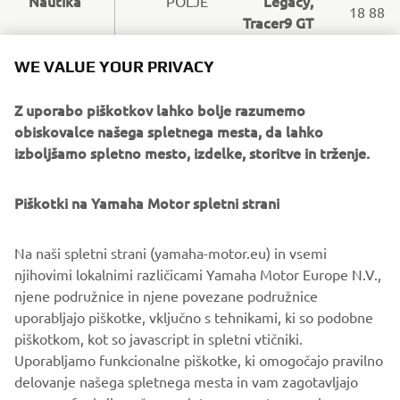
Nautika
Legacy,
POLJE
18 88
Tracer9 GT
NEOS,
WE VALUE YOUR PRIVACY
(03)
Moto
Delight125,
SLOVENSKE
759
Mirči
XTZ700
KONJICE
Z uporabo piškotkov lahko bolje razumemo
08 08
Tenere
obiskovalce našega spletnega mesta, da lahko
izboljšamo spletno mesto, izdelke, storitve in trženje.
NEOS,
NEOS,
Motomaxx
IZOLA
XMAX
XMAX 300
Piškotki na Yamaha Motor spletni strani
300
041
Na naši spletni strani (yamaha-motor.eu) in vsemi
NEOS, X-
DREŠINJA
Promotor
734
njihovimi lokalnimi različicami Yamaha Motor Europe N.V.,
MAX 300
VAS
440
njene podružnice in njene povezane podružnice
uporabljajo piškotke, vključno s tehnikami, ki so podobne
(07)
piškotkom, kot so javascript in spletni vtičniki.
Delta
NEOS,
KRŠKO
492
Uporabljamo funkcionalne piškotke, ki omogočajo pravilno
Team
NIKEN
18 88
delovanje našega spletnega mesta in vam zagotavljajo