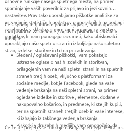
osnovne funkcije našega spletnega mesta, na primer
spominjanje vaših poverilnic za prijavo in jezikovnih
nastavitev. Prav tako uporabljamo piškotke analitike za
ustvarjanje statističnih podatkov o uporabnikih na podlagi
Če s spodnjim gumbom podate soglasje, bomo uporabili
zasebnosti, v skladu s smernicami organov za varstvo
tudi piškotke za sledenje / oglas in piškotke v socialnih
PODJETJA
podatkov, ki nam pomagajo razumeti, kako obiskovalci
medijih:
uporabljajo našo spletno stran in izboljšajo našo spletno
stran, izdelke, storitve in tržna prizadevanja.
ZA PODJETJA
Sledeni / oglaševani piškotki, vam pokažejo
ustrezne oglase o naših izdelkih in storitvah,
VEČ YAMAHA
prilagojenih vam na naši spletni strani in na spletnih
straneh tretjih oseb, vključno s platformami za
socialne medije, kot je Facebook, glede na vaše
PODPORA
vedenje brskanja na naši spletni strani, na primer
ogledane izdelke in storitve , elemente, dodane v
nakupovalno košarico, in predmete, ki ste jih kupili,
GLASILO
ter na spletnih straneh tretjih oseb in vaše interese,
Med prvimi prejmite novice o najnovejših ponudbah, posebnih
ki izhajajo iz takšnega vedenja brskanja.
dogodkih, novih izdajah in še veliko več
Piškotki v družabnih medijih, vam omogočajo, da
Če želite prejeti vse funkcije našega spletnega mesta in si