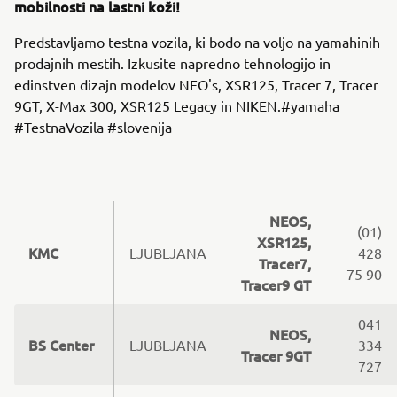
mobilnosti na lastni koži!
Predstavljamo testna vozila, ki bodo na voljo na yamahinih
prodajnih mestih. Izkusite napredno tehnologijo in
edinstven dizajn modelov NEO's, XSR125, Tracer 7, Tracer
9GT, X-Max 300, XSR125 Legacy in NIKEN.#yamaha
#TestnaVozila #slovenija
NEOS,
(01)
XSR125,
KMC
LJUBLJANA
428
Tracer7,
75 90
Tracer9 GT
041
NEOS,
BS Center
LJUBLJANA
334
Tracer 9GT
727