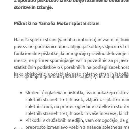
Z uporabo piškotkov lahko bolje razumemo obiskovalc
storitve in trženje.
PODJETJA
ZA PODJETJA
O nas
Piškotki na Yamaha Motor spletni strani
Sistemi eBike
Novice
Organi oblasti in policija
Na naši spletni strani (yamaha-motor.eu) in vsemi njiho
Dogodki
Igrišča za golf
povezane podružnice uporabljajo piškotke, vključno s teh
funkcionalne piškotke, ki omogočajo pravilno delovanje
Press
Prvi odzivi
mesta, na primer spominjanje vaših poverilnic za prijavo 
Brošure
Avtošole
statističnih podatkov o uporabnikih na podlagi zasebnos
kako obiskovalci uporabljajo našo spletno stran in izboljš
Delo pri Yamahi
Robotics
Če s spodnjim gumbom podate soglasje, bomo uporabili tud
Postanite Pooblaščeni
Partnerstva
Trgovec
Sledeni / oglaševani piškotki, vam pokažejo ustrezne
Tehničke informacije za
spletnih straneh tretjih oseb, vključno s platforma
Pravilnik o spoštovanju
novisne trgovce
spletni strani, na primer ogledane izdelke in storit
človekovih pravic
Yamalube Safety Data
spletnih straneh tretjih oseb in vaše interese, ki i
Osnovni pravilnik o
Sheets
Piškotki v družabnih medijih, vam omogočajo, da g
trajnostnosti
preprosto izmenjavo vsebin z našega spletnega mest