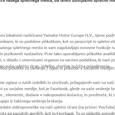
e našega spletnega mesta, da lahko izboljšamo spletno mes
VEČ YAMAHA
PODPORA
MyYamaha
Katalog delov
Yamaha Music
Vzdrževanje knjig
vimi lokalnimi različicami Yamaha Motor Europe N.V., njene podr
Yamaha Racing
Prodajalci Yamaha
nikami, ki so podobne piškotkom, kot so javascript in spletni vt
 našega spletnega mesta in vam zagotavljajo osnovne funkcije 
Yamaha Motor Global
Ravnanju z odpadnimi
in jezikovnih nastavitev. Prav tako uporabljamo piškotke analiti
baterijami
Mobilne aplikacije
ti, v skladu s smernicami organov za varstvo podatkov, ki nam 
ajo našo spletno stran, izdelke, storitve in tržna prizadevanja.
i piškotke za sledenje / oglas in piškotke v socialnih medijih:
 oglase o naših izdelkih in storitvah, prilagojenih vam na naši s
mi za socialne medije, kot je Facebook, glede na vaše vedenje br
ve , elemente, dodane v nakupovalno košarico, in predmete, ki ste
zhajajo iz takšnega vedenja brskanja.
ledate videoposnetke na naši spletni strani (na primer YouTube
a na socialnih medijih, kot je Facebook. To so piškotki ponudn