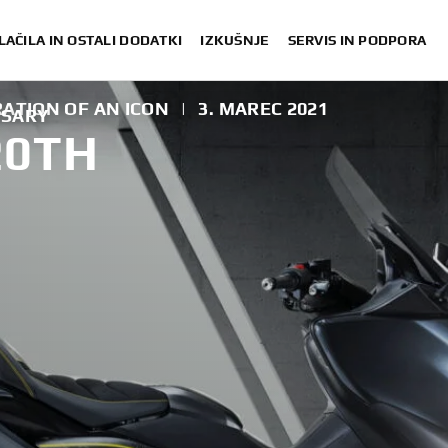
LAČILA IN OSTALI DODATKI
IZKUŠNJE
SERVIS IN PODPORA
ATION OF AN ICON
|
3. MAREC 2021
RSARY
20TH