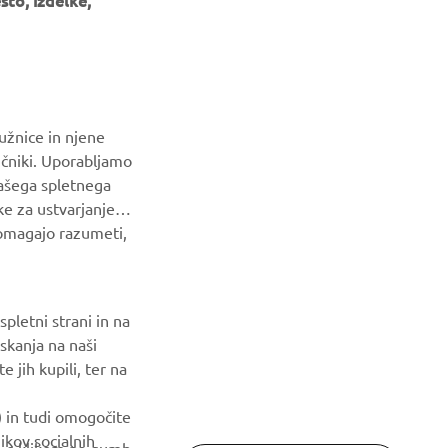
to, izdelke,
GLASILO
Med prvimi prejmite novice o najnovejših ponudbah, posebnih
dogodkih, novih izdajah in še veliko več
užnice in njene
NAROČI SE
ičniki. Uporabljamo
našega spletnega
Preberite našo Politiko zasebnosti, da izveste, kako
ke za ustvarjanje
obdelujemo vaše osebne podatke:
Pravilnik o Zasebnosti
pomagajo razumeti,
pletni strani in na
skanja na naši
 jih kupili, ter na
) in tudi omogočite
ikov socialnih