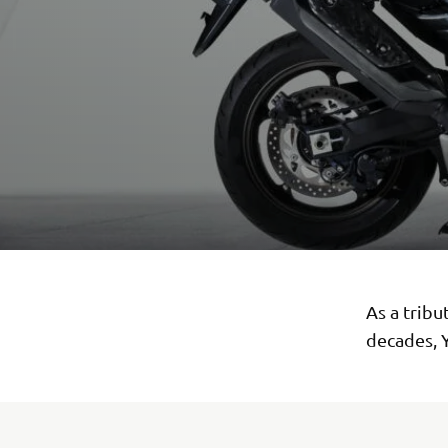
As a trib
decades, 