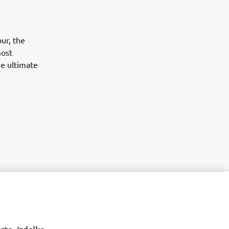
ur, the
most
he ultimate