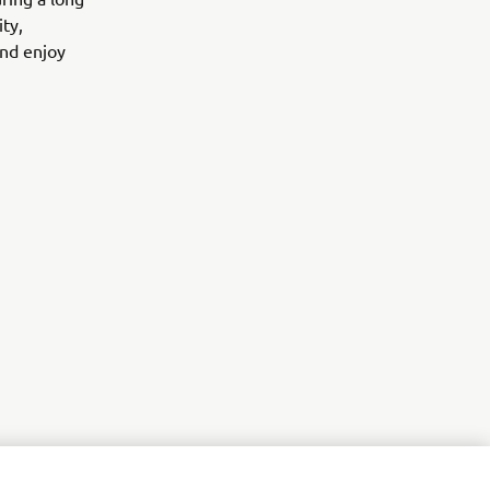
ity,
and enjoy