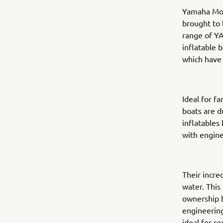
Yamaha Mot
brought to 
range of YA
inflatable 
which have 
Ideal for f
boats are d
inflatables
with engine
Their incre
water. This
ownership b
engineering
ideal for r