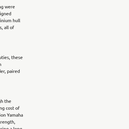
ng were
signed
inium hull
, all of
uties, these
m
er, paired
gh the
ng cost of
ision Yamaha
trength,
uring a long