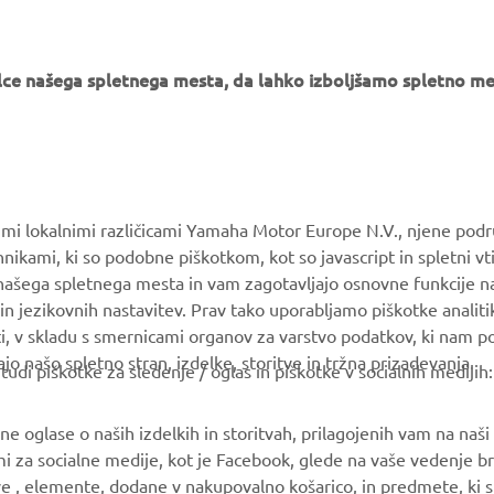
e našega spletnega mesta, da lahko izboljšamo spletno mes
VEČ YAMAHA
PODPORA
MyYamaha
Katalog delov
Yamaha Music
Vzdrževanje knjig
vimi lokalnimi različicami Yamaha Motor Europe N.V., njene podr
Yamaha Racing
Prodajalci Yamaha
nikami, ki so podobne piškotkom, kot so javascript in spletni vt
 našega spletnega mesta in vam zagotavljajo osnovne funkcije 
Yamaha Motor Global
Ravnanju z odpadnimi
in jezikovnih nastavitev. Prav tako uporabljamo piškotke analiti
baterijami
Mobilne aplikacije
ti, v skladu s smernicami organov za varstvo podatkov, ki nam 
ajo našo spletno stran, izdelke, storitve in tržna prizadevanja.
i piškotke za sledenje / oglas in piškotke v socialnih medijih:
 oglase o naših izdelkih in storitvah, prilagojenih vam na naši s
mi za socialne medije, kot je Facebook, glede na vaše vedenje br
ve , elemente, dodane v nakupovalno košarico, in predmete, ki ste