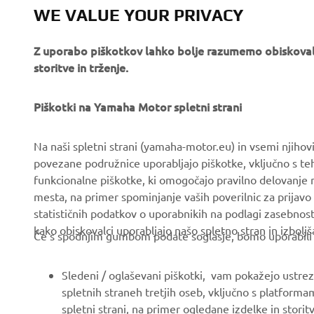
WE VALUE YOUR PRIVACY
Z uporabo piškotkov lahko bolje razumemo obiskovalc
storitve in trženje.
PODJETJA
ZA PODJETJA
O nas
Piškotki na Yamaha Motor spletni strani
Sistemi eBike
Novice
Organi oblasti in policija
Na naši spletni strani (yamaha-motor.eu) in vsemi njiho
Dogodki
Igrišča za golf
povezane podružnice uporabljajo piškotke, vključno s teh
funkcionalne piškotke, ki omogočajo pravilno delovanje
Press
Prvi odzivi
mesta, na primer spominjanje vaših poverilnic za prijavo 
Brošure
Avtošole
statističnih podatkov o uporabnikih na podlagi zasebnos
kako obiskovalci uporabljajo našo spletno stran in izboljš
Delo pri Yamahi
Robotics
Če s spodnjim gumbom podate soglasje, bomo uporabili tud
Postanite Pooblaščeni
Partnerstva
Trgovec
Sledeni / oglaševani piškotki, vam pokažejo ustrezne
Tehničke informacije za
spletnih straneh tretjih oseb, vključno s platforma
Pravilnik o spoštovanju
novisne trgovce
spletni strani, na primer ogledane izdelke in storit