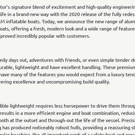
or’s signature blend of excitement and high-quality engineeri
life in a brand-new way with the 2020 release of the fully rede
M inflatable boats. Today, we announce the new range of alum
boats, offering a fresh, modern look and a wide range of features
proved incredibly popular with customers.
amily days out, adventures with friends, or even simple tender d
urable, lightweight and have excellent handling. These premiu
 have many of the features you would expect from a luxury tend
ering excellence and uncompromising build quality.
dible lightweight requires less horsepower to drive them throu
 results in a more efficient engine and boat combination, reduci
oth at the outset and through-out the life of the vessel. Prec
 has produced noticeably robust hulls, providing a reassuring s
egular beaching, the all-important work of a safety boat and ens