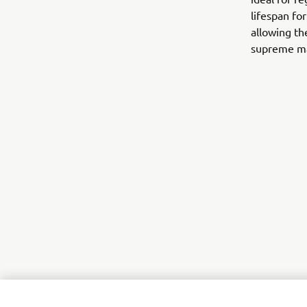
lifespan fo
allowing th
supreme ma
.