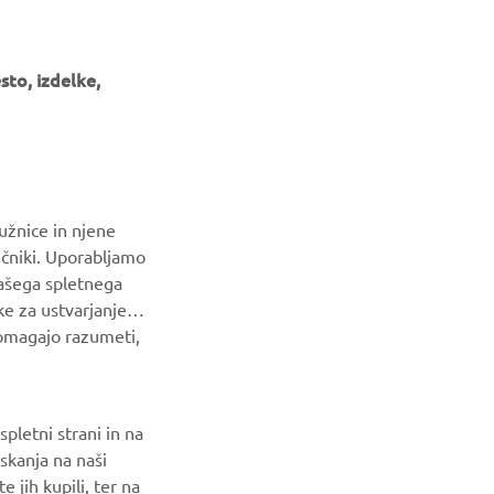
to, izdelke,
GLASILO
Med prvimi prejmite novice o najnovejših ponudbah, posebnih
dogodkih, novih izdajah in še veliko več
užnice in njene
NAROČI SE
ičniki. Uporabljamo
našega spletnega
Preberite našo Politiko zasebnosti, da izveste, kako
ke za ustvarjanje
obdelujemo vaše osebne podatke:
Pravilnik o Zasebnosti
pomagajo razumeti,
pletni strani in na
skanja na naši
 jih kupili, ter na