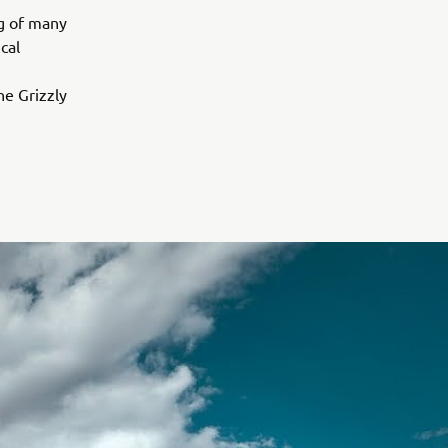
ng of many
cal
e Grizzly