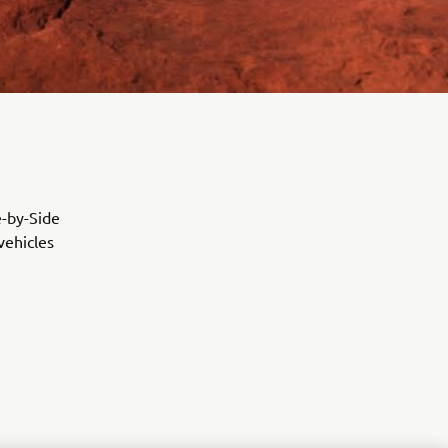
e-by-Side
vehicles