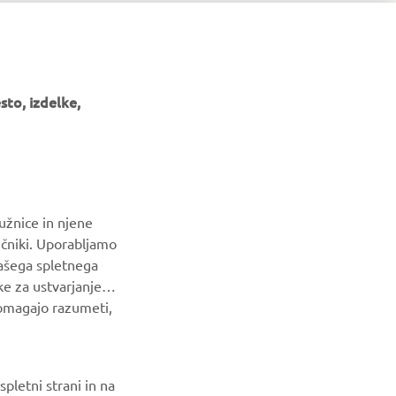
to, izdelke,
GLASILO
Med prvimi prejmite novice o najnovejših ponudbah, posebnih
dogodkih, novih izdajah in še veliko več
užnice in njene
NAROČI SE
ičniki. Uporabljamo
našega spletnega
Preberite našo Politiko zasebnosti, da izveste, kako
ke za ustvarjanje
obdelujemo vaše osebne podatke:
Pravilnik o Zasebnosti
pomagajo razumeti,
pletni strani in na