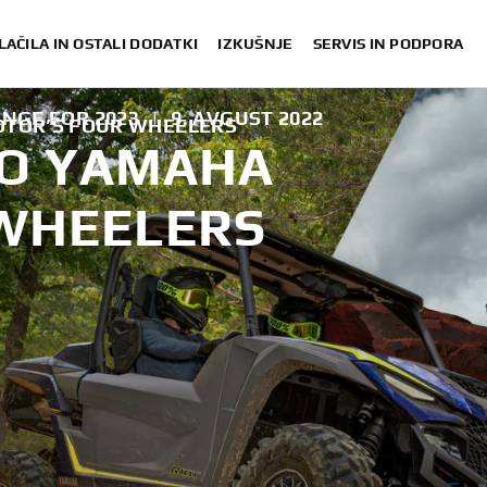
LAČILA IN OSTALI DODATKI
IZKUŠNJE
SERVIS IN PODPORA
ANGE FOR 2023
|
9. AVGUST 2022
OTOR’S FOUR WHEELERS
TO YAMAHA
WHEELERS