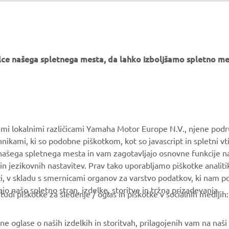
e našega spletnega mesta, da lahko izboljšamo spletno mes
VEČ YAMAHA
PODPORA
MyYamaha
Katalog delov
Yamaha Music
Vzdrževanje knjig
vimi lokalnimi različicami Yamaha Motor Europe N.V., njene podr
Yamaha Racing
Prodajalci Yamaha
nikami, ki so podobne piškotkom, kot so javascript in spletni vt
 našega spletnega mesta in vam zagotavljajo osnovne funkcije 
Yamaha Motor Global
Ravnanju z odpadnimi
in jezikovnih nastavitev. Prav tako uporabljamo piškotke analiti
baterijami
Mobilne aplikacije
ti, v skladu s smernicami organov za varstvo podatkov, ki nam 
ajo našo spletno stran, izdelke, storitve in tržna prizadevanja.
i piškotke za sledenje / oglas in piškotke v socialnih medijih:
 oglase o naših izdelkih in storitvah, prilagojenih vam na naši s