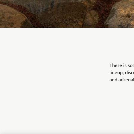
There is so
lineup; dis
and adrenal