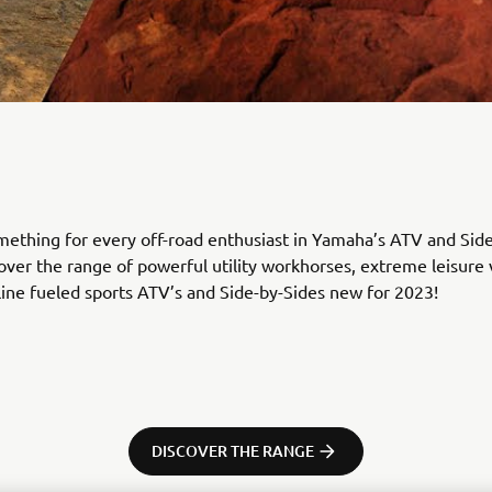
mething for every off-road enthusiast in Yamaha’s ATV and Sid
cover the range of powerful utility workhorses, extreme leisure 
ine fueled sports ATV’s and Side-by-Sides new for 2023!
DISCOVER THE RANGE