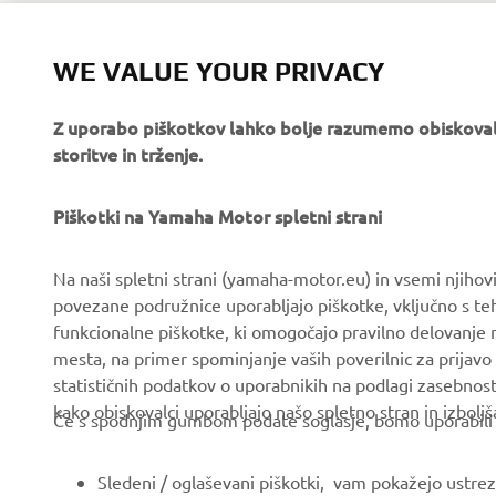
WE VALUE YOUR PRIVACY
Z uporabo piškotkov lahko bolje razumemo obiskovalc
storitve in trženje.
PODJETJA
ZA PODJETJA
O nas
Sistemi eBike
Piškotki na Yamaha Motor spletni strani
Novice
Organi oblasti in policija
Na naši spletni strani (yamaha-motor.eu) in vsemi njiho
Dogodki
Igrišča za golf
povezane podružnice uporabljajo piškotke, vključno s teh
funkcionalne piškotke, ki omogočajo pravilno delovanje
Press
Prvi odzivi
mesta, na primer spominjanje vaših poverilnic za prijavo 
Brošure
Avtošole
statističnih podatkov o uporabnikih na podlagi zasebnos
kako obiskovalci uporabljajo našo spletno stran in izboljš
Delo pri Yamahi
Robotics
Če s spodnjim gumbom podate soglasje, bomo uporabili tud
Postanite Pooblaščeni
Partnerstva
Trgovec
Sledeni / oglaševani piškotki, vam pokažejo ustrezne
Tehničke informacije za