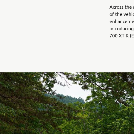
Across the 
of the vehic
enhancemen
introducin
700 XT-R (E