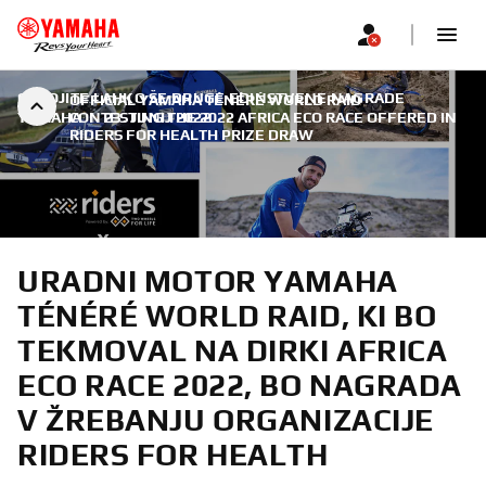
OSVOJITE LAHKO ŠE DRUGE EDINSTVENE NAGRADE
OFFICIAL YAMAHA TÉNÉRÉ WORLD RAID
YAMAHA
CONTESTING THE 2022 AFRICA ECO RACE OFFERED IN
|
23. JUNIJ 2022
RIDERS FOR HEALTH PRIZE DRAW
URADNI MOTOR YAMAHA
TÉNÉRÉ WORLD RAID, KI BO
TEKMOVAL NA DIRKI AFRICA
ECO RACE 2022, BO NAGRADA
V ŽREBANJU ORGANIZACIJE
RIDERS FOR HEALTH