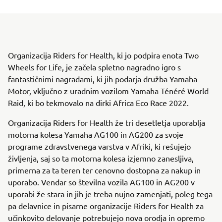
Organizacija Riders for Health, ki jo podpira enota Two
Wheels for Life, je začela spletno nagradno igro s
fantastičnimi nagradami, ki jih podarja družba Yamaha
Motor, vključno z uradnim vozilom Yamaha Ténéré World
Raid, ki bo tekmovalo na dirki Africa Eco Race 2022.
Organizacija Riders for Health že tri desetletja uporablja
motorna kolesa Yamaha AG100 in AG200 za svoje
programe zdravstvenega varstva v Afriki, ki rešujejo
življenja, saj so ta motorna kolesa izjemno zanesljiva,
primerna za ta teren ter cenovno dostopna za nakup in
uporabo. Vendar so številna vozila AG100 in AG200 v
uporabi že stara in jih je treba nujno zamenjati, poleg tega
pa delavnice in pisarne organizacije Riders for Health za
učinkovito delovanje potrebujejo nova orodja in opremo