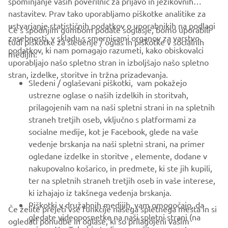
spominjanje vaših poverilnic za prijavo in jezikovnih
nastavitev. Prav tako uporabljamo piškotke analitike za
ustvarjanje statističnih podatkov o uporabnikih na podlagi
Če s spodnjim gumbom podate soglasje, bomo uporabili
zasebnosti, v skladu s smernicami organov za varstvo
tudi piškotke za sledenje / oglas in piškotke v socialnih
PODJETJA
podatkov, ki nam pomagajo razumeti, kako obiskovalci
medijih:
uporabljajo našo spletno stran in izboljšajo našo spletno
stran, izdelke, storitve in tržna prizadevanja.
ZA PODJETJA
Sledeni / oglaševani piškotki, vam pokažejo
ustrezne oglase o naših izdelkih in storitvah,
VEČ YAMAHA
prilagojenih vam na naši spletni strani in na spletnih
straneh tretjih oseb, vključno s platformami za
socialne medije, kot je Facebook, glede na vaše
PODPORA
vedenje brskanja na naši spletni strani, na primer
ogledane izdelke in storitve , elemente, dodane v
nakupovalno košarico, in predmete, ki ste jih kupili,
GLASILO
ter na spletnih straneh tretjih oseb in vaše interese,
Med prvimi prejmite novice o najnovejših ponudbah, posebnih
ki izhajajo iz takšnega vedenja brskanja.
dogodkih, novih izdajah in še veliko več
Piškotki v družabnih medijih, vam omogočajo, da
Če želite prejeti vse funkcije našega spletnega mesta in si
gledate videoposnetke na naši spletni strani (na
ogledati ponudbe in oglase, ki so prilagojeni vašim