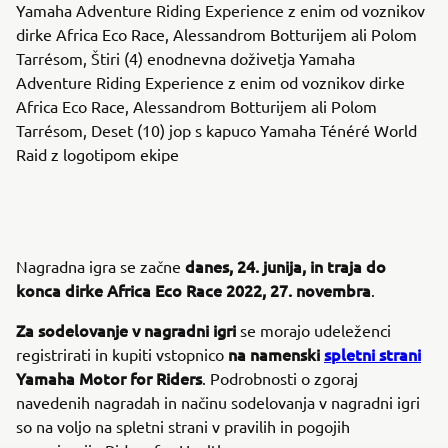
Yamaha Adventure Riding Experience z enim od voznikov
dirke Africa Eco Race, Alessandrom Botturijem ali Polom
Tarrésom, Štiri (4) enodnevna doživetja Yamaha
Adventure Riding Experience z enim od voznikov dirke
Africa Eco Race, Alessandrom Botturijem ali Polom
Tarrésom, Deset (10) jop s kapuco Yamaha Ténéré World
Raid z logotipom ekipe
danes, 24. junija, in traja do
Nagradna igra se začne
konca dirke Africa Eco Race 2022, 27. novembra
.
Za sodelovanje v nagradni igri
se morajo udeleženci
na
namenski
spletni strani
registrirati in kupiti vstopnico
Yamaha Motor for Riders
. Podrobnosti o zgoraj
navedenih nagradah in načinu sodelovanja v nagradni igri
so na voljo na spletni strani v pravilih in pogojih