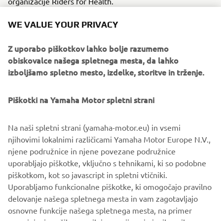
organizacije Riders for Health.
Vsak zbrani evro bo pripomogel k reševanju življenj v
WE VALUE YOUR PRIVACY
Afriki
, z več kupljenimi vstopnicami pa se povečajo
možnosti za osvojitev ene od teh fantastičnih nagrad.
Z uporabo piškotkov lahko bolje razumemo
obiskovalce našega spletnega mesta, da lahko
izboljšamo spletno mesto, izdelke, storitve in trženje.
Piškotki na Yamaha Motor spletni strani
Na naši spletni strani (yamaha-motor.eu) in vsemi
njihovimi lokalnimi različicami Yamaha Motor Europe N.V.,
njene podružnice in njene povezane podružnice
uporabljajo piškotke, vključno s tehnikami, ki so podobne
piškotkom, kot so javascript in spletni vtičniki.
Uporabljamo funkcionalne piškotke, ki omogočajo pravilno
delovanje našega spletnega mesta in vam zagotavljajo
osnovne funkcije našega spletnega mesta, na primer