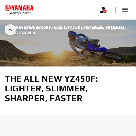
POVSEM NOVI YZ450F: LAŽJI, TANJŠI, OSTREJŠI, HITREJŠI
|
THE ALL NEW YZ450F: LIGHTER, SLIMMER, SHARPER,
9. AVGUST 2022
FASTER
THE ALL NEW YZ450F:
LIGHTER, SLIMMER,
SHARPER, FASTER