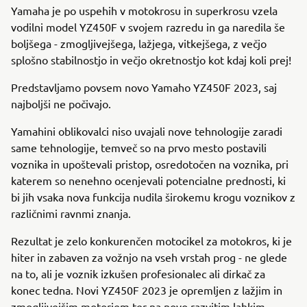
Yamaha je po uspehih v motokrosu in superkrosu vzela
vodilni model YZ450F v svojem razredu in ga naredila še
boljšega - zmogljivejšega, lažjega, vitkejšega, z večjo
splošno stabilnostjo in večjo okretnostjo kot kdaj koli prej!
Predstavljamo povsem novo Yamaho YZ450F 2023, saj
najboljši ne počivajo.
Yamahini oblikovalci niso uvajali nove tehnologije zaradi
same tehnologije, temveč so na prvo mesto postavili
voznika in upoštevali pristop, osredotočen na voznika, pri
katerem so nenehno ocenjevali potencialne prednosti, ki
bi jih vsaka nova funkcija nudila širokemu krogu voznikov z
različnimi ravnmi znanja.
Rezultat je zelo konkurenčen motocikel za motokros, ki je
hiter in zabaven za vožnjo na vseh vrstah prog - ne glede
na to, ali je voznik izkušen profesionalec ali dirkač za
konec tedna. Novi YZ450F 2023 je opremljen z lažjim in
zmogljivejšim motorjem ter na novo razvitim lahkim