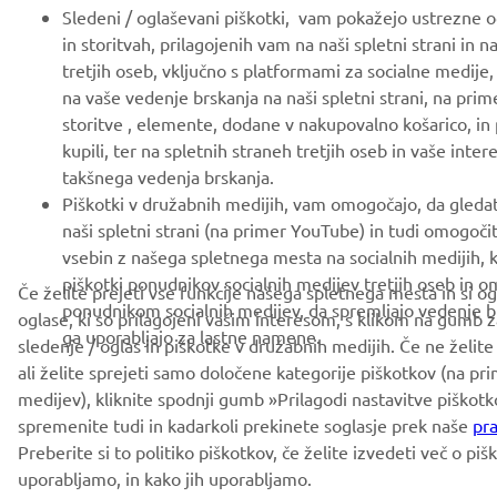
Sledeni / oglaševani piškotki, vam pokažejo ustrezne og
in storitvah, prilagojenih vam na naši spletni strani in n
tretjih oseb, vključno s platformami za socialne medije,
na vaše vedenje brskanja na naši spletni strani, na prim
storitve , elemente, dodane v nakupovalno košarico, in 
kupili, ter na spletnih straneh tretjih oseb in vaše interes
takšnega vedenja brskanja.
Piškotki v družabnih medijih, vam omogočajo, da gled
naši spletni strani (na primer YouTube) in tudi omogoč
vsebin z našega spletnega mesta na socialnih medijih, k
piškotki ponudnikov socialnih medijev tretjih oseb in o
Če želite prejeti vse funkcije našega spletnega mesta in si o
ponudnikom socialnih medijev, da spremljajo vedenje br
oglase, ki so prilagojeni vašim interesom, s klikom na gumb 
ga uporabljajo za lastne namene.
sledenje / oglas in piškotke v družabnih medijih. Če ne želite
ali želite sprejeti samo določene kategorije piškotkov (na pri
medijev), kliknite spodnji gumb »Prilagodi nastavitve piškotk
spremenite tudi in kadarkoli prekinete soglasje prek naše
pra
Preberite si to politiko piškotkov, če želite izvedeti več o piško
uporabljamo, in kako jih uporabljamo.