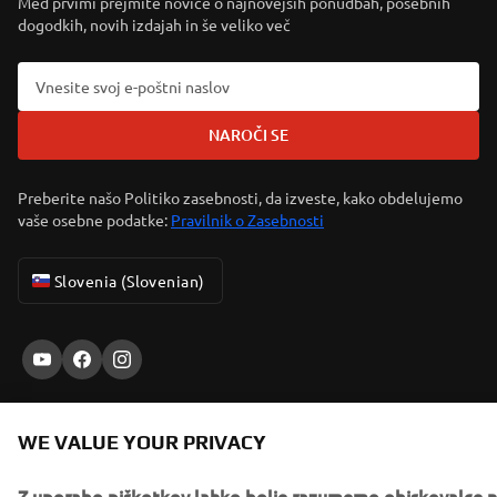
Med prvimi prejmite novice o najnovejših ponudbah, posebnih
dogodkih, novih izdajah in še veliko več
NAROČI SE
Preberite našo Politiko zasebnosti, da izveste, kako obdelujemo
vaše osebne podatke:
Pravilnik o Zasebnosti
Slovenia (Slovenian)
© Copyright - 2026 Yamaha Motor Europe N.V. - All Rights
WE VALUE YOUR PRIVACY
Reserved
Z uporabo piškotkov lahko bolje razumemo obiskovalce 