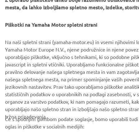
Privacy Policy
Cookies
Legal statement
mesta, da lahko izboljšamo spletno mesto, izdelke, storitv
Piškotki na Yamaha Motor spletni strani
Na naši spletni strani (yamaha-motor.eu) in vsemi njihovimi l
Yamaha Motor Europe N.V., njene podružnice in njene pove
uporabljajo piškotke, vključno s tehnikami, ki so podobne piš
javascript in spletni vtičniki. Uporabljamo funkcionalne piško
pravilno delovanje našega spletnega mesta in vam zagotavlja
našega spletnega mesta, na primer spominjanje vaših poveriln
jezikovnih nastavitev. Prav tako uporabljamo piškotke analiti
statističnih podatkov o uporabnikih na podlagi zasebnosti, v
organov za varstvo podatkov, ki nam pomagajo razumeti, kak
uporabljajo našo spletno stran in izboljšajo našo spletno stran,
tržna prizadevanja.
Če s spodnjim gumbom podate soglasje, bomo uporabili tudi 
oglas in piškotke v socialnih medijih: