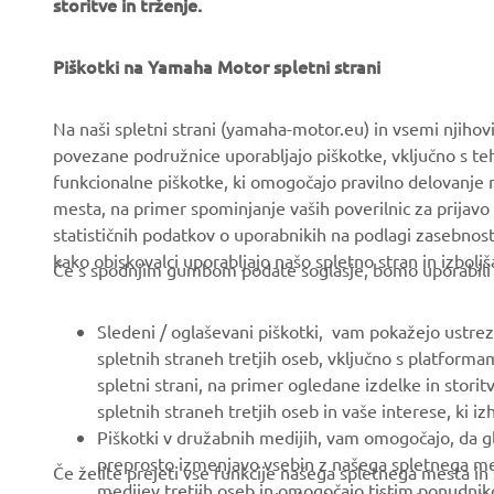
storitve in trženje.
PODJETJA
ZA PODJETJA
O nas
Sistemi eBike
Piškotki na Yamaha Motor spletni strani
Novice
Organi oblasti in policija
Na naši spletni strani (yamaha-motor.eu) in vsemi njiho
Dogodki
Igrišča za golf
povezane podružnice uporabljajo piškotke, vključno s teh
funkcionalne piškotke, ki omogočajo pravilno delovanje
Press
Prvi odzivi
mesta, na primer spominjanje vaših poverilnic za prijavo 
Brošure
Avtošole
statističnih podatkov o uporabnikih na podlagi zasebnos
kako obiskovalci uporabljajo našo spletno stran in izboljš
Delo pri Yamahi
Robotics
Če s spodnjim gumbom podate soglasje, bomo uporabili tud
Postanite Pooblaščeni
Partnerstva
Trgovec
Sledeni / oglaševani piškotki, vam pokažejo ustrezne
Tehničke informacije za
spletnih straneh tretjih oseb, vključno s platforma
Pravilnik o spoštovanju
novisne trgovce
spletni strani, na primer ogledane izdelke in storit
človekovih pravic
Yamalube Safety Data
spletnih straneh tretjih oseb in vaše interese, ki i
Osnovni pravilnik o
Sheets
Piškotki v družabnih medijih, vam omogočajo, da g
trajnostnosti
preprosto izmenjavo vsebin z našega spletnega mest
Če želite prejeti vse funkcije našega spletnega mesta in
medijev tretjih oseb in omogočajo tistim ponudniko