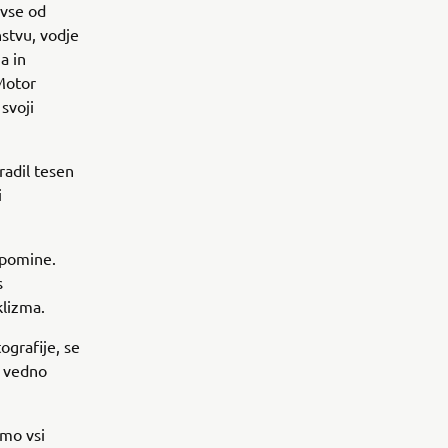
 vse od
stvu, vodje
a in
Motor
svoji
radil tesen
i
spomine.
s
klizma.
ografije, se
še vedno
amo vsi