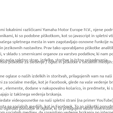
VEČ YAMAHA
PODPORA
MyYamaha
Katalog delov
Yamaha Music
Vzdrževanje knjig
vimi lokalnimi različicami Yamaha Motor Europe N.V., njene podr
Yamaha Racing
Prodajalci Yamaha
nikami, ki so podobne piškotkom, kot so javascript in spletni vt
 našega spletnega mesta in vam zagotavljajo osnovne funkcije 
Yamaha Motor Global
Ravnanju z odpadnimi
in jezikovnih nastavitev. Prav tako uporabljamo piškotke analiti
baterijami
Mobilne aplikacije
ti, v skladu s smernicami organov za varstvo podatkov, ki nam 
ajo našo spletno stran, izdelke, storitve in tržna prizadevanja.
i piškotke za sledenje / oglas in piškotke v socialnih medijih:
 oglase o naših izdelkih in storitvah, prilagojenih vam na naši s
mi za socialne medije, kot je Facebook, glede na vaše vedenje br
ve , elemente, dodane v nakupovalno košarico, in predmete, ki ste
zhajajo iz takšnega vedenja brskanja.
ledate videoposnetke na naši spletni strani (na primer YouTube
a na socialnih medijih, kot je Facebook. To so piškotki ponudn
 si ogledati ponudbe in oglase, ki so prilagojeni vašim intereso
m socialnih medijev, da spremljajo vedenje brskanja po interne