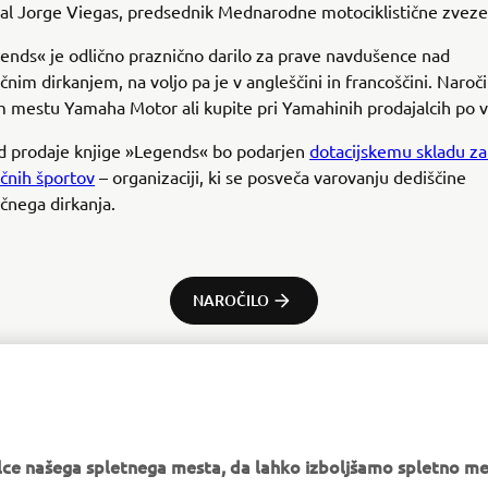
ejal Jorge Viegas, predsednik Mednarodne motociklistične zveze
ends« je odlično praznično darilo za prave navdušence nad
čnim dirkanjem, na voljo pa je v angleščini in francoščini. Naroči
 mestu Yamaha Motor ali kupite pri Yamahinih prodajalcih po v
od prodaje knjige »Legends« bo podarjen
dotacijskemu skladu za
ičnih športov
– organizaciji, ki se posveča varovanju dediščine
ičnega dirkanja.
NAROČILO
e našega spletnega mesta, da lahko izboljšamo spletno mes