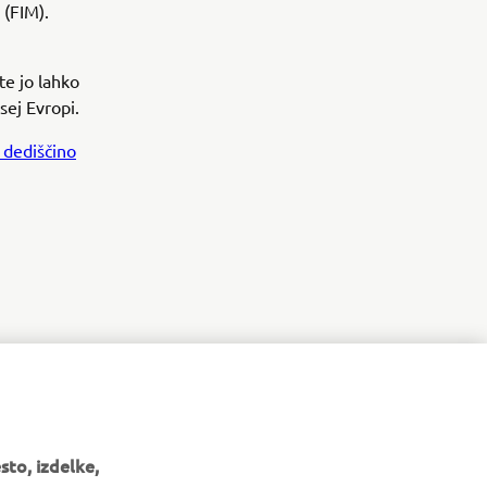
 (FIM).
te jo lahko
sej Evropi.
 dediščino
to, izdelke,