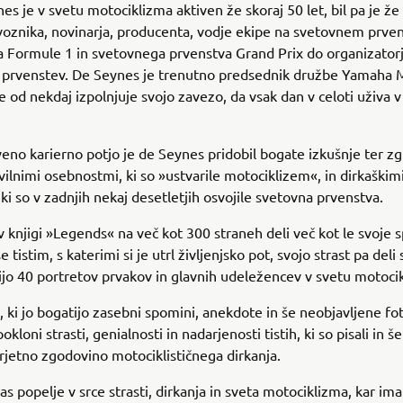
nes je v svetu motociklizma aktiven že skoraj 50 let, bil pa je že
oznika, novinarja, producenta, vodje ekipe na svetovnem prven
 Formule 1 in svetovnega prvenstva Grand Prix do organizatorj
 prvenstev. De Seynes je trenutno predsednik družbe Yamaha 
e od nekdaj izpolnjuje svojo zavezo, da vsak dan v celoti uživa v 
veno karierno potjo je de Seynes pridobil bogate izkušnje ter zg
vilnimi osebnostmi, ki so »ustvarile motociklizem«, in dirkaškim
ki so v zadnjih nekaj desetletjih osvojile svetovna prvenstva.
 knjigi »Legends« na več kot 300 straneh deli več kot le svoje 
e tistim, s katerimi si je utrl življenjsko pot, svojo strast pa deli 
ijo 40 portretov prvakov in glavnih udeležencev v svetu motoci
, ki jo bogatijo zasebni spomini, anekdote in še neobjavljene fot
kloni strasti, genialnosti in nadarjenosti tistih, ki so pisali in 
rjetno zgodovino motociklističnega dirkanja.
nas popelje v srce strasti, dirkanja in sveta motociklizma, kar im