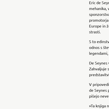
Eric de Sey
mehanika, v
sponzorstva
promotorja
Europe in ž
strasti.
S to edinst
odnos s šte
legendami, 
De Seynes v
Zahvaljuje s
predstavitv
V pripovedi
de Seynes po
pišejo neve
»Ta knjiga 