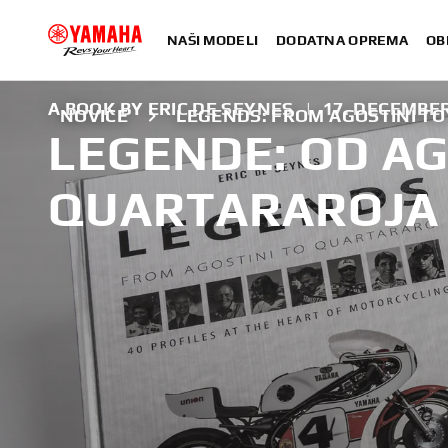
NAŠI MODELI
DODATNA OPREMA
OB
A BOOK BY ERIC DE SEYNES
|
17. DECEMBER
NOVICE
LEGENDS: FROM AGOSTINI T
LEGENDE: OD AG
QUARTARAROJA