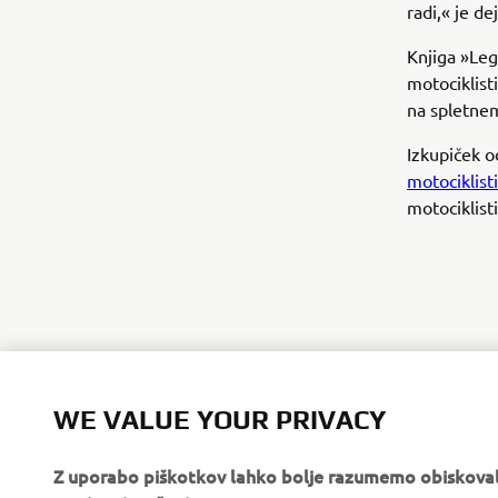
radi,« je d
Knjiga »Leg
motociklisti
na spletnem
Izkupiček 
motociklist
motociklist
WE VALUE YOUR PRIVACY
Z uporabo piškotkov lahko bolje razumemo obiskovalc