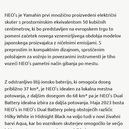
NEO's je Yamahin prvi množično proizvedeni električni
skuter s prostorninskim ekvivalentom 50 kubičnih
centimetrov, ki bo predstavljen na evropskem trgu to
pomeni začetek novega vznemirljivega obdobja modelov
japonskega proizvajalca z ničelnimi emisijami. S
preprostim in kompaktnim dizajnom, sproščenim
položajem za vožnjo in povezanimi instrumenti je tiho
vozeči NEO's pametni način gibanja po mestu.
Z odstranljivo litij-ionsko baterijo, ki omogoča doseg
približno 37 km*, je NEO's idealen za lokalna mestna
potovanja, z daljšim dosegom do 68 km* pa je NEO's Dual
Battery idealna izbira za daljša potovanja. Maja 2023 bosta
NEO's in NEO's Dual Battery poleg obstoječih različic
Milky White in Midnight Black na voljo tudi v novi živahni
barvi Aqua, kar bo voznikom skuterjev omogočilo še večjo