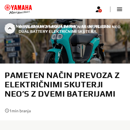
ZDAJ NA VOLJO V NOVI AQUA BARVI
|
19. APRIL 2023
MOVE SMART Z NEO ELEKTRIČNIMI SKUTERJI IN NEO
DUAL BATTERY ELEKTRIČNIMI SKUTERJI.
PAMETEN NAČIN PREVOZA Z
ELEKTRIČNIMI SKUTERJI
NEO’S Z DVEMI BATERIJAMI
1
min branja