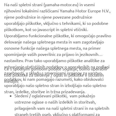
Na naši spletni strani (yamaha-motor.eu) in vsemi
njihovimi lokalnimi različicami Yamaha Motor Europe N.V.,
njene podružnice in njene povezane podružnice
uporabljajo piškotke, vključno s tehnikami, ki so podobne
piškotkom, kot so javascript in spletni vtičniki.
Uporabljamo funkcionalne piškotke, ki omogočajo pravilno
delovanje našega spletnega mesta in vam zagotavljajo
osnovne funkcije našega spletnega mesta, na primer
spominjanje vaših poverilnic za prijavo in jezikovnih
nastavitev. Prav tako uporabljamo piškotke analitike za
ustvarjanje statističnih podatkov o uporabnikih na podlagi
Če s spodnjim gumbom podate soglasje, bomo uporabili
zasebnosti, v skladu s smernicami organov za varstvo
tudi piškotke za sledenje / oglas in piškotke v socialnih
PODJETJA
podatkov, ki nam pomagajo razumeti, kako obiskovalci
medijih:
uporabljajo našo spletno stran in izboljšajo našo spletno
stran, izdelke, storitve in tržna prizadevanja.
ZA PODJETJA
Sledeni / oglaševani piškotki, vam pokažejo
ustrezne oglase o naših izdelkih in storitvah,
VEČ YAMAHA
prilagojenih vam na naši spletni strani in na spletnih
straneh tretjih oseb, vključno s platformami za