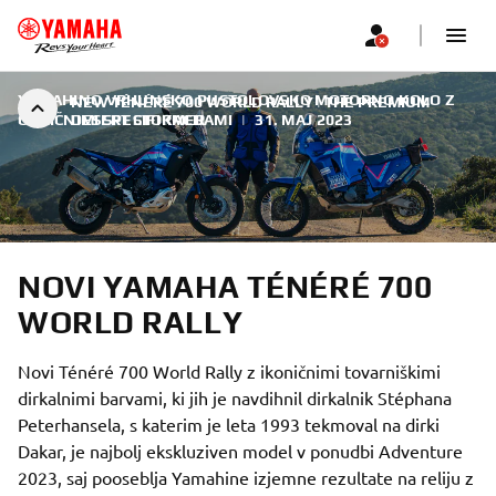
YAMAHINO VRHUNSKO PUSTOLOVSKO MOTORNO KOLO Z
NEW TÉNÉRÉ 700 WORLD RALLY | THE PREMIUM
ODLIČNIMI SPECIFIKACIJAMI
DESERT STORMER
|
31. MAJ 2023
NOVI YAMAHA TÉNÉRÉ 700
WORLD RALLY
Novi Ténéré 700 World Rally z ikoničnimi tovarniškimi
dirkalnimi barvami, ki jih je navdihnil dirkalnik Stéphana
Peterhansela, s katerim je leta 1993 tekmoval na dirki
Dakar, je najbolj ekskluziven model v ponudbi Adventure
2023, saj pooseblja Yamahine izjemne rezultate na reliju z