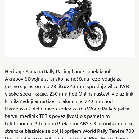
Heritage Yamaha Rally Racing barve Lahek izpuh
Akrapovič Dvojna stransko nameščena rezervoarja za
gorivo s prostornino 23 litrov 43 mm sprednje vilice KYB
visoke specifikacije, 230 mm hod Öhlins nastavljiv blažilnik
krmila Zadnji amortizer iz aluminija, 220 mm hod
Namenski 2-delni raven sedež za reli World Rally 5-palčni
barvni merilnik TFT s povezljivostjo s pametnim
telefonom in 3 temami Preklopni ABS s 3 načiniNamenske
stranske blazinice za boljši oprijem World Rally Ténéré 700
World Rally bo na voljo v barvi Trophy Blue. Enake barve