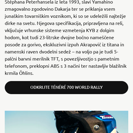
Stéphana Peterhansela iz leta 1993, slavi Yamahino
zmagovalno zgodovino Dakarja ter se priklanja vsem
junaškim tovarniškim voznikom, ki so se udeležili najtežje
dirke na svetu. Njegova specifikacija, pripravljena na reli,
vključuje vrhunske sisteme vzmetenja KYB z dolgim ​​
hodom, kot tudi 23-litrske dvojne bočno nameščene
posode za gorivo, ekskluzivni izpuh Akrapovič iz titana in
namenski raven dvodelni sedež – na voljo pa je tudi 5-
palčni barvni merilnik TFT, s povezljivostjo s pametnim
telefonom, preklopni ABS s 3 načini ter nastavljiv blažilnik
krmila Öhlins.
ODKRIJTE TÉNÉRÉ 700 WORLD RALLY