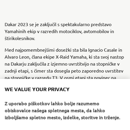
Dakar 2023 se je zaključil s spektakularno predstavo
Yamahinih ekip v razredih motociklov, avtomobilov in
štirikolesnikov.
Med najpomembnejšimi dosežki sta bila Ignacio Casale in
Alvaro Leon, člana ekipe X-Raid Yamaha, ki sta svoj nastop
na Dakarju zaključila z izjemno uvrstitvijo na stopničke v
zadnji etapi, s čimer sta dosegla peto zaporedno uvrstitev
na stopničke v razredu T3. V osmi etapi sta novinec na
reliju Dakar João Ferreira in njegov sovoznik Filipe
WE VALUE YOUR PRIVACY
Palmeiro iz ekipe X-raid Yamaha Supported Team ustvarila
zgodovino in dosegla prvo zmago v kategoriji T3 za
Z uporabo piškotkov lahko bolje razumemo
Yamaho, s čimer je Yamaha postala prvi konstruktor, ki je
obiskovalce našega spletnega mesta, da lahko
na reliju Dakar dosegel etapno zmago v kategorijah
izboljšamo spletno mesto, izdelke, storitve in trženje.
avtomobilov, motociklov in štirikolesnikov.