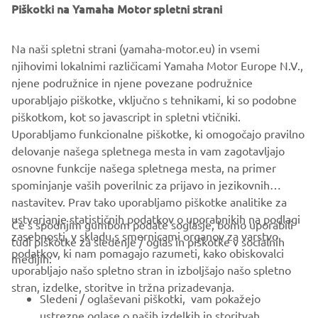
Za popoln in poglobljen povzetek vsega dogajanja na reliju
Piškotki na Yamaha Motor spletni strani
Dakar 2023 obiščite spletno stran Yamaha Racing.
Na naši spletni strani (yamaha-motor.eu) in vsemi
njihovimi lokalnimi različicami Yamaha Motor Europe N.V.,
njene podružnice in njene povezane podružnice
VSE NOVICE IN REZULTATI NA YAMAHA RACING
uporabljajo piškotke, vključno s tehnikami, ki so podobne
piškotkom, kot so javascript in spletni vtičniki.
Uporabljamo funkcionalne piškotke, ki omogočajo pravilno
delovanje našega spletnega mesta in vam zagotavljajo
osnovne funkcije našega spletnega mesta, na primer
1
/
1
spominjanje vaših poverilnic za prijavo in jezikovnih
nastavitev. Prav tako uporabljamo piškotke analitike za
ustvarjanje statističnih podatkov o uporabnikih na podlagi
Če s spodnjim gumbom podate soglasje, bomo uporabili
zasebnosti, v skladu s smernicami organov za varstvo
tudi piškotke za sledenje / oglas in piškotke v socialnih
PODJETJA
podatkov, ki nam pomagajo razumeti, kako obiskovalci
medijih:
uporabljajo našo spletno stran in izboljšajo našo spletno
stran, izdelke, storitve in tržna prizadevanja.
ZA PODJETJA
Sledeni / oglaševani piškotki, vam pokažejo
ustrezne oglase o naših izdelkih in storitvah,