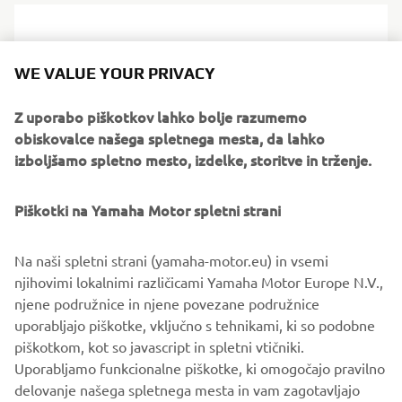
WE VALUE YOUR PRIVACY
Z uporabo piškotkov lahko bolje razumemo
obiskovalce našega spletnega mesta, da lahko
izboljšamo spletno mesto, izdelke, storitve in trženje.
Piškotki na Yamaha Motor spletni strani
Na dogodkih Ténéré Spirit Experience se boste vozili s
Na naši spletni strani (yamaha-motor.eu) in vsemi
svojim strojem, vendar vam ni treba skrbeti, da boste
njihovimi lokalnimi različicami Yamaha Motor Europe N.V.,
naredili preveč sprememb. Tehniki MBSM bodo vaš
njene podružnice in njene povezane podružnice
Ténéré pred vožnjo opremili s posebnimi kolesi in
uporabljajo piškotke, vključno s tehnikami, ki so podobne
pnevmatikami ter navigacijsko opremo – v nekaterih
piškotkom, kot so javascript in spletni vtičniki.
primerih pa bo moral biti Ténéré za posebne dogodke
Uporabljamo funkcionalne piškotke, ki omogočajo pravilno
opremljen tudi z dodatnim rezervoarjem za gorivo.
delovanje našega spletnega mesta in vam zagotavljajo