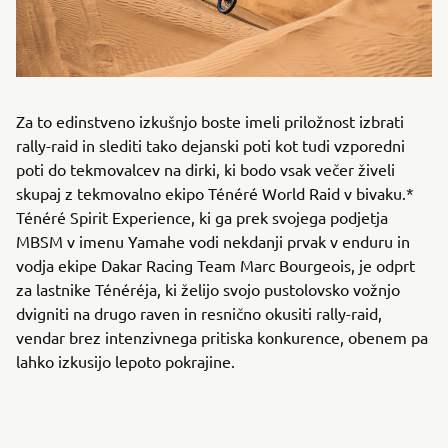
Za to edinstveno izkušnjo boste imeli priložnost izbrati
rally-raid in slediti tako dejanski poti kot tudi vzporedni
poti do tekmovalcev na dirki, ki bodo vsak večer živeli
skupaj z tekmovalno ekipo Ténéré World Raid v bivaku.*
Ténéré Spirit Experience, ki ga prek svojega podjetja
MBSM v imenu Yamahe vodi nekdanji prvak v enduru in
vodja ekipe Dakar Racing Team Marc Bourgeois, je odprt
za lastnike Ténéréja, ki želijo svojo pustolovsko vožnjo
dvigniti na drugo raven in resnično okusiti rally-raid,
vendar brez intenzivnega pritiska konkurence, obenem pa
lahko izkusijo lepoto pokrajine.