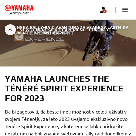
VRHUNSKA RALLY-RAID AVANTURA ZA VSAKEGA LASTNIKA
NEW TÉNÉRÉ SPIRIT EXPERIENCE FOR 2023
TÉNÉRÉJA.
|
17. JANUAR 2023
YAMAHA LAUNCHES THE
TÉNÉRÉ SPIRIT EXPERIENCE
FOR 2023
Da bi zagotovili, da boste imeli možnost v celoti uživati ​​v
svojem Ténéréju, za leto 2023 uvajamo ekskluzivno novo
Ténéré Spirit Experience, v katerem se lahko pridružite
nekaterim najbolj znanim svetovnim rally-raid dogodkom z