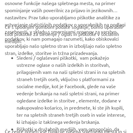
osnovne funkcije našega spletnega mesta, na primer
spominjanje vaših poverilnic za prijavo in jezikovnih
nastavitev. Prav tako uporabljamo piškotke analitike za
ustvarjanje statističnih podatkov o uporabnikih na podlagi
Če s spodnjim gumbom podate soglasje, bomo uporabili
zasebnosti, v skladu s smernicami organov za varstvo
tudi piškotke za sledenje / oglas in piškotke v socialnih
PODJETJA
podatkov, ki nam pomagajo razumeti, kako obiskovalci
medijih:
uporabljajo našo spletno stran in izboljšajo našo spletno
stran, izdelke, storitve in tržna prizadevanja.
ZA PODJETJA
Sledeni / oglaševani piškotki, vam pokažejo
ustrezne oglase o naših izdelkih in storitvah,
VEČ YAMAHA
prilagojenih vam na naši spletni strani in na spletnih
straneh tretjih oseb, vključno s platformami za
socialne medije, kot je Facebook, glede na vaše
PODPORA
vedenje brskanja na naši spletni strani, na primer
ogledane izdelke in storitve , elemente, dodane v
nakupovalno košarico, in predmete, ki ste jih kupili,
GLASILO
ter na spletnih straneh tretjih oseb in vaše interese,
Med prvimi prejmite novice o najnovejših ponudbah, posebnih
ki izhajajo iz takšnega vedenja brskanja.
dogodkih, novih izdajah in še veliko več
Piškotki v družabnih medijih, vam omogočajo, da
Če želite prejeti vse funkcije našega spletnega mesta in si