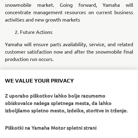
snowmobile market. Going forward, Yamaha will
concentrate management resources on current business
activities and new growth markets
2. Future Actions
Yamaha will ensure parts availability, service, and related
customer satisfaction now and after the snowmobile final
production run occurs.
Production of the recently introduced 2024 models is
underway and scheduled for fall delivery. Yamaha
WE VALUE YOUR PRIVACY
distributors will be working closely with dealers to
minimize impact and best position their business over the
Z uporabo piškotkov lahko bolje razumemo
next 12 – 36 months.
obiskovalce našega spletnega mesta, da lahko
izboljšamo spletno mesto, izdelke, storitve in trženje.
3. Impact on Business Performance
Due to the exit schedule outlined above, the effect on
Piškotki na Yamaha Motor spletni strani
consolidated business results will be minor.