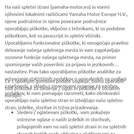
Na naši spletni strani (yamaha-motor.eu) in vsemi
Yamaha snowmobile dealers and customers throughout
njihovimi lokalnimi različicami Yamaha Motor Europe N.V.,
the world have proven to be among the most passionate.
njene podružnice in njene povezane podružnice
Yamaha thanks and cherishes all for their years of loyalty
uporabljajo piškotke, vključno s tehnikami, ki so podobne
and shared enjoyment of this special winter pastime.
piškotkom, kot so javascript in spletni vtičniki.
*The Japanese market currently continues to sell only in
Uporabljamo funkcionalne piškotke, ki omogočajo pravilno
stock
delovanje našega spletnega mesta in vam zagotavljajo
osnovne funkcije našega spletnega mesta, na primer
spominjanje vaših poverilnic za prijavo in jezikovnih
nastavitev. Prav tako uporabljamo piškotke analitike za
ustvarjanje statističnih podatkov o uporabnikih na podlagi
Če s spodnjim gumbom podate soglasje, bomo uporabili
zasebnosti, v skladu s smernicami organov za varstvo
tudi piškotke za sledenje / oglas in piškotke v socialnih
PODJETJA
podatkov, ki nam pomagajo razumeti, kako obiskovalci
medijih:
uporabljajo našo spletno stran in izboljšajo našo spletno
stran, izdelke, storitve in tržna prizadevanja.
ZA PODJETJA
Sledeni / oglaševani piškotki, vam pokažejo
ustrezne oglase o naših izdelkih in storitvah,
VEČ YAMAHA
prilagojenih vam na naši spletni strani in na spletnih
straneh tretjih oseb, vključno s platformami za