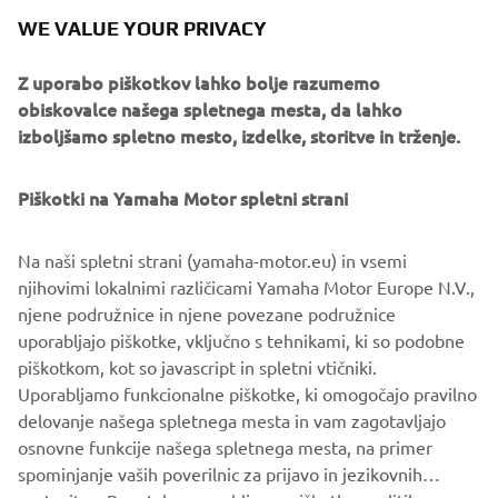
funkcionalnost, izgled in občutek svojega stroja.
WE VALUE YOUR PRIVACY
Tudi, ko končate izdelavo svojega sanjskega YXZ1000R
lahko svoj konfigurator pošljete svojemu najbližjemu
Z uporabo piškotkov lahko bolje razumemo
trgovcu.
obiskovalce našega spletnega mesta, da lahko
izboljšamo spletno mesto, izdelke, storitve in trženje.
Piškotki na Yamaha Motor spletni strani
1
/
2
Na naši spletni strani (yamaha-motor.eu) in vsemi
njihovimi lokalnimi različicami Yamaha Motor Europe N.V.,
PRENESITE MYGARAGE APP
njene podružnice in njene povezane podružnice
uporabljajo piškotke, vključno s tehnikami, ki so podobne
piškotkom, kot so javascript in spletni vtičniki.
Uporabljamo funkcionalne piškotke, ki omogočajo pravilno
ODKRIJTE SERIJO YXZ1000R
delovanje našega spletnega mesta in vam zagotavljajo
osnovne funkcije našega spletnega mesta, na primer
spominjanje vaših poverilnic za prijavo in jezikovnih