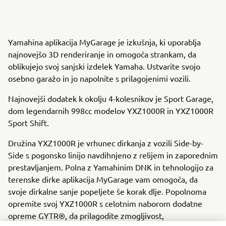
Yamahina aplikacija MyGarage je izkušnja, ki uporablja
najnovejšo 3D renderiranje in omogoča strankam, da
oblikujejo svoj sanjski izdelek Yamaha. Ustvarite svojo
osebno garažo in jo napolnite s prilagojenimi vozili.
Najnovejši dodatek k okolju 4-kolesnikov je Sport Garage,
dom legendarnih 998cc modelov YXZ1000R in YXZ1000R
Sport Shift.
Družina YXZ1000R je vrhunec dirkanja z vozili Side-by-
Side s pogonsko linijo navdihnjeno z relijem in zaporednim
prestavljanjem. Polna z Yamahinim DNK in tehnologijo za
terenske dirke aplikacija MyGarage vam omogoča, da
svoje dirkalne sanje popeljete še korak dlje. Popolnoma
opremite svoj YXZ1000R s celotnim naborom dodatne
opreme GYTR®, da prilagodite zmogljivost,