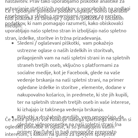
nastavitev. Prav tako uporabljamo piškotke analitike za
ustvarjanje statističnih podatkov o uporabnikih na podlagi
Če s spodnjim gumbom podate soglasje, bomo uporabili
zasebnosti, v skladu s smernicami organov za varstvo
tudi piškotke za sledenje / oglas in piškotke v socialnih
PODJETJA
podatkov, ki nam pomagajo razumeti, kako obiskovalci
medijih:
uporabljajo našo spletno stran in izboljšajo našo spletno
stran, izdelke, storitve in tržna prizadevanja.
ZA PODJETJA
Sledeni / oglaševani piškotki, vam pokažejo
ustrezne oglase o naših izdelkih in storitvah,
VEČ YAMAHA
prilagojenih vam na naši spletni strani in na spletnih
straneh tretjih oseb, vključno s platformami za
socialne medije, kot je Facebook, glede na vaše
PODPORA
vedenje brskanja na naši spletni strani, na primer
ogledane izdelke in storitve , elemente, dodane v
nakupovalno košarico, in predmete, ki ste jih kupili,
GLASILO
ter na spletnih straneh tretjih oseb in vaše interese,
Med prvimi prejmite novice o najnovejših ponudbah, posebnih
ki izhajajo iz takšnega vedenja brskanja.
dogodkih, novih izdajah in še veliko več
Piškotki v družabnih medijih, vam omogočajo, da
Če želite prejeti vse funkcije našega spletnega mesta in si
gledate videoposnetke na naši spletni strani (na
ogledati ponudbe in oglase, ki so prilagojeni vašim
primer YouTube) in tudi omogočite preprosto
interesom, s klikom na gumb za sprejem sprejmite