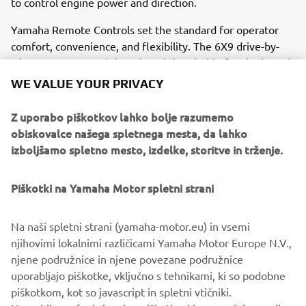
to control engine power and direction.
Yamaha Remote Controls set the standard for operator
comfort, convenience, and flexibility. The 6X9 drive-by-
wire remote control throttle unit is suitable for single and
multi-engine boats and now features an integral start-stop
WE VALUE YOUR PRIVACY
engine control button negating the need for additional
controls, thereby freeing up more space.
Z uporabo piškotkov lahko bolje razumemo
obiskovalce našega spletnega mesta, da lahko
izboljšamo spletno mesto, izdelke, storitve in trženje.
Piškotki na Yamaha Motor spletni strani
Na naši spletni strani (yamaha-motor.eu) in vsemi
njihovimi lokalnimi različicami Yamaha Motor Europe N.V.,
njene podružnice in njene povezane podružnice
uporabljajo piškotke, vključno s tehnikami, ki so podobne
piškotkom, kot so javascript in spletni vtičniki.