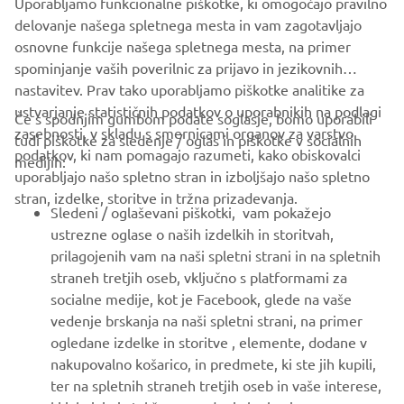
Uporabljamo funkcionalne piškotke, ki omogočajo pravilno
delovanje našega spletnega mesta in vam zagotavljajo
osnovne funkcije našega spletnega mesta, na primer
spominjanje vaših poverilnic za prijavo in jezikovnih
nastavitev. Prav tako uporabljamo piškotke analitike za
ustvarjanje statističnih podatkov o uporabnikih na podlagi
Če s spodnjim gumbom podate soglasje, bomo uporabili
zasebnosti, v skladu s smernicami organov za varstvo
tudi piškotke za sledenje / oglas in piškotke v socialnih
PODJETJA
podatkov, ki nam pomagajo razumeti, kako obiskovalci
medijih:
uporabljajo našo spletno stran in izboljšajo našo spletno
stran, izdelke, storitve in tržna prizadevanja.
ZA PODJETJA
Sledeni / oglaševani piškotki, vam pokažejo
ustrezne oglase o naših izdelkih in storitvah,
VEČ YAMAHA
prilagojenih vam na naši spletni strani in na spletnih
straneh tretjih oseb, vključno s platformami za
socialne medije, kot je Facebook, glede na vaše
PODPORA
vedenje brskanja na naši spletni strani, na primer
ogledane izdelke in storitve , elemente, dodane v
nakupovalno košarico, in predmete, ki ste jih kupili,
GLASILO
ter na spletnih straneh tretjih oseb in vaše interese,
Med prvimi prejmite novice o najnovejših ponudbah, posebnih