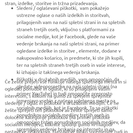
stran, izdelke, storitve in tržna prizadevanja.
ZA PODJETJA
Sledeni / oglaševani piškotki, vam pokažejo
ustrezne oglase o naših izdelkih in storitvah,
VEČ YAMAHA
prilagojenih vam na naši spletni strani in na spletnih
straneh tretjih oseb, vključno s platformami za
socialne medije, kot je Facebook, glede na vaše
PODPORA
vedenje brskanja na naši spletni strani, na primer
ogledane izdelke in storitve , elemente, dodane v
nakupovalno košarico, in predmete, ki ste jih kupili,
GLASILO
ter na spletnih straneh tretjih oseb in vaše interese,
Med prvimi prejmite novice o najnovejših ponudbah, posebnih
ki izhajajo iz takšnega vedenja brskanja.
dogodkih, novih izdajah in še veliko več
Piškotki v družabnih medijih, vam omogočajo, da
Če želite prejeti vse funkcije našega spletnega mesta in si
gledate videoposnetke na naši spletni strani (na
ogledati ponudbe in oglase, ki so prilagojeni vašim
primer YouTube) in tudi omogočite preprosto
interesom, s klikom na gumb za sprejem sprejmite
izmenjavo vsebin z našega spletnega mesta na
sledenje / oglas in piškotke v družabnih medijih. Če ne
NAROČI SE
socialnih medijih, kot je Facebook. To so piškotki
želite sprejeti teh piškotkov ali želite sprejeti samo
ponudnikov socialnih medijev tretjih oseb in
določene kategorije piškotkov (na primer piškotke
omogočajo tistim ponudnikom socialnih medijev, da
Preberite našo Politiko zasebnosti, da izveste, kako obdelujemo
socialnih medijev), kliknite spodnji gumb »Prilagodi
spremljajo vedenje brskanja po internetu in ga
vaše osebne podatke:
Pravilnik o Zasebnosti
nastavitve piškotkov«. Nastavitve lahko spremenite tudi in