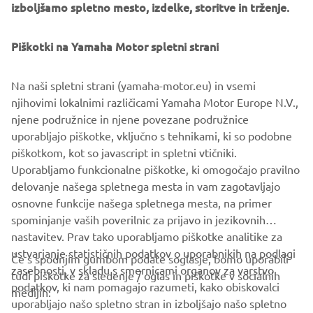
izboljšamo spletno mesto, izdelke, storitve in trženje.
Skipperi Company Overview
Piškotki na Yamaha Motor spletni strani
Established:
2017
Representative:
Kristian Raij (Co-Founder/CEO)
Na naši spletni strani (yamaha-motor.eu) in vsemi
Headquarters:
Veneentekijantie 6, 00210 Helsinki,
njihovimi lokalnimi različicami Yamaha Motor Europe N.V.,
Finland
njene podružnice in njene povezane podružnice
Business Activities:
Operation of a subscription-based
uporabljajo piškotke, vključno s tehnikami, ki so podobne
boat club (Skipperi Fleet), development of a P2P rental
piškotkom, kot so javascript in spletni vtičniki.
brokerage platform, etc.
Uporabljamo funkcionalne piškotke, ki omogočajo pravilno
Website:
https://www.skipperi.com
delovanje našega spletnega mesta in vam zagotavljajo
osnovne funkcije našega spletnega mesta, na primer
spominjanje vaših poverilnic za prijavo in jezikovnih
nastavitev. Prav tako uporabljamo piškotke analitike za
ustvarjanje statističnih podatkov o uporabnikih na podlagi
Če s spodnjim gumbom podate soglasje, bomo uporabili
zasebnosti, v skladu s smernicami organov za varstvo
tudi piškotke za sledenje / oglas in piškotke v socialnih
PODJETJA
podatkov, ki nam pomagajo razumeti, kako obiskovalci
medijih:
uporabljajo našo spletno stran in izboljšajo našo spletno