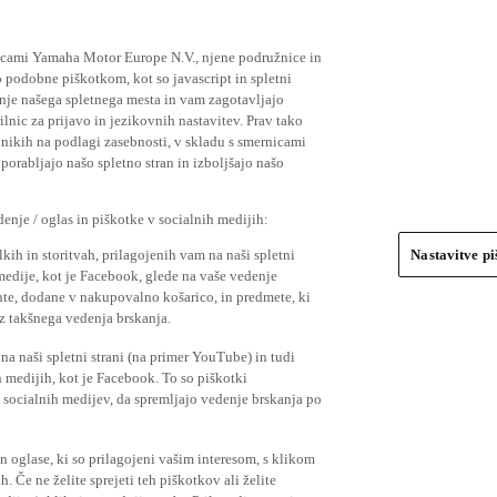
ičicami Yamaha Motor Europe N.V., njene podružnice in
 podobne piškotkom, kot so javascript in spletni
nje našega spletnega mesta in vam zagotavljajo
nic za prijavo in jezikovnih nastavitev. Prav tako
bnikih na podlagi zasebnosti, v skladu s smernicami
orabljajo našo spletno stran in izboljšajo našo
nje / oglas in piškotke v socialnih medijih:
kih in storitvah, prilagojenih vam na naši spletni
Nastavitve p
 medije, kot je Facebook, glede na vaše vedenje
mente, dodane v nakupovalno košarico, in predmete, ki
o iz takšnega vedenja brskanja.
a naši spletni strani (na primer YouTube) in tudi
 medijih, kot je Facebook. To so piškotki
socialnih medijev, da spremljajo vedenje brskanja po
in oglase, ki so prilagojeni vašim interesom, s klikom
 Če ne želite sprejeti teh piškotkov ali želite