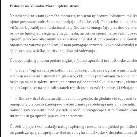
Piškotki na Yamaha Motor spletni strani
Na naši spletni strani (yamaha-motor.eu) in vsemi njihovimi lokalnimi razl
njene povezane podružnice uporabljajo piškotke, vključno s tehnikami, ki so
vtičniki. Uporabljamo funkcionalne piškotke, ki omogočajo pravilno delova
osnovne funkcije našega spletnega mesta, na primer spominjanje vaših poveril
uporabljamo piškotke analitike za ustvarjanje statističnih podatkov o upora
organov za varstvo podatkov, ki nam pomagajo razumeti, kako obiskovalci up
spletno stran, izdelke, storitve in tržna prizadevanja.
Če s spodnjim gumbom podate soglasje, bomo uporabili tudi piškotke za slede
Sledeni / oglaševani piškotki, vam pokažejo ustrezne oglase o naših izdel
strani in na spletnih straneh tretjih oseb, vključno s platformami za socialne
brskanja na naši spletni strani, na primer ogledane izdelke in storitve , ele
ste jih kupili, ter na spletnih straneh tretjih oseb in vaše interese, ki izhajaj
Piškotki v družabnih medijih, vam omogočajo, da gledate videoposnetke n
omogočite preprosto izmenjavo vsebin z našega spletnega mesta na socialnih
ponudnikov socialnih medijev tretjih oseb in omogočajo tistim ponudnikom 
internetu in ga uporabljajo za lastne namene.
Če želite prejeti vse funkcije našega spletnega mesta in si ogledati ponudbe 
na gumb za sprejem sprejmite sledenje / oglas in piškotke v družabnih medijih.