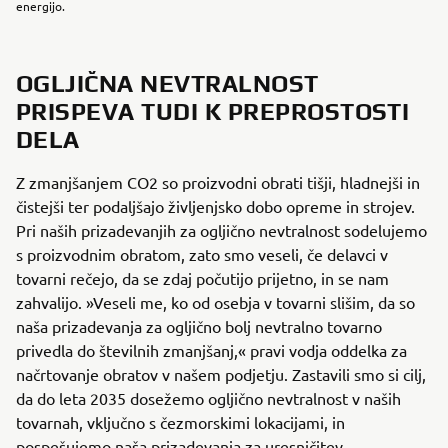
energijo.
OGLJIČNA NEVTRALNOST
PRISPEVA TUDI K PREPROSTOSTI
DELA
Z zmanjšanjem CO2 so proizvodni obrati tišji, hladnejši in
čistejši ter podaljšajo življenjsko dobo opreme in strojev.
Pri naših prizadevanjih za ogljično nevtralnost sodelujemo
s proizvodnim obratom, zato smo veseli, če delavci v
tovarni rečejo, da se zdaj počutijo prijetno, in se nam
zahvalijo. »Veseli me, ko od osebja v tovarni slišim, da so
naša prizadevanja za ogljično bolj nevtralno tovarno
privedla do številnih zmanjšanj,« pravi vodja oddelka za
načrtovanje obratov v našem podjetju. Zastavili smo si cilj,
da do leta 2035 dosežemo ogljično nevtralnost v naših
tovarnah, vključno s čezmorskimi lokacijami, in
pospešujemo naša prizadevanja za uresničitev