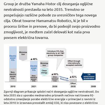
Group je družba Yamaha Motor cilj doseganja ogljične
nevtralnosti prestavila na leto 2035. Trenutno se
pospešujejo različne pobude za uresničitev tega novega
cilja. Obrat tovarne Hamamatsu Robotics, ki je bil v
procesu širitve in prenove, da bi podvojil svojo proizvodno
zmogljivost, je medtem začel delovati kot naša prva
povsem električna tovarna.
Zgornji diagram prikazuje splošni načrt doseganja ogljične nevtralnosti. Do
leta 2035 sta z uporabo mednarodno priznanih načinov načrtovana 92-
odstotno zmanjšanje porabe električne energije v primerjavi z ravnmi iz
leta 2010 in izravnava preostalih emisij CO2, ki niso povezane z električno