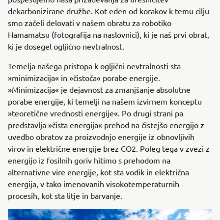
dekarbonizirane družbe. Kot eden od korakov k temu cilju
smo začeli delovati v našem obratu za robotiko
Hamamatsu (fotografija na naslovnici), ki je naš prvi obrat,
ki je dosegel ogljično nevtralnost.
Temelja našega pristopa k ogljični nevtralnosti sta
»minimizacija« in »čistoča« porabe energije.
»Minimizacija« je dejavnost za zmanjšanje absolutne
porabe energije, ki temelji na našem izvirnem konceptu
»teoretične vrednosti energije«. Po drugi strani pa
predstavlja »čista energija« prehod na čistejšo energijo z
uvedbo obratov za proizvodnjo energije iz obnovljivih
virov in električne energije brez CO2. Poleg tega v zvezi z
energijo iz fosilnih goriv hitimo s prehodom na
alternativne vire energije, kot sta vodik in električna
energija, v tako imenovanih visokotemperaturnih
procesih, kot sta litje in barvanje.