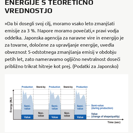
ENERGIJE S TEORETIČNO
VREDNOSTJO
»Da bi dosegli svoj cilj, moramo vsako leto zmanjšati
emisije za 3 %. Napore moramo povečati,« pravi vodja
oddelka. Japonska agencija za naravne vire in energijo je
za tovarne, določene za upravljanje energije, uvedla
obveznost 5-odstotnega zmanjšanja emisij v obdobju
petih let, zato nameravamo ogljično nevtralnost doseči
približno trikrat hitreje kot prej. (Podatki za Japonsko)