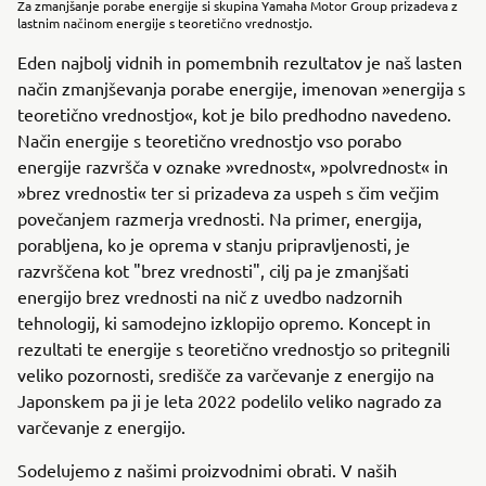
Za zmanjšanje porabe energije si skupina Yamaha Motor Group prizadeva z
lastnim načinom energije s teoretično vrednostjo.
Eden najbolj vidnih in pomembnih rezultatov je naš lasten
način zmanjševanja porabe energije, imenovan »energija s
teoretično vrednostjo«, kot je bilo predhodno navedeno.
Način energije s teoretično vrednostjo vso porabo
energije razvršča v oznake »vrednost«, »polvrednost« in
»brez vrednosti« ter si prizadeva za uspeh s čim večjim
povečanjem razmerja vrednosti. Na primer, energija,
porabljena, ko je oprema v stanju pripravljenosti, je
razvrščena kot "brez vrednosti", cilj pa je zmanjšati
energijo brez vrednosti na nič z uvedbo nadzornih
tehnologij, ki samodejno izklopijo opremo. Koncept in
rezultati te energije s teoretično vrednostjo so pritegnili
veliko pozornosti, središče za varčevanje z energijo na
Japonskem pa ji je leta 2022 podelilo veliko nagrado za
varčevanje z energijo.
Sodelujemo z našimi proizvodnimi obrati. V naših