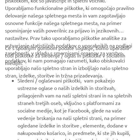
piškotkom, kot so javascript in spletni vtičniki.
Uporabljamo funkcionalne piškotke, ki omogočajo pravilno
NAŠ OKOLJSKI NAČRT DO LETA 2050
delovanje našega spletnega mesta in vam zagotavljajo
osnovne funkcije našega spletnega mesta, na primer
spominjanje vaših poverilnic za prijavo in jezikovnih
nastavitev. Prav tako uporabljamo piškotke analitike za
ustvarjanje statističnih podatkov o uporabnikih na podlagi
Če s spodnjim gumbom podate soglasje, bomo uporabili
zasebnosti, v skladu s smernicami organov za varstvo
tudi piškotke za sledenje / oglas in piškotke v socialnih
PODJETJA
podatkov, ki nam pomagajo razumeti, kako obiskovalci
medijih:
uporabljajo našo spletno stran in izboljšajo našo spletno
stran, izdelke, storitve in tržna prizadevanja.
ZA PODJETJA
Sledeni / oglaševani piškotki, vam pokažejo
ustrezne oglase o naših izdelkih in storitvah,
VEČ YAMAHA
prilagojenih vam na naši spletni strani in na spletnih
straneh tretjih oseb, vključno s platformami za
socialne medije, kot je Facebook, glede na vaše
PODPORA
vedenje brskanja na naši spletni strani, na primer
ogledane izdelke in storitve , elemente, dodane v
nakupovalno košarico, in predmete, ki ste jih kupili,
GLASILO