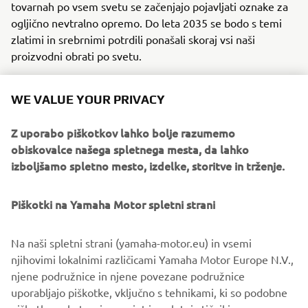
tovarnah po vsem svetu se začenjajo pojavljati oznake za
ogljično nevtralno opremo. Do leta 2035 se bodo s temi
zlatimi in srebrnimi potrdili ponašali skoraj vsi naši
proizvodni obrati po svetu.
WE VALUE YOUR PRIVACY
Z uporabo piškotkov lahko bolje razumemo
obiskovalce našega spletnega mesta, da lahko
izboljšamo spletno mesto, izdelke, storitve in trženje.
Piškotki na Yamaha Motor spletni strani
Na naši spletni strani (yamaha-motor.eu) in vsemi
njihovimi lokalnimi različicami Yamaha Motor Europe N.V.,
Potrdilo o ogljični nevtralnosti je interni standard, ki se vzdržuje v vsaki
njene podružnice in njene povezane podružnice
tovarni. Globalna širitev z enakimi globalnimi standardi.
uporabljajo piškotke, vključno s tehnikami, ki so podobne