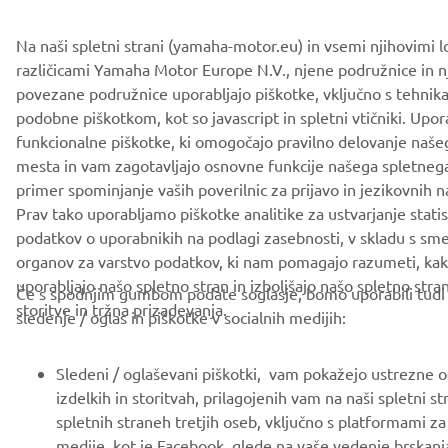
NAROČI SE
Na naši spletni strani (yamaha-motor.eu) in vsemi njihovimi l
različicami Yamaha Motor Europe N.V., njene podružnice in 
povezane podružnice uporabljajo piškotke, vključno s tehnika
Preberite našo Politiko zasebnosti, da izveste, kako obdelujemo
podobne piškotkom, kot so javascript in spletni vtičniki. Upo
vaše osebne podatke:
Pravilnik o Zasebnosti
funkcionalne piškotke, ki omogočajo pravilno delovanje naše
mesta in vam zagotavljajo osnovne funkcije našega spletneg
Slovenia (Slovenian)
primer spominjanje vaših poverilnic za prijavo in jezikovnih n
Prav tako uporabljamo piškotke analitike za ustvarjanje statis
podatkov o uporabnikih na podlagi zasebnosti, v skladu s sm
organov za varstvo podatkov, ki nam pomagajo razumeti, kak
uporabljajo našo spletno stran in izboljšajo našo spletno stran
Če s spodnjim gumbom podate soglasje, bomo uporabili tudi 
© Copyright - 2026 Yamaha Motor Europe N.V. - All Rights
storitve in tržna prizadevanja.
sledenje / oglas in piškotke v socialnih medijih:
Reserved
Sledeni / oglaševani piškotki, vam pokažejo ustrezne o
Privacy Policy
Cookies
Legal statement
izdelkih in storitvah, prilagojenih vam na naši spletni st
spletnih straneh tretjih oseb, vključno s platformami za
medije, kot je Facebook, glede na vaše vedenje brskanj