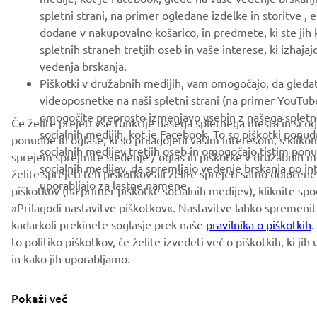
spletni strani, na primer ogledane izdelke in storitve ,
dodane v nakupovalno košarico, in predmete, ki ste jih k
spletnih straneh tretjih oseb in vaše interese, ki izhajaj
vedenja brskanja.
Piškotki v družabnih medijih, vam omogočajo, da gleda
videoposnetke na naši spletni strani (na primer YouTube
omogočite preprosto izmenjavo vsebin z našega splet
Če želite prejeti vse funkcije našega spletnega mesta in si og
socialnih medijih, kot je Facebook. To so piškotki ponu
ponudbe in oglase, ki so prilagojeni vašim interesom, s klik
socialnih medijev tretjih oseb in omogočajo tistim po
sprejem sprejmite sledenje / oglas in piškotke v družabnih m
socialnih medijev, da spremljajo vedenje brskanja po in
želite sprejeti teh piškotkov ali želite sprejeti samo določene
uporabljajo za lastne namene.
piškotkov (na primer piškotke socialnih medijev), kliknite sp
»Prilagodi nastavitve piškotkov«. Nastavitve lahko spremenit
kadarkoli prekinete soglasje prek naše
pravilnika o piškotkih
.
to politiko piškotkov, če želite izvedeti več o piškotkih, ki ji
in kako jih uporabljamo.
Pokaži več