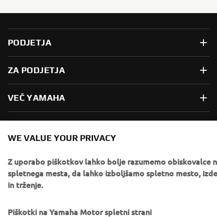
PODJETJA
ZA PODJETJA
VEČ YAMAHA
PODPORA
WE VALUE YOUR PRIVACY
GLASILO
Z uporabo piškotkov lahko bolje razumemo obiskovalce 
spletnega mesta, da lahko izboljšamo spletno mesto, izdel
Med prvimi prejmite novice o najnovejših ponudbah, posebnih
in trženje.
dogodkih, novih izdajah in še veliko več
Piškotki na Yamaha Motor spletni strani