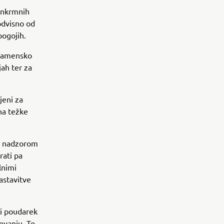
enkrmnih
odvisno od
pogojih.
 namensko
jah ter za
jeni za
na težke
im nadzorom
rati pa
lnimi
astavitve
ni poudarek
ževanju. To