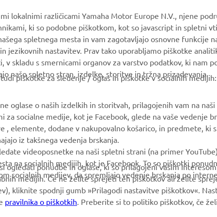
Yamaha Music
Vzdrževanje knjig
vimi lokalnimi različicami Yamaha Motor Europe N.V., njene podr
Yamaha Racing
Prodajalci Yamaha
nikami, ki so podobne piškotkom, kot so javascript in spletni vt
 našega spletnega mesta in vam zagotavljajo osnovne funkcije 
Yamaha Motor Global
Ravnanju z odpadnimi
in jezikovnih nastavitev. Prav tako uporabljamo piškotke analiti
baterijami
Mobilne aplikacije
ti, v skladu s smernicami organov za varstvo podatkov, ki nam 
ajo našo spletno stran, izdelke, storitve in tržna prizadevanja.
i piškotke za sledenje / oglas in piškotke v socialnih medijih:
 oglase o naših izdelkih in storitvah, prilagojenih vam na naši s
mi za socialne medije, kot je Facebook, glede na vaše vedenje br
ve , elemente, dodane v nakupovalno košarico, in predmete, ki ste
zhajajo iz takšnega vedenja brskanja.
ledate videoposnetke na naši spletni strani (na primer YouTube
a na socialnih medijih, kot je Facebook. To so piškotki ponudn
 si ogledati ponudbe in oglase, ki so prilagojeni vašim intereso
m socialnih medijev, da spremljajo vedenje brskanja po interne
bnih medijih. Če ne želite sprejeti teh piškotkov ali želite spr
ev), kliknite spodnji gumb »Prilagodi nastavitve piškotkov«. Nas
še
pravilnika o piškotkih
. Preberite si to politiko piškotkov, če že