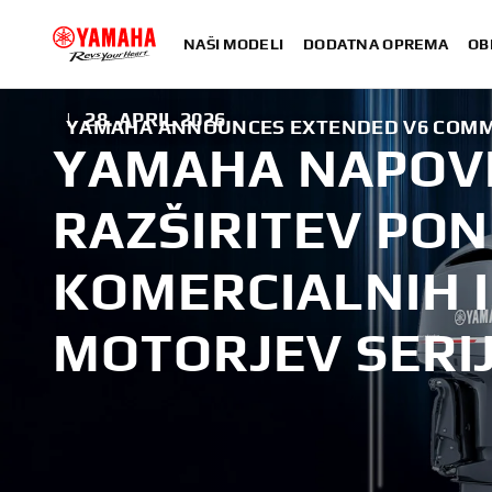
NAŠI MODELI
DODATNA OPREMA
OB
|
28. APRIL 2026
YAMAHA ANNOUNCES EXTENDED V6 COMM
YAMAHA NAPOV
RAZŠIRITEV PO
KOMERCIALNIH 
MOTORJEV SERIJ