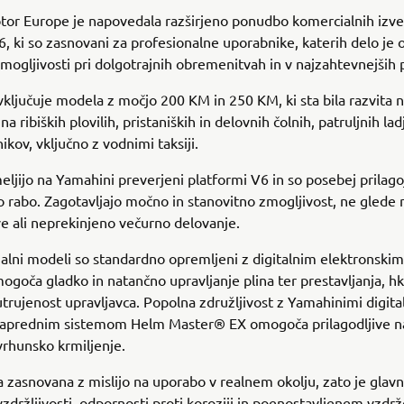
or Europe je napovedala razširjeno ponudbo komercialnih izv
, ki so zasnovani za profesionalne uporabnike, katerih delo je 
zmogljivosti pri dolgotrajnih obremenitvah in v najzahtevnejših 
 vključuje modela z močjo 200 KM in 250 KM, ki sta bila razvita
a ribiških plovilih, pristaniških in delovnih čolnih, patruljnih lad
ikov, vključno z vodnimi taksiji.
eljijo na Yamahini preverjeni platformi V6 in so posebej prilago
 rabo. Zagotavljajo močno in stanovitno zmogljivost, ne glede 
 ali neprekinjeno večurno delovanje.
alni modeli so standardno opremljeni z digitalnim elektronsk
mogoča gladko in natančno upravljanje plina ter prestavljanja, hk
trujenost upravljavca. Popolna združljivost z Yamahinimi digita
 naprednim sistemom Helm Master® EX omogoča prilagodljive n
rhunsko krmiljenje.
ila zasnovana z mislijo na uporabo v realnem okolju, zato je glav
vzdržljivosti, odpornosti proti koroziji in poenostavljenem vzdr