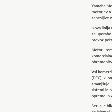
Yamaha Mot
motorjev V6
zanesljive 
Nova linija
za uporabo n
prevoz potn
Motorji tem
komercialno
obremenitve
Vsi komerci
(DEC), ki o
zmanjšuje u
sistemi in
opreme in v
Serija je b
na izjemni 