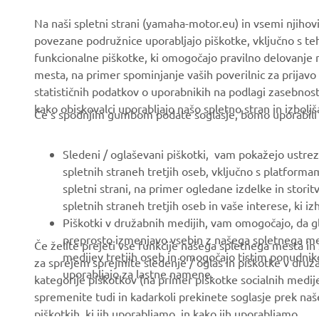
Novice
Organi oblasti in policija
Na naši spletni strani (yamaha-motor.eu) in vsemi njiho
Dogodki
Igrišča za golf
povezane podružnice uporabljajo piškotke, vključno s teh
funkcionalne piškotke, ki omogočajo pravilno delovanje
Press
Prvi odzivi
mesta, na primer spominjanje vaših poverilnic za prijavo 
Brošure
Avtošole
statističnih podatkov o uporabnikih na podlagi zasebnos
kako obiskovalci uporabljajo našo spletno stran in izboljš
Delo pri Yamahi
Robotics
Če s spodnjim gumbom podate soglasje, bomo uporabili tud
Postanite Pooblaščeni
Partnerstva
Trgovec
Sledeni / oglaševani piškotki, vam pokažejo ustrezne
Tehničke informacije za
spletnih straneh tretjih oseb, vključno s platforma
Pravilnik o spoštovanju
novisne trgovce
spletni strani, na primer ogledane izdelke in storit
človekovih pravic
Yamalube Safety Data
spletnih straneh tretjih oseb in vaše interese, ki i
Osnovni pravilnik o
Sheets
Piškotki v družabnih medijih, vam omogočajo, da g
trajnostnosti
preprosto izmenjavo vsebin z našega spletnega mest
Če želite prejeti vse funkcije našega spletnega mesta in
medijev tretjih oseb in omogočajo tistim ponudniko
za sprejem sprejmite sledenje / oglas in piškotke v druža
Kanal za prijavo
uporabljajo za lastne namene.
kategorije piškotkov (na primer piškotke socialnih medij
nepravilnosti
spremenite tudi in kadarkoli prekinete soglasje prek na
piškotkih, ki jih uporabljamo, in kako jih uporabljamo.