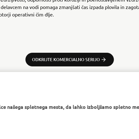
delavcem na vodi pomaga zmanjšati čas izpada plovila in zagota
torji operativni čim dlje.
ODKRIJTE KOMERCIALNO SERIJO
e našega spletnega mesta, da lahko izboljšamo spletno mes
VEČ YAMAHA
PODPORA
MyYamaha
Katalog delov