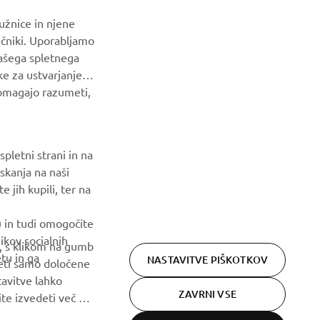
užnice in njene
NAROČI SE
ičniki. Uporabljamo
našega spletnega
Preberite našo Politiko zasebnosti, da izveste, kako
ke za ustvarjanje
obdelujemo vaše osebne podatke:
Pravilnik o Zasebnosti
pomagajo razumeti,
pletni strani in na
skanja na naši
 jih kupili, ter na
) in tudi omogočite
ikov socialnih
m, s klikom na gumb
tu in ga
NASTAVITVE PIŠKOTKOV
ejeti samo določene
tavitve lahko
ZAVRNI VSE
lite izvedeti več o