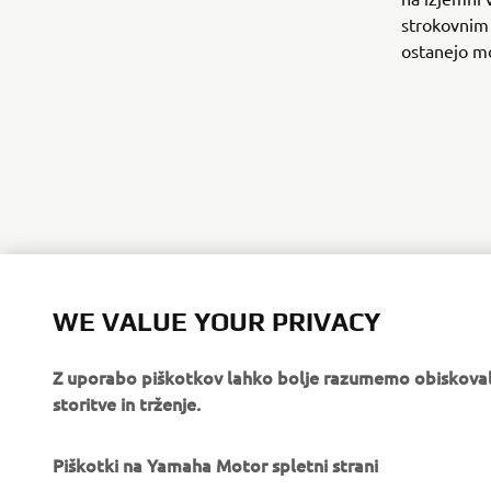
strokovnim 
ostanejo mo
WE VALUE YOUR PRIVACY
Z uporabo piškotkov lahko bolje razumemo obiskovalc
storitve in trženje.
PODJETJA
ZA PODJETJA
O nas
Piškotki na Yamaha Motor spletni strani
Sistemi eBike