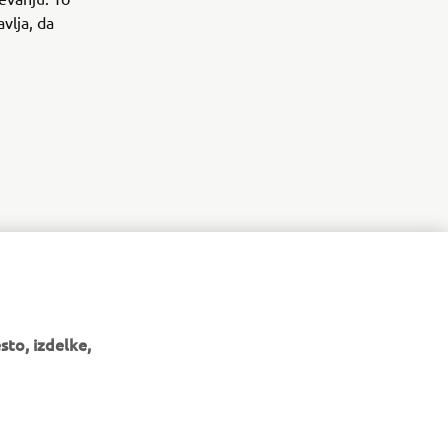
vlja, da
to, izdelke,
GLASILO
Med prvimi prejmite novice o najnovejših ponudbah, posebnih
dogodkih, novih izdajah in še veliko več