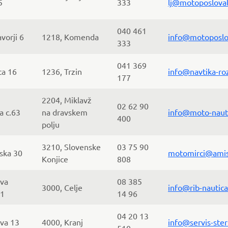
5
333
lj@motoposlovaln
040 461
vorji 6
1218, Komenda
info@motoposlov
333
041 369
ca 16
1236, Trzin
info@navtika-roz
177
2204, Miklavž
02 62 90
a c.63
na dravskem
info@moto-naut
400
polju
3210, Slovenske
03 75 90
ska 30
motomirci@amis
Konjice
808
eva
08 385
3000, Celje
info@rib-nautica
21
14 96
04 20 13
va 13
4000, Kranj
info@servis-ster