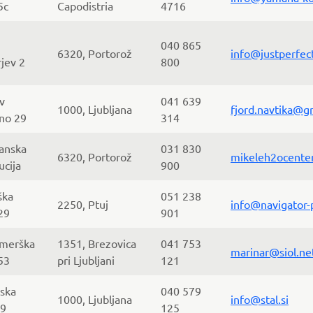
5c
Capodistria
4716
040 865
6320, Portorož
info@justperfect
rjev 2
800
v
041 639
1000, Ljubljana
fjord.navtika@g
no 29
314
janska
031 830
6320, Portorož
mikeleh2ocente
ucija
900
ška
051 238
2250, Ptuj
info@navigator-p
29
901
merška
1351, Brezovica
041 753
marinar@siol.ne
53
pri Ljubljani
121
jska
040 579
1000, Ljubljana
info@stal.si
89
125