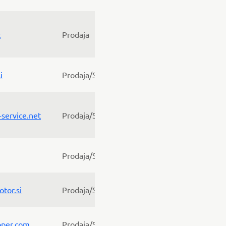
t
Prodaja
i
Prodaja/Servis
service.net
Prodaja/Servis
Prodaja/Servis
tor.si
Prodaja/Servis
per.com
Prodaja/Servis