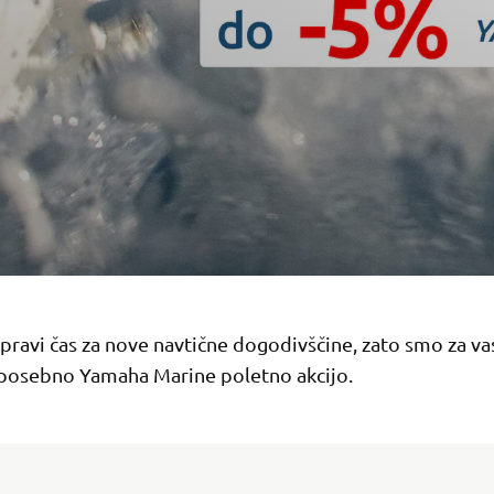
 pravi čas za nove navtične dogodivščine, zato smo za va
i posebno Yamaha Marine poletno akcijo.