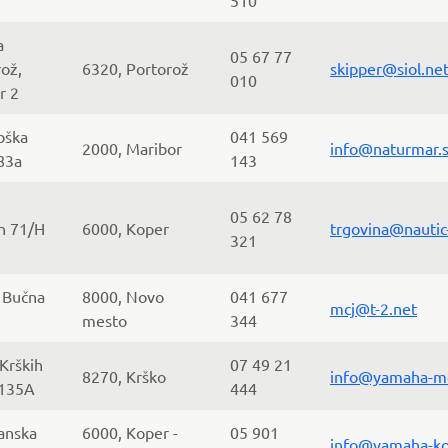
510
a
05 67 77
ož,
6320, Portorož
skipper@siol.ne
010
r 2
bška
041 569
2000, Maribor
info@naturmar.s
83a
143
05 62 78
n 71/H
6000, Koper
trgovina@nautic-
321
 Bučna
8000, Novo
041 677
mcj@t-2.net
mesto
344
Krških
07 49 21
8270, Krško
info@yamaha-mo
 135A
444
anska
6000, Koper -
05 901
info@yamaha-ko