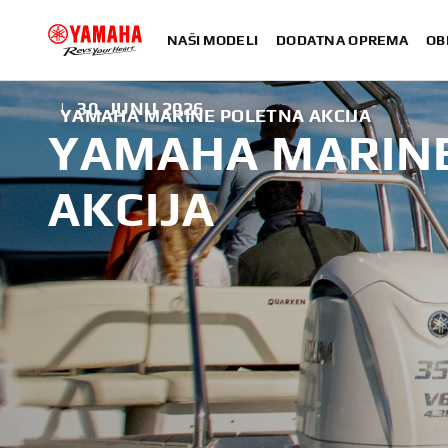
NAŠI MODELI
DODATNA OPREMA
OB
|
30. JUNIJ 2026
YAMAHA MARINE POLETNA AKCIJA
YAMAHA MARIN
AKCIJA