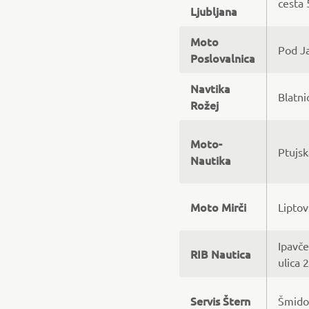
cesta 
Ljubljana
Moto
Pod Ja
Poslovalnica
Navtika
Blatni
Rožej
Moto-
Ptujsk
Nautika
Moto Mirči
Liptov
Ipavč
RIB Nautica
ulica 
Servis Štern
Šmido