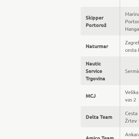
Marin
Skipper
Portor
Portorož
Hanga
Zagre
Naturmar
cesta 
Nautic
Service
Sermi
Trgovina
Velika
MCJ
vas 2
Cesta 
Delta Team
Žrtev
Ankar
Amico Team