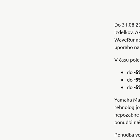
Do 31.08.20
izdelkov. A
WaveRunner 
uporabo na 
V času pole
-5
do
-5
do
-
do
Yamaha Mari
tehnologijo
nepozabne p
ponudbi naš
Ponudba vel