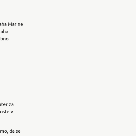
maha Marine
maha
rbno
uter za
oste v
amo, da se