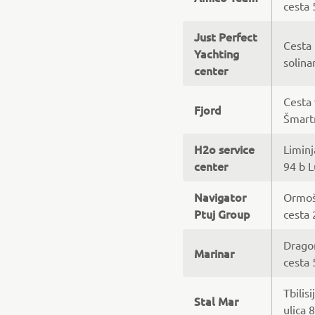
cesta 
Just Perfect
Cesta
Yachting
solina
center
Cesta 
Fjord
Šmart
H2o service
Limin
center
94 b L
Navigator
Ormo
Ptuj Group
cesta 
Drago
Marinar
cesta 
Tbilisi
Stal Mar
ulica 