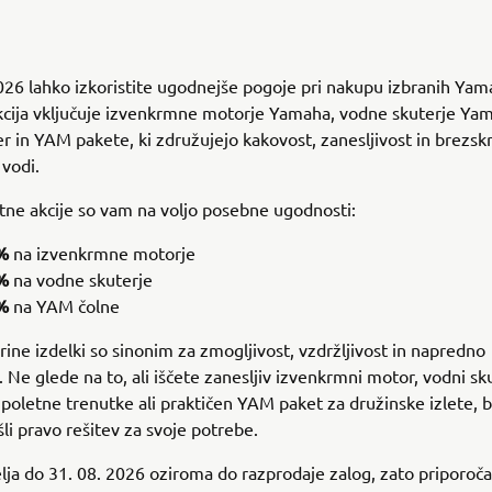
26 lahko izkoristite ugodnejše pogoje pri nakupu izbranih Ya
kcija vključuje izvenkrmne motorje Yamaha, vodne skuterje Ya
in YAM pakete, ki združujejo kakovost, zanesljivost in brezsk
vodi.
tne akcije so vam na voljo posebne ugodnosti:
%
na izvenkrmne motorje
%
na vodne skuterje
5%
na YAM čolne
ne izdelki so sinonim za zmogljivost, vzdržljivost in napredno
. Ne glede na to, ali iščete zanesljiv izvenkrmni motor, vodni sk
oletne trenutke ali praktičen YAM paket za družinske izlete, b
li pravo rešitev za svoje potrebe.
ja do 31. 08. 2026 oziroma do razprodaje zalog, zato priporoč