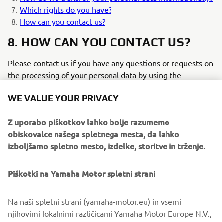
Which rights do you have?
How can you contact us?
8. HOW CAN YOU CONTACT US?
Please contact us if you have any questions or requests on
the processing of your personal data by using the
following contact details:
WE VALUE YOUR PRIVACY
You can contact our Data Protection Officer (in English,
Dutch or another official language of an EEA member
Z uporabo piškotkov lahko bolje razumemo
state) via
dpo@yamaha-motor.nl
obiskovalce našega spletnega mesta, da lahko
izboljšamo spletno mesto, izdelke, storitve in trženje.
Yamaha Motor Europe N.V.
Piškotki na Yamaha Motor spletni strani
Koolhovenlaan 101
Na naši spletni strani (yamaha-motor.eu) in vsemi
1119 NC Schiphol-Rijk
njihovimi lokalnimi različicami Yamaha Motor Europe N.V.,