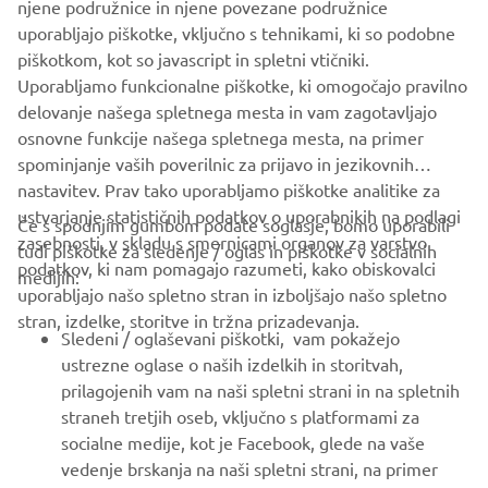
njene podružnice in njene povezane podružnice
The Netherlands
uporabljajo piškotke, vključno s tehnikami, ki so podobne
piškotkom, kot so javascript in spletni vtičniki.
Uporabljamo funkcionalne piškotke, ki omogočajo pravilno
34084613
Company registration number:
delovanje našega spletnega mesta in vam zagotavljajo
osnovne funkcije našega spletnega mesta, na primer
spominjanje vaših poverilnic za prijavo in jezikovnih
nastavitev. Prav tako uporabljamo piškotke analitike za
ustvarjanje statističnih podatkov o uporabnikih na podlagi
Če s spodnjim gumbom podate soglasje, bomo uporabili
zasebnosti, v skladu s smernicami organov za varstvo
tudi piškotke za sledenje / oglas in piškotke v socialnih
PODJETJA
podatkov, ki nam pomagajo razumeti, kako obiskovalci
medijih:
uporabljajo našo spletno stran in izboljšajo našo spletno
stran, izdelke, storitve in tržna prizadevanja.
ZA PODJETJA
Sledeni / oglaševani piškotki, vam pokažejo
ustrezne oglase o naših izdelkih in storitvah,
VEČ YAMAHA
prilagojenih vam na naši spletni strani in na spletnih
straneh tretjih oseb, vključno s platformami za
socialne medije, kot je Facebook, glede na vaše
PODPORA
vedenje brskanja na naši spletni strani, na primer