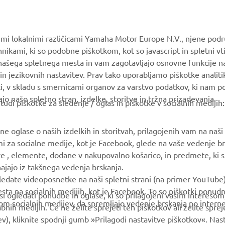
MyYamaha
Katalog delov
Yamaha Music
Vzdrževanje knjig
vimi lokalnimi različicami Yamaha Motor Europe N.V., njene podr
Yamaha Racing
Prodajalci Yamaha
nikami, ki so podobne piškotkom, kot so javascript in spletni vt
Yamaha Motor Global
Ravnanju z odpadnimi
 našega spletnega mesta in vam zagotavljajo osnovne funkcije 
baterijami
in jezikovnih nastavitev. Prav tako uporabljamo piškotke analiti
Mobilne aplikacije
ti, v skladu s smernicami organov za varstvo podatkov, ki nam 
ajo našo spletno stran, izdelke, storitve in tržna prizadevanja.
i piškotke za sledenje / oglas in piškotke v socialnih medijih:
 oglase o naših izdelkih in storitvah, prilagojenih vam na naši s
mi za socialne medije, kot je Facebook, glede na vaše vedenje br
ve , elemente, dodane v nakupovalno košarico, in predmete, ki ste
zhajajo iz takšnega vedenja brskanja.
ledate videoposnetke na naši spletni strani (na primer YouTube
a na socialnih medijih, kot je Facebook. To so piškotki ponudn
 si ogledati ponudbe in oglase, ki so prilagojeni vašim intereso
m socialnih medijev, da spremljajo vedenje brskanja po interne
bnih medijih. Če ne želite sprejeti teh piškotkov ali želite spr
ev), kliknite spodnji gumb »Prilagodi nastavitve piškotkov«. Nas