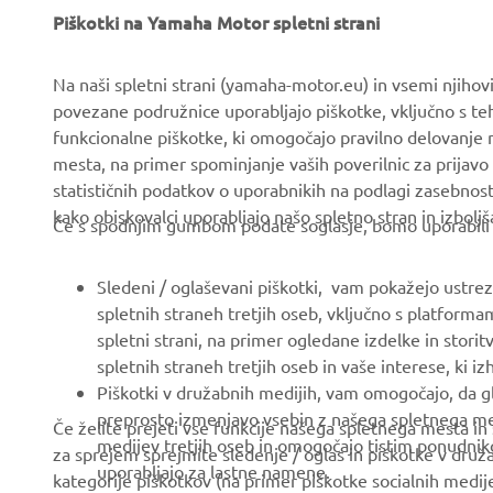
O nas
Sistemi eBike
Piškotki na Yamaha Motor spletni strani
Novice
Organi oblasti in policija
Na naši spletni strani (yamaha-motor.eu) in vsemi njiho
Dogodki
Igrišča za golf
povezane podružnice uporabljajo piškotke, vključno s teh
Press
Prvi odzivi
funkcionalne piškotke, ki omogočajo pravilno delovanje
mesta, na primer spominjanje vaših poverilnic za prijavo 
Brošure
Avtošole
statističnih podatkov o uporabnikih na podlagi zasebnos
Delo pri Yamahi
Robotics
kako obiskovalci uporabljajo našo spletno stran in izboljš
Če s spodnjim gumbom podate soglasje, bomo uporabili tud
Postanite Pooblaščeni
Partnerstva
Trgovec
Tehničke informacije za
Sledeni / oglaševani piškotki, vam pokažejo ustrezne
Pravilnik o spoštovanju
novisne trgovce
spletnih straneh tretjih oseb, vključno s platforma
človekovih pravic
spletni strani, na primer ogledane izdelke in storit
Yamalube Safety Data
spletnih straneh tretjih oseb in vaše interese, ki i
Osnovni pravilnik o
Sheets
Piškotki v družabnih medijih, vam omogočajo, da g
trajnostnosti
preprosto izmenjavo vsebin z našega spletnega mest
Če želite prejeti vse funkcije našega spletnega mesta in
Kanal za prijavo
medijev tretjih oseb in omogočajo tistim ponudniko
za sprejem sprejmite sledenje / oglas in piškotke v druža
nepravilnosti
uporabljajo za lastne namene.
kategorije piškotkov (na primer piškotke socialnih medij