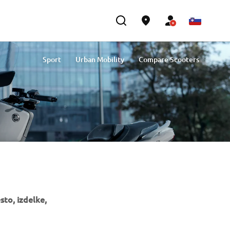
Sport
Urban Mobility
Compare Scooters
to, izdelke,
GLASILO
Med prvimi prejmite novice o najnovejših ponudbah, posebnih