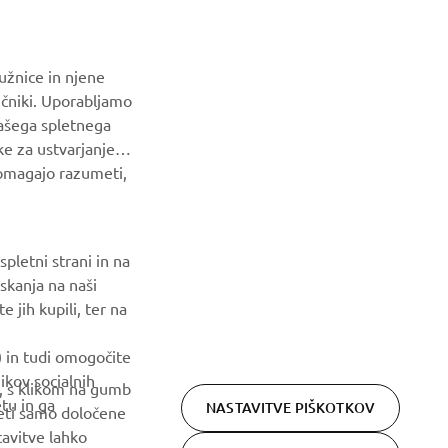
dogodkih, novih izdajah in še veliko več
NAROČI SE
užnice in njene
ičniki. Uporabljamo
našega spletnega
Preberite našo Politiko zasebnosti, da izveste, kako
ke za ustvarjanje
obdelujemo vaše osebne podatke:
Pravilnik o Zasebnosti
pomagajo razumeti,
pletni strani in na
skanja na naši
 jih kupili, ter na
) in tudi omogočite
ikov socialnih
m, s klikom na gumb
tu in ga
NASTAVITVE PIŠKOTKOV
ejeti samo določene
tavitve lahko