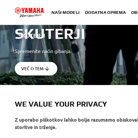
NAŠI MODELI
DODATNA OPREMA
OB
SKUTERJI
SKUTERJI
Spremenite način gibanja.
VEČ O TEM
WE VALUE YOUR PRIVACY
Z uporabo piškotkov lahko bolje razumemo obiskovalc
PODJETJA
ZA PODJETJA
storitve in trženje.