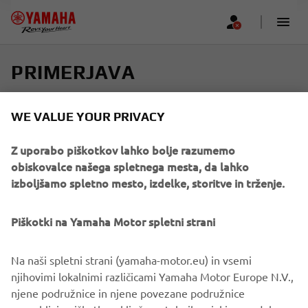
PRIMERJAVA
Izberite do štiri modele in najdite svojo popolno vožnjo
WE VALUE YOUR PRIVACY
Če si želite ogledati več, se pomaknite vodoravno
Z uporabo piškotkov lahko bolje razumemo
navzdol
obiskovalce našega spletnega mesta, da lahko
izboljšamo spletno mesto, izdelke, storitve in trženje.
Piškotki na Yamaha Motor spletni strani
Add new
Na naši spletni strani (yamaha-motor.eu) in vsemi
njihovimi lokalnimi različicami Yamaha Motor Europe N.V.,
njene podružnice in njene povezane podružnice