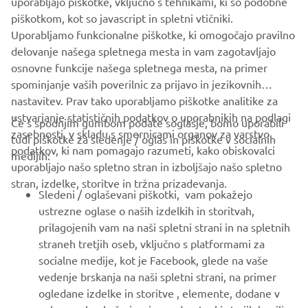
uporabljajo piškotke, vključno s tehnikami, ki so podobne
piškotkom, kot so javascript in spletni vtičniki.
Uporabljamo funkcionalne piškotke, ki omogočajo pravilno
delovanje našega spletnega mesta in vam zagotavljajo
Flip to landscape
osnovne funkcije našega spletnega mesta, na primer
PODJETJA
spominjanje vaših poverilnic za prijavo in jezikovnih
nastavitev. Prav tako uporabljamo piškotke analitike za
ustvarjanje statističnih podatkov o uporabnikih na podlagi
ZA PODJETJA
Če s spodnjim gumbom podate soglasje, bomo uporabili
zasebnosti, v skladu s smernicami organov za varstvo
tudi piškotke za sledenje / oglas in piškotke v socialnih
podatkov, ki nam pomagajo razumeti, kako obiskovalci
medijih:
VEČ YAMAHA
uporabljajo našo spletno stran in izboljšajo našo spletno
For optimal functionality, turn your phone to
stran, izdelke, storitve in tržna prizadevanja.
landscape mode
Sledeni / oglaševani piškotki, vam pokažejo
PODPORA
ustrezne oglase o naših izdelkih in storitvah,
prilagojenih vam na naši spletni strani in na spletnih
POTRDI
straneh tretjih oseb, vključno s platformami za
GLASILO
socialne medije, kot je Facebook, glede na vaše
Med prvimi prejmite novice o najnovejših ponudbah, posebnih
vedenje brskanja na naši spletni strani, na primer
dogodkih, novih izdajah in še veliko več
ogledane izdelke in storitve , elemente, dodane v