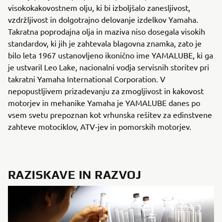
visokokakovostnem olju, ki bi izboljšalo zanesljivost,
vzdržljivost in dolgotrajno delovanje izdelkov Yamaha.
Takratna poprodajna olja in maziva niso dosegala visokih
standardov, ki jih je zahtevala blagovna znamka, zato je
bilo leta 1967 ustanovljeno ikonično ime YAMALUBE, ki ga
je ustvaril Leo Lake, nacionalni vodja servisnih storitev pri
takratni Yamaha International Corporation. V
nepopustljivem prizadevanju za zmogljivost in kakovost
motorjev in mehanike Yamaha je YAMALUBE danes po
vsem svetu prepoznan kot vrhunska rešitev za edinstvene
zahteve motociklov, ATV-jev in pomorskih motorjev.
RAZISKAVE IN RAZVOJ