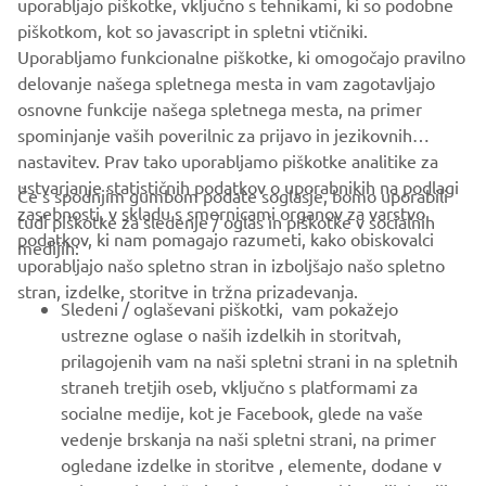
uporabljajo piškotke, vključno s tehnikami, ki so podobne
piškotkom, kot so javascript in spletni vtičniki.
Uporabljamo funkcionalne piškotke, ki omogočajo pravilno
DISCOVER THE NEW RS4GP
delovanje našega spletnega mesta in vam zagotavljajo
osnovne funkcije našega spletnega mesta, na primer
spominjanje vaših poverilnic za prijavo in jezikovnih
nastavitev. Prav tako uporabljamo piškotke analitike za
ustvarjanje statističnih podatkov o uporabnikih na podlagi
Če s spodnjim gumbom podate soglasje, bomo uporabili
zasebnosti, v skladu s smernicami organov za varstvo
tudi piškotke za sledenje / oglas in piškotke v socialnih
PODJETJA
podatkov, ki nam pomagajo razumeti, kako obiskovalci
medijih:
uporabljajo našo spletno stran in izboljšajo našo spletno
stran, izdelke, storitve in tržna prizadevanja.
ZA PODJETJA
Sledeni / oglaševani piškotki, vam pokažejo
ustrezne oglase o naših izdelkih in storitvah,
VEČ YAMAHA
prilagojenih vam na naši spletni strani in na spletnih
straneh tretjih oseb, vključno s platformami za
socialne medije, kot je Facebook, glede na vaše
PODPORA
vedenje brskanja na naši spletni strani, na primer
ogledane izdelke in storitve , elemente, dodane v