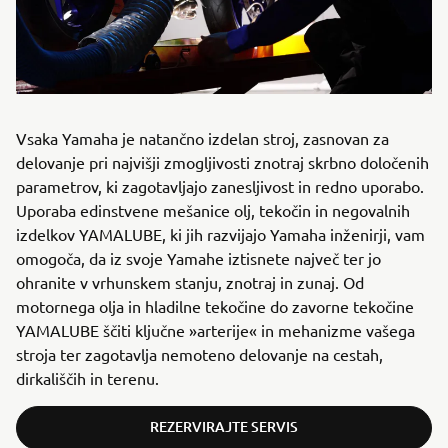
Vsaka Yamaha je natančno izdelan stroj, zasnovan za
delovanje pri najvišji zmogljivosti znotraj skrbno določenih
parametrov, ki zagotavljajo zanesljivost in redno uporabo.
Uporaba edinstvene mešanice olj, tekočin in negovalnih
izdelkov YAMALUBE, ki jih razvijajo Yamaha inženirji, vam
omogoča, da iz svoje Yamahе iztisnete največ ter jo
ohranite v vrhunskem stanju, znotraj in zunaj. Od
motornega olja in hladilne tekočine do zavorne tekočine
YAMALUBE ščiti ključne »arterije« in mehanizme vašega
stroja ter zagotavlja nemoteno delovanje na cestah,
dirkališčih in terenu.
REZERVIRAJTE SERVIS