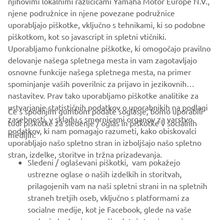
njene podružnice in njene povezane podružnice
uporabljajo piškotke, vključno s tehnikami, ki so podobne
piškotkom, kot so javascript in spletni vtičniki.
Uporabljamo funkcionalne piškotke, ki omogočajo pravilno
delovanje našega spletnega mesta in vam zagotavljajo
osnovne funkcije našega spletnega mesta, na primer
spominjanje vaših poverilnic za prijavo in jezikovnih
nastavitev. Prav tako uporabljamo piškotke analitike za
ustvarjanje statističnih podatkov o uporabnikih na podlagi
Če s spodnjim gumbom podate soglasje, bomo uporabili
zasebnosti, v skladu s smernicami organov za varstvo
tudi piškotke za sledenje / oglas in piškotke v socialnih
podatkov, ki nam pomagajo razumeti, kako obiskovalci
medijih:
uporabljajo našo spletno stran in izboljšajo našo spletno
stran, izdelke, storitve in tržna prizadevanja.
Sledeni / oglaševani piškotki, vam pokažejo
ustrezne oglase o naših izdelkih in storitvah,
prilagojenih vam na naši spletni strani in na spletnih
straneh tretjih oseb, vključno s platformami za
socialne medije, kot je Facebook, glede na vaše
vedenje brskanja na naši spletni strani, na primer