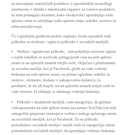
za ustvarjanje statističnih podatkov o uporabnikih na podlagi
zasebnosti, v skladu s smernicami organov za varstvo podatkov,
ki nam pomagajo razumeti, kako obiskovalci uporabljajo našo
spletno stran in izboljšajo našo spletno stran, izdelke, storitve in
tržna prizadevanja.
Če s spodnjim gumbom podate soglasje, bomo uporabili tudi
piškotke za sledenje / oglas in piškotke v socialnih medijih:
Sledeni / oglaševani piškotki, vam pokažejo ustrezne oglase
o naših izdelkih in storitvah, prilagojenih vam na naši spletni
strani in na spletnih straneh tretjih oseb, vključno s platformami
za socialne medije, kot je Facebook, glede na vaše vedenje
brskanja na naši spletni strani, na primer ogledane izdelke in
storitve , elemente, dodane v nakupovalno košarico, in
predmete, ki ste jih kupili, ter na spletnih straneh tretjih oseb in
vaše interese, ki izhajajo iz takšnega vedenja brskanja.
Piškotki v družabnih medijih, vam omogočajo, da gledate
videoposnetke na naši spletni strani (na primer YouTube) in tudi
omogočite preprosto izmenjavo vsebin z našega spletnega mesta
na socialnih medijih, kot je Facebook. To so piškotki
ponudnikov socialnih medijev tretjih oseb in omogočajo tistim
ponudnikom socialnih medijev, da spremljajo vedenje brskanja
po internetu in ga uporabljajo za lastne namene.