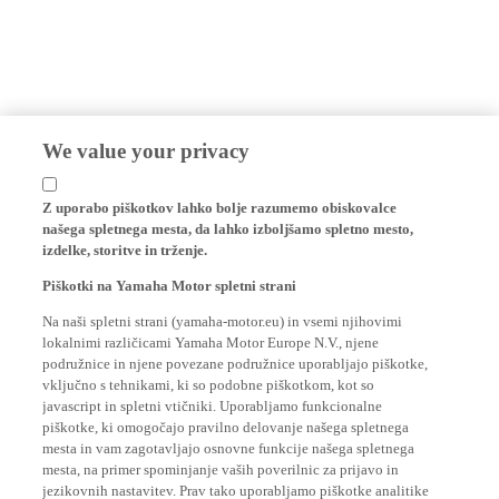
We value your privacy
Z uporabo piškotkov lahko bolje razumemo obiskovalce
našega spletnega mesta, da lahko izboljšamo spletno mesto,
izdelke, storitve in trženje.
Piškotki na Yamaha Motor spletni strani
Na naši spletni strani (yamaha-motor.eu) in vsemi njihovimi
lokalnimi različicami Yamaha Motor Europe N.V., njene
podružnice in njene povezane podružnice uporabljajo piškotke,
vključno s tehnikami, ki so podobne piškotkom, kot so
javascript in spletni vtičniki. Uporabljamo funkcionalne
piškotke, ki omogočajo pravilno delovanje našega spletnega
mesta in vam zagotavljajo osnovne funkcije našega spletnega
mesta, na primer spominjanje vaših poverilnic za prijavo in
jezikovnih nastavitev. Prav tako uporabljamo piškotke analitike