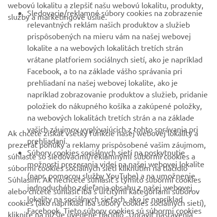
webovú lokalitu a zlepšiť našu webovú lokalitu, produkty,
Sledovacie/reklamné súbory cookies na zobrazenie
služby a marketingové úsilie.
VIAC YAMAHA
relevantných reklám našich produktov a služieb
prispôsobených na mieru vám na našej webovej
lokalite a na webových lokalitách tretích strán
PODPORA
vrátane platforiem sociálnych sietí, ako je napríklad
Facebook, a to na základe vášho správania pri
prehliadaní na našej webovej lokalite, ako je
BULLETIN
napríklad zobrazovanie produktov a služieb, pridanie
položiek do nákupného košíka a zakúpené položky,
Získajte medzi prvými informácie o najnovších ponukách,
špeciálnych akciách, nových verziách a mnoho ďalšieho
na webových lokalitách tretích strán a na základe
vašich záujmov vyplývajúcich z tohto správania pri
Ak chcete získať všetky funkcie našej webovej lokality a
prehliadaní.
prezerať ponuky a reklamy prispôsobené vašim záujmom,
Súbory cookies sociálnych sietí na poskytnutie
súhlaste so sledovacími/reklamnými súbormi cookies a
PRIHLÁSIŤ SA NA ODBER
možnosti prezerania videí na našej webovej lokalite
súbormi cookies sociálnych sietí kliknutím na tlačidlo
(napr. pomocou služby YouTube) a na umožnenie
Súhlasím. Ak nechcete súhlasiť s týmito súbormi cookies
jednoduchého zdieľania obsahu z našej webovej
alebo chcete súhlasiť iba s určitými kategóriami súborov
Prečítajte si naše Zásady ochrany osobných údajov, aby ste sa
lokality na sociálnych sieťach, ako je napríklad
dozvedeli, ako spracovávame vaše osobné údaje:
Ochrana
cookies (ako napríklad iba súbory cookies sociálnych sietí),
Facebook. Tieto súbory cookies sú súbormi cookies
Osobných Údajov
kliknite na nižšie uvedené tlačidlo „Upraviť nastavenia