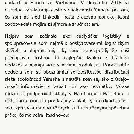
uličkách v Hanoji vo Vietname. V decembri 2018 sa
oficiálne začala moja cesta v spoločnosti Yamaha po tom,
čo som na sieti LinkedIn našla pracovnú ponuku, ktorá
zodpovedala mojim záujmom a zručnostiam.
Najprv som začínala ako analytička logistiky a
spolupracovala som najmä s poskytovateľmi logistických
služieb a dopravcami, aby sme zabezpečili, že naši
predajcovia dostanú tú najlepšiu kvalitu z hľadiska
dodávok a manipulácie s našimi produktmi. Počas tohto
obdobia som sa oboznámila so zložitosťou distribučnej
siete spoločnosti Yamaha a naučila som sa, ako z údajov
získať informácie a využiť ich ako poznatky. Vďaka
možnosti podporovať sklady v Hamburgu a Barcelone a
distribučné činnosti pre krajiny v okolí týchto dvoch miest
som spoznala mnoho rôznych kultúr s rôznymi spôsobmi
práce, čo ma veľmi fascinovalo.