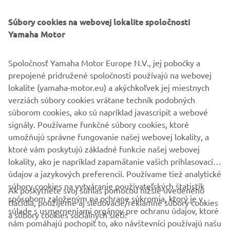
©Yamaha Motor Europe N.V. /Yamaha Motor Co., Ltd.
Súbory cookies na webovej lokalite spoločnosti
Yamaha Motor
Informácie ani obrázky na týchto webových stránkach sa
nesmú nikdy použiť na komerčné ani nekomerčné účely
Spoločnosť Yamaha Motor Europe N.V., jej pobočky a
bez výslovného písomného súhlasu spoločnosti Yamaha
prepojené pridružené spoločnosti používajú na webovej
Motor Europe N.V. a/alebo spoločnosti Yamaha Motor Co.,
lokalite (yamaha-motor.eu) a akýchkoľvek jej miestnych
Ltd.
verziách súbory cookies vrátane techník podobných
Vždy jazdite bezpečne a dodržiavajte všetky miestne
súborom cookies, ako sú napríklad javascripit a webové
predpisy o cestnej premávke.
signály. Používame funkčné súbory cookies, ktoré
umožňujú správne fungovanie našej webovej lokality, a
ktoré vám poskytujú základné funkcie našej webovej
lokality, ako je napríklad zapamätanie vašich prihlasovacích
údajov a jazykových preferencií. Používame tiež analytické
súbory cookies na vytváranie používateľských štatistík
Ak poskytnete svoj súhlas pomocou nižšie uvedeného
FIREMNÉ STRÁNKY
spôsobom založeným na ochrane súkromia, ktorý je v
tlačidla, použijeme aj sledovacie/reklamné súbory cookies
súlade s usmerneniami orgánov pre ochranu údajov, ktoré
a súbory cookies sociálnych sietí:
nám pomáhajú pochopiť to, ako návštevníci používajú našu
B2B