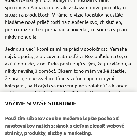
spoločnosti Yamaha neustále získavam nové poznatky o
situácii a produktoch. V rámci divízie logistiky neustále
hľadáme nové príležitosti na zlepšenie svojich služieb,
preto môžem bez preháňania povedať, že som sa v práci
nikdy nenudila.
Jednou z vecí, ktoré sa mi na práci v spoločnosti Yamaha
najviac páčia, je pracovná atmosféra. Bez ohľadu na to, o
akú úlohu ide, k nej ľudia pristupujú s tým, že ju zvládnu, a
nikdy neváhajú pomôcť. Okrem toho mám veľké šťastie,
že pracujem v skvelom tíme s veľmi nápomocnými
kolegami, na ktorých sa môžem plne spoľahnúť a ktorým
môžem povedať, čo si myslím. Od začiatku mojej cesty so
spoločnosťou Yamaha som sa vďaka svojim kolegom
VÁŽIME SI VAŠE SÚKROMIE
výrazne rozvinula a veľmi sa teším na ďalšie roky strávené
v rodine spoločnosti Yamaha.
Použitím súborov cookie môžeme lepšie pochopiť
návštevníkov našich stránok s cieľom zlepšiť webové
stránky, produkty, služby a marketing.