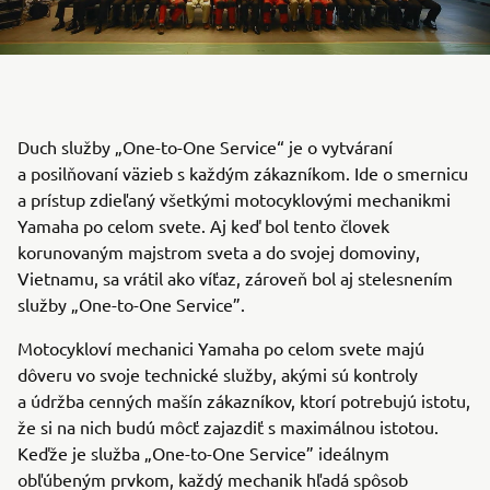
Duch služby „One-to-One Service“ je o vytváraní
a posilňovaní väzieb s každým zákazníkom. Ide o smernicu
a prístup zdieľaný všetkými motocyklovými mechanikmi
Yamaha po celom svete. Aj keď bol tento človek
korunovaným majstrom sveta a do svojej domoviny,
Vietnamu, sa vrátil ako víťaz, zároveň bol aj stelesnením
služby „One-to-One Service”.
Motocykloví mechanici Yamaha po celom svete majú
dôveru vo svoje technické služby, akými sú kontroly
a údržba cenných mašín zákazníkov, ktorí potrebujú istotu,
že si na nich budú môcť zajazdiť s maximálnou istotou.
Keďže je služba „One-to-One Service” ideálnym
obľúbeným prvkom, každý mechanik hľadá spôsob