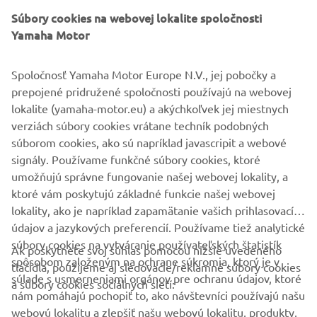
©Yamaha Motor Europe N.V. /Yamaha Motor Co., Ltd.
Súbory cookies na webovej lokalite spoločnosti
Yamaha Motor
Informácie ani obrázky na týchto webových stránkach sa
nesmú nikdy použiť na komerčné ani nekomerčné účely
Spoločnosť Yamaha Motor Europe N.V., jej pobočky a
bez výslovného písomného súhlasu spoločnosti Yamaha
prepojené pridružené spoločnosti používajú na webovej
Motor Europe N.V. a/alebo spoločnosti Yamaha Motor Co.,
lokalite (yamaha-motor.eu) a akýchkoľvek jej miestnych
Ltd.
verziách súbory cookies vrátane techník podobných
Vždy jazdite bezpečne a dodržiavajte všetky miestne
súborom cookies, ako sú napríklad javascripit a webové
predpisy o cestnej premávke.
signály. Používame funkčné súbory cookies, ktoré
umožňujú správne fungovanie našej webovej lokality, a
ktoré vám poskytujú základné funkcie našej webovej
lokality, ako je napríklad zapamätanie vašich prihlasovacích
údajov a jazykových preferencií. Používame tiež analytické
súbory cookies na vytváranie používateľských štatistík
Ak poskytnete svoj súhlas pomocou nižšie uvedeného
FIREMNÉ STRÁNKY
spôsobom založeným na ochrane súkromia, ktorý je v
tlačidla, použijeme aj sledovacie/reklamné súbory cookies
súlade s usmerneniami orgánov pre ochranu údajov, ktoré
a súbory cookies sociálnych sietí:
nám pomáhajú pochopiť to, ako návštevníci používajú našu
B2B
webovú lokalitu a zlepšiť našu webovú lokalitu, produkty,