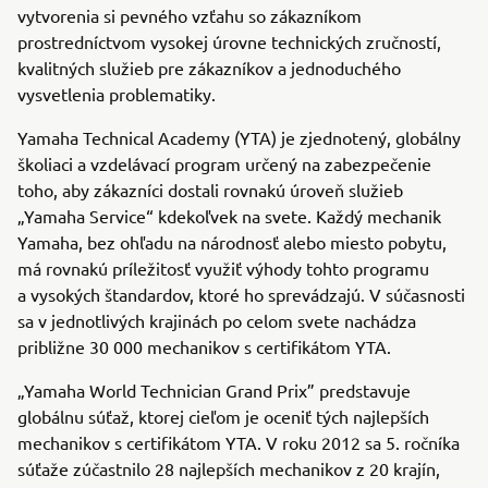
vytvorenia si pevného vzťahu so zákazníkom
prostredníctvom vysokej úrovne technických zručností,
kvalitných služieb pre zákazníkov a jednoduchého
vysvetlenia problematiky.
Yamaha Technical Academy (YTA) je zjednotený, globálny
školiaci a vzdelávací program určený na zabezpečenie
toho, aby zákazníci dostali rovnakú úroveň služieb
„Yamaha Service“ kdekoľvek na svete. Každý mechanik
Yamaha, bez ohľadu na národnosť alebo miesto pobytu,
má rovnakú príležitosť využiť výhody tohto programu
a vysokých štandardov, ktoré ho sprevádzajú. V súčasnosti
sa v jednotlivých krajinách po celom svete nachádza
približne 30 000 mechanikov s certifikátom YTA.
„Yamaha World Technician Grand Prix” predstavuje
globálnu súťaž, ktorej cieľom je oceniť tých najlepších
mechanikov s certifikátom YTA. V roku 2012 sa 5. ročníka
súťaže zúčastnilo 28 najlepších mechanikov z 20 krajín,