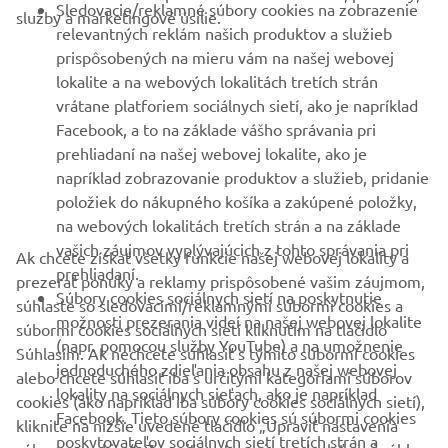
Sledovacie/reklamné súbory cookies na zobrazenie
služby a marketingové úsilie.
VIAC YAMAHA
relevantných reklám našich produktov a služieb
prispôsobených na mieru vám na našej webovej
lokalite a na webových lokalitách tretích strán
PODPORA
vrátane platforiem sociálnych sietí, ako je napríklad
Facebook, a to na základe vášho správania pri
prehliadaní na našej webovej lokalite, ako je
BULLETIN
napríklad zobrazovanie produktov a služieb, pridanie
položiek do nákupného košíka a zakúpené položky,
Získajte medzi prvými informácie o najnovších ponukách,
špeciálnych akciách, nových verziách a mnoho ďalšieho
na webových lokalitách tretích strán a na základe
vašich záujmov vyplývajúcich z tohto správania pri
Ak chcete získať všetky funkcie našej webovej lokality a
prehliadaní.
prezerať ponuky a reklamy prispôsobené vašim záujmom,
Súbory cookies sociálnych sietí na poskytnutie
súhlaste so sledovacími/reklamnými súbormi cookies a
PRIHLÁSIŤ SA NA ODBER
možnosti prezerania videí na našej webovej lokalite
súbormi cookies sociálnych sietí kliknutím na tlačidlo
(napr. pomocou služby YouTube) a na umožnenie
Súhlasím. Ak nechcete súhlasiť s týmito súbormi cookies
jednoduchého zdieľania obsahu z našej webovej
alebo chcete súhlasiť iba s určitými kategóriami súborov
Prečítajte si naše Zásady ochrany osobných údajov, aby ste sa
lokality na sociálnych sieťach, ako je napríklad
dozvedeli, ako spracovávame vaše osobné údaje:
Ochrana
cookies (ako napríklad iba súbory cookies sociálnych sietí),
Facebook. Tieto súbory cookies sú súbormi cookies
Osobných Údajov
kliknite na nižšie uvedené tlačidlo „Upraviť nastavenia
poskytovateľov sociálnych sietí tretích strán a