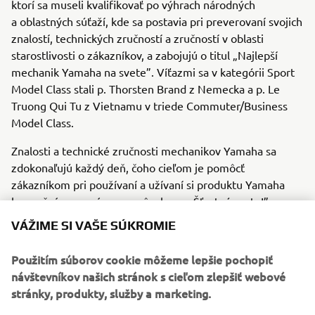
ktorí sa museli kvalifikovať po výhrach národných
a oblastných súťaží, kde sa postavia pri preverovaní svojich
znalostí, technických zručností a zručností v oblasti
starostlivosti o zákazníkov, a zabojujú o titul „Najlepší
mechanik Yamaha na svete”. Víťazmi sa v kategórii Sport
Model Class stali p. Thorsten Brand z Nemecka a p. Le
Truong Qui Tu z Vietnamu v triede Commuter/Business
Model Class.
Znalosti a technické zručnosti mechanikov Yamaha sa
zdokonaľujú každý deň, čoho cieľom je pomôcť
zákazníkom pri používaní a užívaní si produktu Yamaha
bezpečným a správnym spôsobom. „Šťastnú cestu!”
povedia pri odchode každému zákazníkovi. Odmena
VÁŽIME SI VAŠE SÚKROMIE
v podobe úsmevu je jednou z najväčších radostí a chvíľ, na
ktoré sú títo servisní technici pyšní.
Použitím súborov cookie môžeme lepšie pochopiť
návštevníkov našich stránok s cieľom zlepšiť webové
stránky, produkty, služby a marketing.