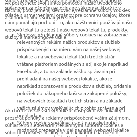
súbory cookies na vytváranie používateľských štatistík
Ak poskytnete svoj súhlas pomocou nižšie uvedeného
FIREMNÉ STRÁNKY
spôsobom založeným na ochrane súkromia, ktorý je v
tlačidla, použijeme aj sledovacie/reklamné súbory cookies
súlade s usmerneniami orgánov pre ochranu údajov, ktoré
a súbory cookies sociálnych sietí:
nám pomáhajú pochopiť to, ako návštevníci používajú našu
B2B
webovú lokalitu a zlepšiť našu webovú lokalitu, produkty,
Sledovacie/reklamné súbory cookies na zobrazenie
služby a marketingové úsilie.
VIAC YAMAHA
relevantných reklám našich produktov a služieb
prispôsobených na mieru vám na našej webovej
lokalite a na webových lokalitách tretích strán
PODPORA
vrátane platforiem sociálnych sietí, ako je napríklad
Facebook, a to na základe vášho správania pri
prehliadaní na našej webovej lokalite, ako je
BULLETIN
napríklad zobrazovanie produktov a služieb, pridanie
položiek do nákupného košíka a zakúpené položky,
Získajte medzi prvými informácie o najnovších ponukách,
špeciálnych akciách, nových verziách a mnoho ďalšieho
na webových lokalitách tretích strán a na základe
vašich záujmov vyplývajúcich z tohto správania pri
Ak chcete získať všetky funkcie našej webovej lokality a
prehliadaní.
prezerať ponuky a reklamy prispôsobené vašim záujmom,
Súbory cookies sociálnych sietí na poskytnutie
súhlaste so sledovacími/reklamnými súbormi cookies a
možnosti prezerania videí na našej webovej lokalite
PRIHLÁSIŤ SA NA ODBER
súbormi cookies sociálnych sietí kliknutím na tlačidlo