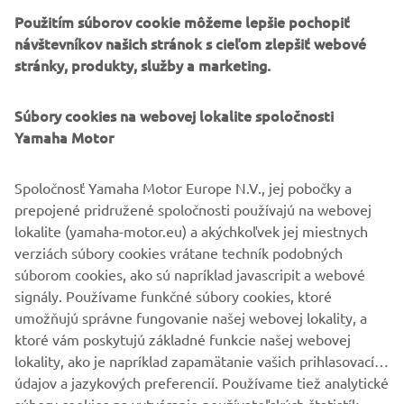
1977 PASSOL
Použitím súborov cookie môžeme lepšie pochopiť
návštevníkov našich stránok s cieľom zlepšiť webové
stránky, produkty, služby a marketing.
©Yamaha Motor Europe N.V. /Yamaha Motor Co., Ltd.
Súbory cookies na webovej lokalite spoločnosti
Yamaha Motor
Informácie ani obrázky na týchto webových stránkach sa
nesmú nikdy použiť na komerčné ani nekomerčné účely
Spoločnosť Yamaha Motor Europe N.V., jej pobočky a
bez výslovného písomného súhlasu spoločnosti Yamaha
prepojené pridružené spoločnosti používajú na webovej
Motor Europe N.V. a/alebo spoločnosti Yamaha Motor Co.,
lokalite (yamaha-motor.eu) a akýchkoľvek jej miestnych
Ltd.
verziách súbory cookies vrátane techník podobných
Vždy jazdite bezpečne a dodržiavajte všetky miestne
súborom cookies, ako sú napríklad javascripit a webové
predpisy o cestnej premávke.
signály. Používame funkčné súbory cookies, ktoré
umožňujú správne fungovanie našej webovej lokality, a
ktoré vám poskytujú základné funkcie našej webovej
lokality, ako je napríklad zapamätanie vašich prihlasovacích
údajov a jazykových preferencií. Používame tiež analytické