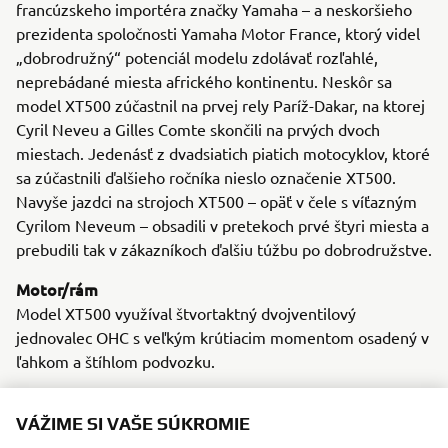
francúzskeho importéra značky Yamaha – a neskoršieho
prezidenta spoločnosti Yamaha Motor France, ktorý videl
„dobrodružný“ potenciál modelu zdolávať rozľahlé,
neprebádané miesta afrického kontinentu. Neskôr sa
model XT500 zúčastnil na prvej rely Paríž-Dakar, na ktorej
Cyril Neveu a Gilles Comte skončili na prvých dvoch
miestach. Jedenásť z dvadsiatich piatich motocyklov, ktoré
sa zúčastnili ďalšieho ročníka nieslo označenie XT500.
Navyše jazdci na strojoch XT500 – opäť v čele s víťazným
Cyrilom Neveum – obsadili v pretekoch prvé štyri miesta a
prebudili tak v zákazníkoch ďalšiu túžbu po dobrodružstve.
Motor/rám
Model XT500 využíval štvortaktný dvojventilový
jednovalec OHC s veľkým krútiacim momentom osadený v
ľahkom a štíhlom podvozku.
VÁŽIME SI VAŠE SÚKROMIE