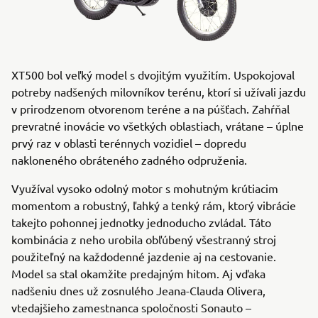
XT500 bol veľký model s dvojitým využitím. Uspokojoval
potreby nadšených milovníkov terénu, ktorí si užívali jazdu
v prirodzenom otvorenom teréne a na púšťach. Zahŕňal
prevratné inovácie vo všetkých oblastiach, vrátane – úplne
prvý raz v oblasti terénnych vozidiel – dopredu
nakloneného obráteného zadného odpruženia.
Využíval vysoko odolný motor s mohutným krútiacim
momentom a robustný, ľahký a tenký rám, ktorý vibrácie
takejto pohonnej jednotky jednoducho zvládal. Táto
kombinácia z neho urobila obľúbený všestranný stroj
použiteľný na každodenné jazdenie aj na cestovanie.
Model sa stal okamžite predajným hitom. Aj vďaka
nadšeniu dnes už zosnulého Jeana-Clauda Olivera,
vtedajšieho zamestnanca spoločnosti Sonauto –