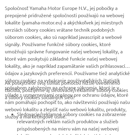
nesmú nikdy použiť na komerčné ani nekomerčné účely
Spoločnosť Yamaha Motor Europe N.V., jej pobočky a
bez výslovného písomného súhlasu spoločnosti Yamaha
prepojené pridružené spoločnosti používajú na webovej
Motor Europe N.V. a/alebo spoločnosti Yamaha Motor Co.,
lokalite (yamaha-motor.eu) a akýchkoľvek jej miestnych
Ltd.
verziách súbory cookies vrátane techník podobných
Vždy jazdite bezpečne a dodržiavajte všetky miestne
súborom cookies, ako sú napríklad javascripit a webové
predpisy o cestnej premávke.
signály. Používame funkčné súbory cookies, ktoré
umožňujú správne fungovanie našej webovej lokality, a
ktoré vám poskytujú základné funkcie našej webovej
lokality, ako je napríklad zapamätanie vašich prihlasovacích
údajov a jazykových preferencií. Používame tiež analytické
súbory cookies na vytváranie používateľských štatistík
Ak poskytnete svoj súhlas pomocou nižšie uvedeného
FIREMNÉ STRÁNKY
spôsobom založeným na ochrane súkromia, ktorý je v
tlačidla, použijeme aj sledovacie/reklamné súbory cookies
súlade s usmerneniami orgánov pre ochranu údajov, ktoré
a súbory cookies sociálnych sietí:
nám pomáhajú pochopiť to, ako návštevníci používajú našu
B2B
webovú lokalitu a zlepšiť našu webovú lokalitu, produkty,
Sledovacie/reklamné súbory cookies na zobrazenie
služby a marketingové úsilie.
VIAC YAMAHA
relevantných reklám našich produktov a služieb
prispôsobených na mieru vám na našej webovej