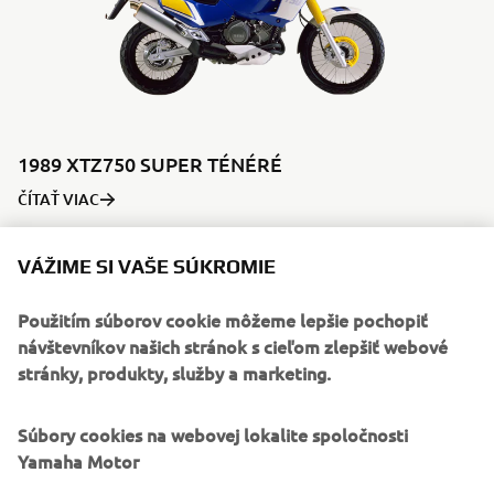
1989 XTZ750 SUPER TÉNÉRÉ
ČÍTAŤ VIAC
VÁŽIME SI VAŠE SÚKROMIE
90. ROKY 20. STOROČIA
Použitím súborov cookie môžeme lepšie pochopiť
návštevníkov našich stránok s cieľom zlepšiť webové
stránky, produkty, služby a marketing.
©Yamaha Motor Europe N.V. /Yamaha Motor Co., Ltd.
Súbory cookies na webovej lokalite spoločnosti
Yamaha Motor
Informácie ani obrázky na týchto webových stránkach sa