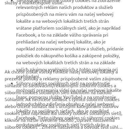
Sledovacie/reklamné súbory cookies na zobrazenie
služby a marketingové úsilie.
VIAC YAMAHA
relevantných reklám našich produktov a služieb
prispôsobených na mieru vám na našej webovej
lokalite a na webových lokalitách tretích strán
PODPORA
vrátane platforiem sociálnych sietí, ako je napríklad
Facebook, a to na základe vášho správania pri
prehliadaní na našej webovej lokalite, ako je
BULLETIN
napríklad zobrazovanie produktov a služieb, pridanie
položiek do nákupného košíka a zakúpené položky,
Získajte medzi prvými informácie o najnovších ponukách,
špeciálnych akciách, nových verziách a mnoho ďalšieho
na webových lokalitách tretích strán a na základe
vašich záujmov vyplývajúcich z tohto správania pri
Ak chcete získať všetky funkcie našej webovej lokality a
prehliadaní.
prezerať ponuky a reklamy prispôsobené vašim záujmom,
Súbory cookies sociálnych sietí na poskytnutie
súhlaste so sledovacími/reklamnými súbormi cookies a
možnosti prezerania videí na našej webovej lokalite
PRIHLÁSIŤ SA NA ODBER
súbormi cookies sociálnych sietí kliknutím na tlačidlo
(napr. pomocou služby YouTube) a na umožnenie
Súhlasím. Ak nechcete súhlasiť s týmito súbormi cookies
jednoduchého zdieľania obsahu z našej webovej
alebo chcete súhlasiť iba s určitými kategóriami súborov
Prečítajte si naše Zásady ochrany osobných údajov, aby ste sa
lokality na sociálnych sieťach, ako je napríklad
dozvedeli, ako spracovávame vaše osobné údaje:
Ochrana
cookies (ako napríklad iba súbory cookies sociálnych sietí),
Facebook. Tieto súbory cookies sú súbormi cookies
Osobných Údajov
kliknite na nižšie uvedené tlačidlo „Upraviť nastavenia
poskytovateľov sociálnych sietí tretích strán a
súborov cookies“. Zmeniť nastavenia a odvolať svoj súhlas