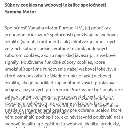
©Yamaha Motor Europe N.V. /Yamaha Motor Co., Ltd.
Súbory cookies na webovej lokalite spoločnosti
Yamaha Motor
Informácie ani obrázky na týchto webových stránkach sa
nesmú nikdy použiť na komerčné ani nekomerčné účely
Spoločnosť Yamaha Motor Europe N.V., jej pobočky a
bez výslovného písomného súhlasu spoločnosti Yamaha
prepojené pridružené spoločnosti používajú na webovej
Motor Europe N.V. a/alebo spoločnosti Yamaha Motor Co.,
lokalite (yamaha-motor.eu) a akýchkoľvek jej miestnych
Ltd.
verziách súbory cookies vrátane techník podobných
Vždy jazdite bezpečne a dodržiavajte všetky miestne
súborom cookies, ako sú napríklad javascripit a webové
predpisy o cestnej premávke.
signály. Používame funkčné súbory cookies, ktoré
umožňujú správne fungovanie našej webovej lokality, a
ktoré vám poskytujú základné funkcie našej webovej
lokality, ako je napríklad zapamätanie vašich prihlasovacích
údajov a jazykových preferencií. Používame tiež analytické
súbory cookies na vytváranie používateľských štatistík
Ak poskytnete svoj súhlas pomocou nižšie uvedeného
FIREMNÉ STRÁNKY
spôsobom založeným na ochrane súkromia, ktorý je v
tlačidla, použijeme aj sledovacie/reklamné súbory cookies
súlade s usmerneniami orgánov pre ochranu údajov, ktoré
a súbory cookies sociálnych sietí:
nám pomáhajú pochopiť to, ako návštevníci používajú našu
B2B
webovú lokalitu a zlepšiť našu webovú lokalitu, produkty,