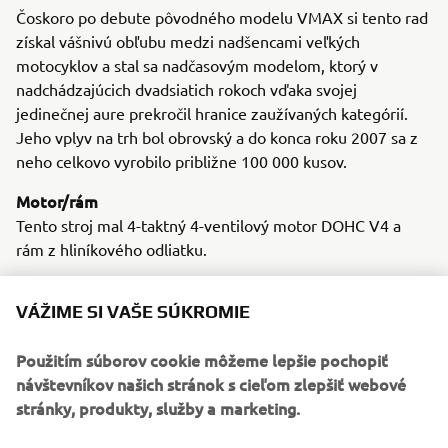
Čoskoro po debute pôvodného modelu VMAX si tento rad
získal vášnivú obľubu medzi nadšencami veľkých
motocyklov a stal sa nadčasovým modelom, ktorý v
nadchádzajúcich dvadsiatich rokoch vďaka svojej
jedinečnej aure prekročil hranice zaužívaných kategórií.
Jeho vplyv na trh bol obrovský a do konca roku 2007 sa z
neho celkovo vyrobilo približne 100 000 kusov.
Motor/rám
Tento stroj mal 4-taktný 4-ventilový motor DOHC V4 a
rám z hliníkového odliatku.
VÁŽIME SI VAŠE SÚKROMIE
1987 BW’S ORIGINAL
Použitím súborov cookie môžeme lepšie pochopiť
návštevníkov našich stránok s cieľom zlepšiť webové
stránky, produkty, služby a marketing.