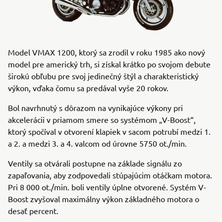
Model VMAX 1200, ktorý sa zrodil v roku 1985 ako nový
model pre americký trh, si získal krátko po svojom debute
širokú obľubu pre svoj jedinečný štýl a charakteristický
výkon, vďaka čomu sa predával vyše 20 rokov.
Bol navrhnutý s dôrazom na vynikajúce výkony pri
akcelerácii v priamom smere so systémom „V-Boost“,
ktorý spočíval v otvorení klapiek v sacom potrubí medzi 1.
a 2. a medzi 3. a 4. valcom od úrovne 5750 ot./min.
Ventily sa otvárali postupne na základe signálu zo
zapaľovania, aby zodpovedali stúpajúcim otáčkam motora.
Pri 8 000 ot./min. boli ventily úplne otvorené. Systém V-
Boost zvyšoval maximálny výkon základného motora o
desať percent.