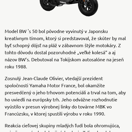
Model BW 's 50 bol pôvodne vyvinutý v Japonsku
kreatívnym tímom, ktorý si predstavoval, že skúter by mal
byť schopný dôjsť na pláž v zábavnom štýle motokáry. Z
tohto dôvodu dostal pozoruhodné „veľké kolesá“ a aj
názov BW’s. Debutoval na Tokijskom autosalóne na jeseň
roku 1988.
Zosnulý Jean-Claude Olivier, vtedajší prezident
spoločnosti Yamaha Motor France, bol okamžite
presvedčený o jeho trhovom potenciáli a trval na tom, aby
ho uviedli na európsky trh. Jeho odvážne rozhodnutie
vyústilo v presun výrobnej linky do továrne MBK vo
Francúzsku, v ktorej spustili výrobu v roku 1990.
Reakcia cieľovej skupiny mladých ľudí bola ohromujúca,