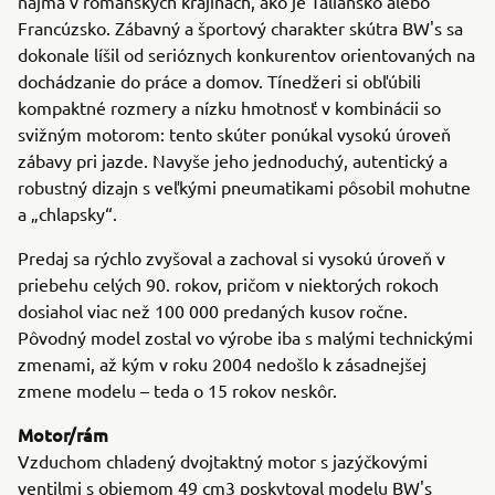
najmä v románskych krajinách, ako je Taliansko alebo
Francúzsko. Zábavný a športový charakter skútra BW's sa
dokonale líšil od serióznych konkurentov orientovaných na
dochádzanie do práce a domov. Tínedžeri si obľúbili
kompaktné rozmery a nízku hmotnosť v kombinácii so
svižným motorom: tento skúter ponúkal vysokú úroveň
zábavy pri jazde. Navyše jeho jednoduchý, autentický a
robustný dizajn s veľkými pneumatikami pôsobil mohutne
a „chlapsky“.
Predaj sa rýchlo zvyšoval a zachoval si vysokú úroveň v
priebehu celých 90. rokov, pričom v niektorých rokoch
dosiahol viac než 100 000 predaných kusov ročne.
Pôvodný model zostal vo výrobe iba s malými technickými
zmenami, až kým v roku 2004 nedošlo k zásadnejšej
zmene modelu – teda o 15 rokov neskôr.
Motor/rám
Vzduchom chladený dvojtaktný motor s jazýčkovými
ventilmi s objemom 49 cm3 poskytoval modelu BW's