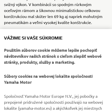
svižný výkon. V kombinácii so spodným rúrkovým
oceľovým rámom a šikovnou minimalistickou celkovou
konštrukciou mal skúter len 69 kg aj napriek mohutným
pneumatikám a veľmi vysokej kvalite konštrukcie.
VÁŽIME SI VAŠE SÚKROMIE
1989 XTZ750 SUPER TÉNÉRÉ
Použitím súborov cookie môžeme lepšie pochopiť
návštevníkov našich stránok s cieľom zlepšiť webové
stránky, produkty, služby a marketing.
©Yamaha Motor Europe N.V. /Yamaha Motor Co., Ltd.
Súbory cookies na webovej lokalite spoločnosti
Yamaha Motor
Informácie ani obrázky na týchto webových stránkach sa
nesmú nikdy použiť na komerčné ani nekomerčné účely
Spoločnosť Yamaha Motor Europe N.V., jej pobočky a
bez výslovného písomného súhlasu spoločnosti Yamaha
prepojené pridružené spoločnosti používajú na webovej
Motor Europe N.V. a/alebo spoločnosti Yamaha Motor Co.,
lokalite (yamaha-motor.eu) a akýchkoľvek jej miestnych
Ltd.