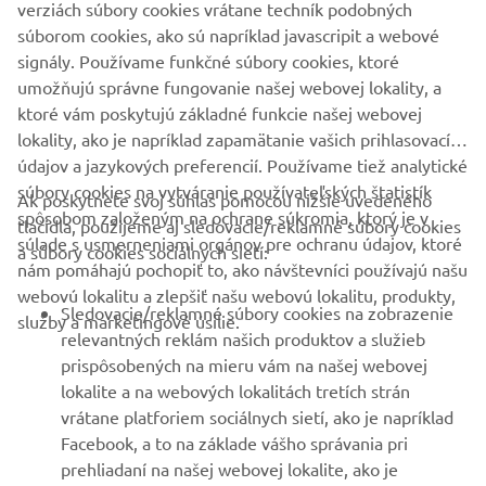
verziách súbory cookies vrátane techník podobných
Vždy jazdite bezpečne a dodržiavajte všetky miestne
súborom cookies, ako sú napríklad javascripit a webové
predpisy o cestnej premávke.
signály. Používame funkčné súbory cookies, ktoré
umožňujú správne fungovanie našej webovej lokality, a
ktoré vám poskytujú základné funkcie našej webovej
lokality, ako je napríklad zapamätanie vašich prihlasovacích
údajov a jazykových preferencií. Používame tiež analytické
súbory cookies na vytváranie používateľských štatistík
Ak poskytnete svoj súhlas pomocou nižšie uvedeného
FIREMNÉ STRÁNKY
spôsobom založeným na ochrane súkromia, ktorý je v
tlačidla, použijeme aj sledovacie/reklamné súbory cookies
súlade s usmerneniami orgánov pre ochranu údajov, ktoré
a súbory cookies sociálnych sietí:
nám pomáhajú pochopiť to, ako návštevníci používajú našu
B2B
webovú lokalitu a zlepšiť našu webovú lokalitu, produkty,
Sledovacie/reklamné súbory cookies na zobrazenie
služby a marketingové úsilie.
VIAC YAMAHA
relevantných reklám našich produktov a služieb
prispôsobených na mieru vám na našej webovej
lokalite a na webových lokalitách tretích strán
PODPORA
vrátane platforiem sociálnych sietí, ako je napríklad
Facebook, a to na základe vášho správania pri
prehliadaní na našej webovej lokalite, ako je
BULLETIN