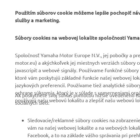
Použitím súborov cookie môžeme lepšie pochopiť návš
služby a marketing.
FIREMNÉ STRÁNKY
B2B
Súbory cookies na webovej lokalite spoločnosti Yam
O nás
Systémy eBike
Spoločnosť Yamaha Motor Europe N.V., jej pobočky a pre
motor.eu) a akýchkoľvek jej miestnych verziách súbory 
Novinky
Úrady
javascripit a webové signály. Používame funkčné súbory 
Podujatia
Golf/Prevádzka
ktoré vám poskytujú základné funkcie našej webovej lokal
jazykových preferencií. Používame tiež analytické súbo
Tlač
Prví respondenti
ochrane súkromia, ktorý je v súlade s usmerneniami org
Ak poskytnete svoj súhlas pomocou nižšie uvedeného tla
Katalóg
Súprava autoškoly
používajú našu webovú lokalitu a zlepšiť našu webovú lok
sociálnych sietí:
Práca v spoločnosti
Robotics
Yamaha
Partnerstvá
Sledovacie/reklamné súbory cookies na zobrazenie
Staňte sa predajcom
vám na našej webovej lokalite a na webových lokalit
Technické informácie pre
Facebook, a to na základe vášho správania pri preh
Zásady týkajúce sa
nezávislých predajcov