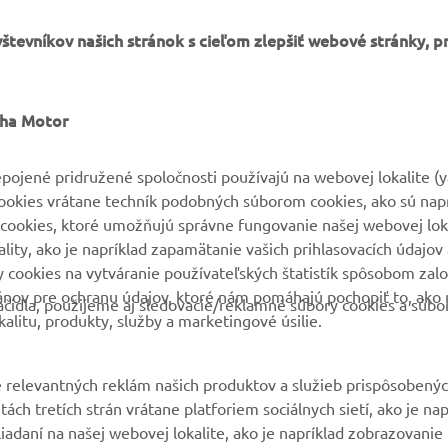
tevníkov našich stránok s cieľom zlepšiť webové stránky, p
VIAC YAMAHA
PODPORA
aha Motor
MyYamaha
Parts Catalogue
pojené pridružené spoločnosti používajú na webovej lokalite (
cookies vrátane techník podobných súborom cookies, ako sú nap
Yamaha Music
Rezervácia na servis
cookies, ktoré umožňujú správne fungovanie našej webovej loka
Yamaha Racing
Nájsť predajcu
ity, ako je napríklad zapamätanie vašich prihlasovacích údajov 
ry cookies na vytváranie používateľských štatistík spôsobom za
Yamaha Motor Global
Nakladaní s použitými
ánov pre ochranu údajov, ktoré nám pomáhajú pochopiť to, ako 
batériami
čidla, použijeme aj sledovacie/reklamné súbory cookies a súbo
Mobilné aplikácie
alitu, produkty, služby a marketingové úsilie.
 relevantných reklám našich produktov a služieb prispôsobený
ách tretích strán vrátane platforiem sociálnych sietí, ako je nap
liadaní na našej webovej lokalite, ako je napríklad zobrazovani