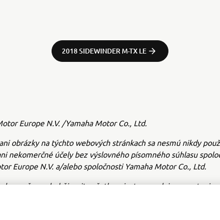
2018 SIDEWINDER M-TX LE
tor Europe N.V. /Yamaha Motor Co., Ltd.
ani obrázky na týchto webových stránkach sa nesmú nikdy použ
ni nekomerčné účely bez výslovného písomného súhlasu spoloč
or Europe N.V. a/alebo spoločnosti Yamaha Motor Co., Ltd.
e bezpečne a dodržiavajte všetky miestne predpisy o cestnej p