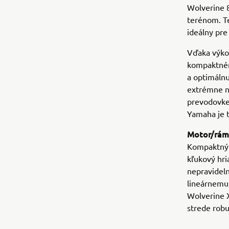
Wolverine 8
terénom. Te
ideálny pre
Vďaka výko
kompaktném
a optimálnu 
extrémne n
prevodovke
Yamaha je t
Motor/rám
Kompaktný 
kľukový hri
nepravideln
lineárnemu
Wolverine 
strede rob