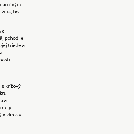
y náročným
itia, bol
 a
l, pohodlie
ojej triede a
ka
nosti
 a krížový
aktu
mu a
omu je
 nízko a v