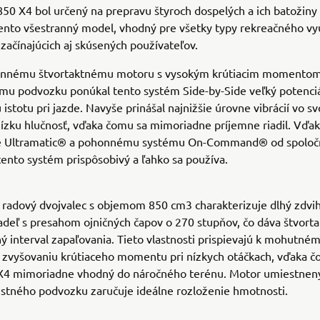
50 X4 bol určený na prepravu štyroch dospelých a ich batožin
nto všestranný model, vhodný pre všetky typy rekreačného využ
 začínajúcich aj skúsených používateľov.
nnému štvortaktnému motoru s vysokým krútiacim momentom
u podvozku ponúkal tento systém Side-by-Side veľký potenciá
istotu pri jazde. Navyše prinášal najnižšie úrovne vibrácií vo sv
ízku hlučnosť, vďaka čomu sa mimoriadne príjemne riadil. Vďa
 Ultramatic® a pohonnému systému On-Command® od spoloč
ento systém prispôsobivý a ľahko sa používa.
radový dvojvalec s objemom 850 cm3 charakterizuje dlhý zdvih
adeľ s presahom ojničných čapov o 270 stupňov, čo dáva štvort
ý interval zapaľovania. Tieto vlastnosti prispievajú k mohutné
 zvyšovaniu krútiaceho momentu pri nízkych otáčkach, vďaka č
X4 mimoriadne vhodný do náročného terénu. Motor umiestnený
ustného podvozku zaručuje ideálne rozloženie hmotnosti.