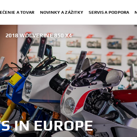
EČENIE A TOVAR
NOVINKY A ZÁŽITKY
SERVIS A PODPORA
2018 WOLVERINE 850 X4
S IN EUROPE