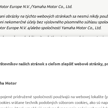
tor Europe N.V. /Yamaha Motor Co., Ltd.
ani obrázky na týchto webových stránkach sa nesmú nikdy použ
ni nekomerčné účely bez výslovného písomného súhlasu spoloč
or Europe N.V. a/alebo spoločnosti Yamaha Motor Co., Ltd.
e bezpečne a dodržiavajte všetky miestne predpisy o cestnej p
tevníkov našich stránok s cieľom zlepšiť webové stránky, p
VIAC YAMAHA
PODPORA
aha Motor
MyYamaha
Parts Catalogue
pojené pridružené spoločnosti používajú na webovej lokalite (
cookies vrátane techník podobných súborom cookies, ako sú nap
Yamaha Music
Rezervácia na servis