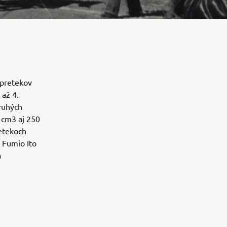
 pretekov
 až 4.
ruhých
 cm3 aj 250
retekoch
 Fumio Ito
a