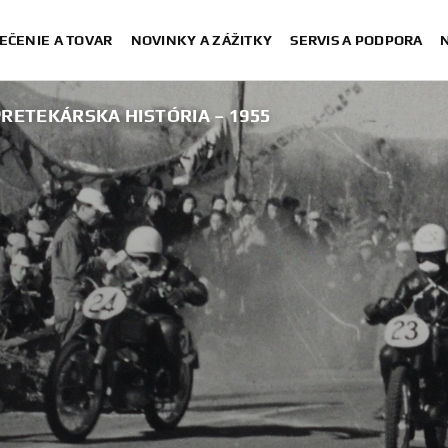
EČENIE A TOVAR
NOVINKY A ZÁŽITKY
SERVIS A PODPORA
RETEKÁRSKA HISTÓRIA – 1955
Na