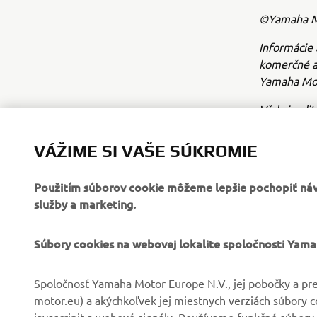
©Yamaha Mo
Informácie 
komerčné a
Yamaha Mot
Vždy jazdit
VÁŽIME SI VAŠE SÚKROMIE
Použitím súborov cookie môžeme lepšie pochopiť návš
služby a marketing.
FIREMNÉ STRÁNKY
B2B
Súbory cookies na webovej lokalite spoločnosti Yam
O nás
Systémy eBike
Spoločnosť Yamaha Motor Europe N.V., jej pobočky a pre
motor.eu) a akýchkoľvek jej miestnych verziách súbory 
Novinky
Úrady