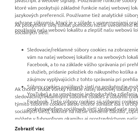
javascripit a webové signály. Používame funkčné súbory 
Podujatia
Golf/Prevádzka
ktoré vám poskytujú základné funkcie našej webovej lokal
jazykových preferencií. Používame tiež analytické súbo
Tlač
Prví respondenti
ochrane súkromia, ktorý je v súlade s usmerneniami org
Ak poskytnete svoj súhlas pomocou nižšie uvedeného tla
Katalóg
Súprava autoškoly
používajú našu webovú lokalitu a zlepšiť našu webovú lok
sociálnych sietí:
Práca v spoločnosti
Robotics
Yamaha
Partnerstvá
Sledovacie/reklamné súbory cookies na zobrazenie
Staňte sa predajcom
vám na našej webovej lokalite a na webových lokalit
Technické informácie pre
Facebook, a to na základe vášho správania pri preh
Zásady týkajúce sa
nezávislých predajcov
a služieb, pridanie položiek do nákupného košíka a
ľudských práv
Yamalube Safety Data
záujmov vyplývajúcich z tohto správania pri prehlia
Základné zásady
Sheets
Súbory cookies sociálnych sietí na poskytnutie mož
Ak chcete získať všetky funkcie našej webovej lokality
udržateľnosti
YouTube) a na umožnenie jednoduchého zdieľania ob
sledovacími/reklamnými súbormi cookies a súbormi cookies
Facebook. Tieto súbory cookies sú súbormi cookies
týmito súbormi cookies alebo chcete súhlasiť iba s určit
Kanál pre oznamovateľov
poskytovateľom sociálnych sietí sledovať vaše správ
sociálnych sietí), kliknite na nižšie uvedené tlačidlo „U
môžete v ľubovoľnom okamihu aj prostredníctvom naši
sa dozvedeli viac o nami používaných súboroch cookies 
Zobraziť viac
Slovakia (Slovak)