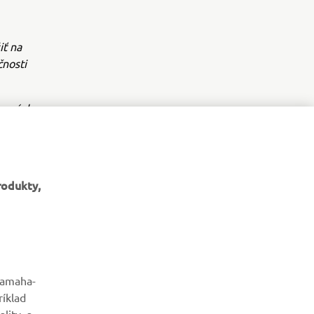
iť na
nosti
remávke.
rodukty,
BULLETIN
Získajte medzi prvými informácie o najnovších ponukách,
yamaha-
špeciálnych akciách, nových verziách a mnoho ďalšieho
ríklad