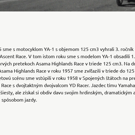
5 sme s motocyklom YA-1 s objemom 125 cm3 vyhrali 3. ročník
Ascent Race. V tom istom roku sme s modelom YA-1 obsadili 1.
prvých pretekoch Asama Highlands Race v triede 125 cm3. Na d
sama Highlands Race v roku 1957 sme zvíťazili v triede do 125
tovú scénu sme vstúpili v roku 1958 v Spojených štátoch na p
P Race s dvojtaktným dvojvalcom YD Racer. Jazdec tímu Yamaha
l šiesty, ale získal si obdiv davu svojim hrdinským, dramatickým 
spôsobom jazdy.