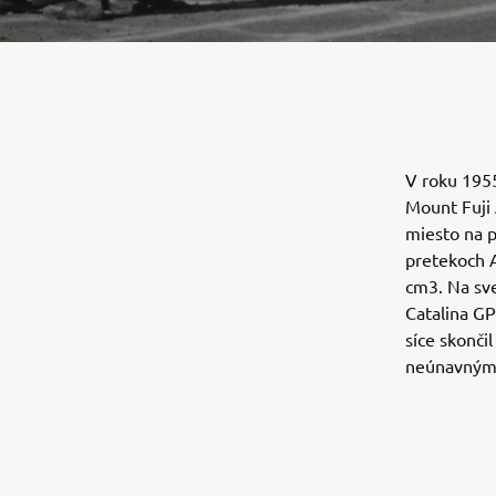
V roku 195
Mount Fuji 
miesto na 
pretekoch A
cm3. Na sve
Catalina G
síce skonči
neúnavným 