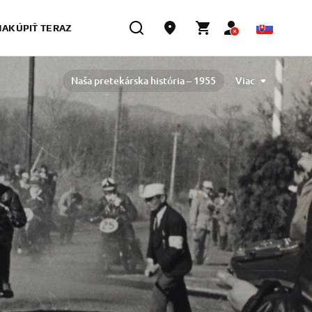
NAKÚPIŤ TERAZ
Naša pretekárska história – 1955
Viac
Naša pretekárska história – 1960
Naša pretekárska história – 1970
Naša pretekárska história – 1980
ša pretekárska história – 1990
2000
2010