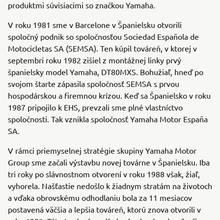
produktmi súvisiacimi so značkou Yamaha.
V roku 1981 sme v Barcelone v Španielsku otvorili
spoločný podnik so spoločnosťou Sociedad Española de
Motocicletas SA (SEMSA). Ten kúpil továreň, v ktorej v
septembri roku 1982 zišiel z montážnej linky prvý
španielsky model Yamaha, DT80MXS. Bohužiaľ, hneď po
svojom štarte zápasila spoločnosť SEMSA s prvou
hospodárskou a firemnou krízou. Keď sa Španielsko v roku
1987 pripojilo k EHS, prevzali sme plné vlastníctvo
spoločnosti. Tak vznikla spoločnosť Yamaha Motor España
SA.
V rámci priemyselnej stratégie skupiny Yamaha Motor
Group sme začali výstavbu novej továrne v Španielsku. Iba
tri roky po slávnostnom otvorení v roku 1988 však, žiaľ,
vyhorela. Našťastie nedošlo k žiadnym stratám na životoch
a vďaka obrovskému odhodlaniu bola za 11 mesiacov
postavená väčšia a lepšia továreň, ktorú znova otvorili v