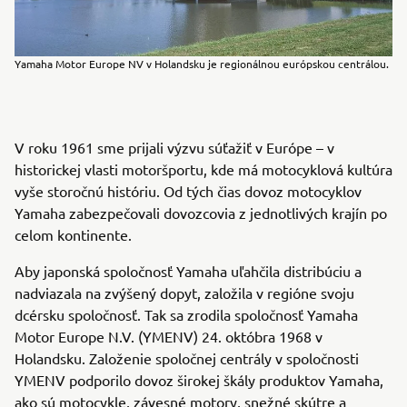
Yamaha Motor Europe NV v Holandsku je regionálnou európskou centrálou.
V roku 1961 sme prijali výzvu súťažiť v Európe – v
historickej vlasti motoršportu, kde má motocyklová kultúra
vyše storočnú históriu. Od tých čias dovoz motocyklov
Yamaha zabezpečovali dovozcovia z jednotlivých krajín po
celom kontinente.
Aby japonská spoločnosť Yamaha uľahčila distribúciu a
nadviazala na zvýšený dopyt, založila v regióne svoju
dcérsku spoločnosť. Tak sa zrodila spoločnosť Yamaha
Motor Europe N.V. (YMENV) 24. októbra 1968 v
Holandsku. Založenie spoločnej centrály v spoločnosti
YMENV podporilo dovoz širokej škály produktov Yamaha,
ako sú motocykle, závesné motory, snežné skútre a