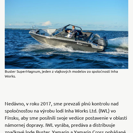
Buster SuperMagnum, jeden z vlajkových modelov zo spoločnosti Inha
Works.
Nedávno, v roku 2017, sme prevzali plnú kontrolu nad
spoločnosťou na výrobu lodí Inha Works Ltd. (IWL) vo
Fínsku, aby sme posilnili svoje vedúce postavenie v oblasti
námornej dopravy. IWL vyrába, predáva a distribuuje
značkové lode Buster, Yamarin a Yamarin Cross poháňané