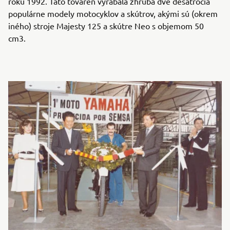
roku 1992. Táto továreň vyrábala zhruba dve desaťročia
populárne modely motocyklov a skútrov, akými sú (okrem
iného) stroje Majesty 125 a skútre Neo s objemom 50
cm3.