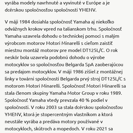
vyrába modely navrhnuté a vyvinuté v Európe a je
dcérskou spoločnosťou spoločnosti YMENV.
V máji 1984 dosiahla spoločnosť Yamaha aj niekoľko
odvážnych krokov vpred na talianskom trhu. Spoločnosť
Yamaha uzavrela dohodu o technickej pomoci s malým
výrobcom motorov Motori Minarelli s cieľom zaistiť
miestnu montáž motorov pre model DT125L/C. O rok
neskôr bola uzavrela podobnú dohodu o výrobe
motocyklov so spoločnosťou Belgarda SpA zaoberajúcou
sa predajom motocyklov. V máji 1986 zišiel z montážnej
linky v továrni spoločnosti Belgarda prvý stroj DT125L/C s
motorom Motori Minarelli. Spoločnosť Motori Minarelli sa
stala členom skupiny Yamaha Motor Group v roku 1989.
Spoločnosť Yamaha vtedy prevzala 40 % podiel v
spoločnosti. V roku 2003 sa stala dcérskou spoločnosťou
YMENV, ktorá je stopercentným vlastníkom a ktorá
neustále vyrába a predáva motory používané v
motocykloch, skútroch a mopedoch. V roku 2021 sa