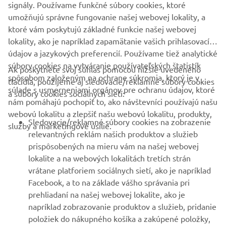
predpisy o cestnej premávke.
signály. Používame funkčné súbory cookies, ktoré
umožňujú správne fungovanie našej webovej lokality, a
ktoré vám poskytujú základné funkcie našej webovej
lokality, ako je napríklad zapamätanie vašich prihlasovacích
údajov a jazykových preferencií. Používame tiež analytické
súbory cookies na vytváranie používateľských štatistík
Ak poskytnete svoj súhlas pomocou nižšie uvedeného
FIREMNÉ STRÁNKY
spôsobom založeným na ochrane súkromia, ktorý je v
tlačidla, použijeme aj sledovacie/reklamné súbory cookies
súlade s usmerneniami orgánov pre ochranu údajov, ktoré
a súbory cookies sociálnych sietí:
nám pomáhajú pochopiť to, ako návštevníci používajú našu
B2B
webovú lokalitu a zlepšiť našu webovú lokalitu, produkty,
Sledovacie/reklamné súbory cookies na zobrazenie
služby a marketingové úsilie.
VIAC YAMAHA
relevantných reklám našich produktov a služieb
prispôsobených na mieru vám na našej webovej
lokalite a na webových lokalitách tretích strán
PODPORA
vrátane platforiem sociálnych sietí, ako je napríklad
Facebook, a to na základe vášho správania pri
prehliadaní na našej webovej lokalite, ako je
BULLETIN
napríklad zobrazovanie produktov a služieb, pridanie
položiek do nákupného košíka a zakúpené položky,
Získajte medzi prvými informácie o najnovších ponukách,