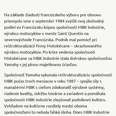
Na základe žiadosti francúzskeho výboru pre obnovu
priemyslu sme v septembri 1984 zvýšili svoj obchodný
podiel vo Francúzsku kúpou spoločnosti MBK Industrie,
výrobcu motocyklov v meste Saint Quentin na
severovýchode Francúzska. Podnik mal pomôcť pri
reštrukturalizácii firmy Motobécane – skrachovaného
výrobcu motocyklov. Po kríze vedenia spoločnosti
Motobécane sa MBK Industrie stala dcérskou spoločnosťou
Yamahy s jej plnou majetkovou účasťou.
Spoločnosť Yamaha vykonala reštrukturalizáciu spoločnosti
MBK počas troch mesiacov v roku 1987 – spojila sily s
manažérmi MBK s cieľom zdokonaliť výrobné systémy,
riadenie kvality, údržbu továrne a zariadení a pomáhala
spoločnosti MBK Industrie zlepšovať podnikovú kultúru.
Vzhľadom na kultúrne rozdiely medzi oboma
spoločnosťami to nebola ľahká úloha. Dnes MBK Industrie