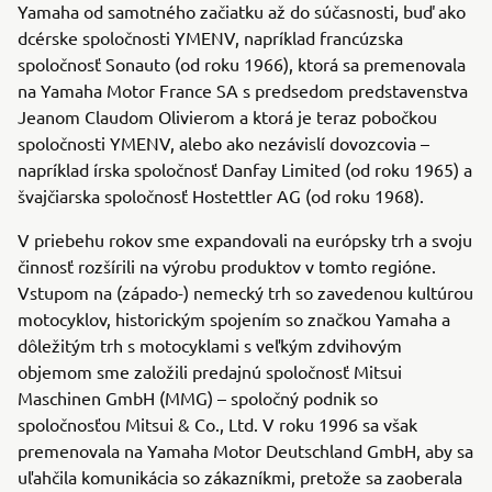
Yamaha od samotného začiatku až do súčasnosti, buď ako
dcérske spoločnosti YMENV, napríklad francúzska
spoločnosť Sonauto (od roku 1966), ktorá sa premenovala
na Yamaha Motor France SA s predsedom predstavenstva
Jeanom Claudom Olivierom a ktorá je teraz pobočkou
spoločnosti YMENV, alebo ako nezávislí dovozcovia –
napríklad írska spoločnosť Danfay Limited (od roku 1965) a
švajčiarska spoločnosť Hostettler AG (od roku 1968).
V priebehu rokov sme expandovali na európsky trh a svoju
činnosť rozšírili na výrobu produktov v tomto regióne.
Vstupom na (západo-) nemecký trh so zavedenou kultúrou
motocyklov, historickým spojením so značkou Yamaha a
dôležitým trh s motocyklami s veľkým zdvihovým
objemom sme založili predajnú spoločnosť Mitsui
Maschinen GmbH (MMG) – spoločný podnik so
spoločnosťou Mitsui & Co., Ltd. V roku 1996 sa však
premenovala na Yamaha Motor Deutschland GmbH, aby sa
uľahčila komunikácia so zákazníkmi, pretože sa zaoberala