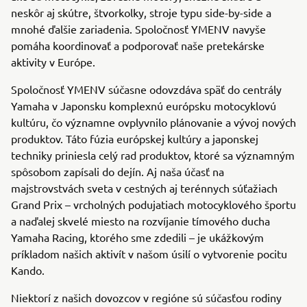
neskôr aj skútre, štvorkolky, stroje typu side-by-side a
mnohé ďalšie zariadenia. Spoločnosť YMENV navyše
pomáha koordinovať a podporovať naše pretekárske
aktivity v Európe.
Spoločnosť YMENV súčasne odovzdáva späť do centrály
Yamaha v Japonsku komplexnú európsku motocyklovú
kultúru, čo významne ovplyvnilo plánovanie a vývoj nových
produktov. Táto fúzia európskej kultúry a japonskej
techniky priniesla celý rad produktov, ktoré sa významným
spôsobom zapísali do dejín. Aj naša účasť na
majstrovstvách sveta v cestných aj terénnych súťažiach
Grand Prix – vrcholných podujatiach motocyklového športu
a naďalej skvelé miesto na rozvíjanie tímového ducha
Yamaha Racing, ktorého sme zdedili – je ukážkovým
príkladom našich aktivít v našom úsilí o vytvorenie pocitu
Kando.
Niektorí z našich dovozcov v regióne sú súčasťou rodiny