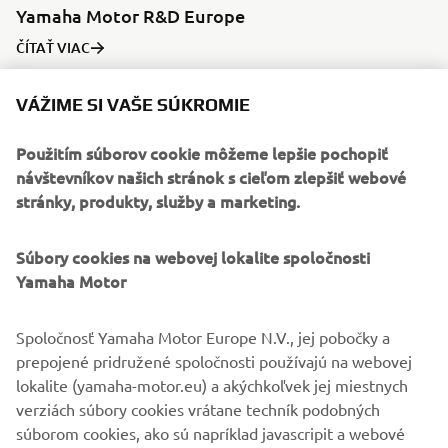
Yamaha Motor R&D Europe
ČÍTAŤ VIAC
VÁŽIME SI VAŠE SÚKROMIE
Použitím súborov cookie môžeme lepšie pochopiť
Zdroj datovaných snímok:
návštevníkov našich stránok s cieľom zlepšiť webové
„Times of YAMAHA“, pamätná kniha k 50. výročiu.
stránky, produkty, služby a marketing.
©Yamaha Motor Europe N.V. /Yamaha Motor Co., Ltd.
Súbory cookies na webovej lokalite spoločnosti
Yamaha Motor
Informácie ani obrázky na týchto webových stránkach sa
nesmú nikdy použiť na komerčné ani nekomerčné účely
Spoločnosť Yamaha Motor Europe N.V., jej pobočky a
bez výslovného písomného súhlasu spoločnosti Yamaha
prepojené pridružené spoločnosti používajú na webovej
Motor Europe N.V. a/alebo spoločnosti Yamaha Motor Co.,
lokalite (yamaha-motor.eu) a akýchkoľvek jej miestnych
Ltd.
verziách súbory cookies vrátane techník podobných
Vždy jazdite bezpečne a dodržiavajte všetky miestne
súborom cookies, ako sú napríklad javascripit a webové