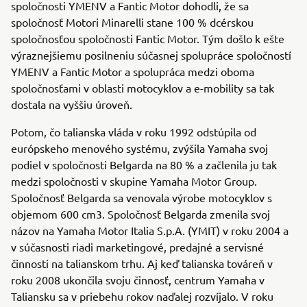
spoločnosti YMENV a Fantic Motor dohodli, že sa
spoločnosť Motori Minarelli stane 100 % dcérskou
spoločnosťou spoločnosti Fantic Motor. Tým došlo k ešte
výraznejšiemu posilneniu súčasnej spolupráce spoločností
YMENV a Fantic Motor a spolupráca medzi oboma
spoločnosťami v oblasti motocyklov a e-mobility sa tak
dostala na vyššiu úroveň.
Potom, čo talianska vláda v roku 1992 odstúpila od
európskeho menového systému, zvýšila Yamaha svoj
podiel v spoločnosti Belgarda na 80 % a začlenila ju tak
medzi spoločnosti v skupine Yamaha Motor Group.
Spoločnosť Belgarda sa venovala výrobe motocyklov s
objemom 600 cm3. Spoločnosť Belgarda zmenila svoj
názov na Yamaha Motor Italia S.p.A. (YMIT) v roku 2004 a
v súčasnosti riadi marketingové, predajné a servisné
činnosti na talianskom trhu. Aj keď talianska továreň v
roku 2008 ukončila svoju činnosť, centrum Yamaha v
Taliansku sa v priebehu rokov naďalej rozvíjalo. V roku