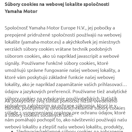
Súbory cookies na webovej lokalite spoločnosti
Yamaha Motor
Spoločnosť Yamaha Motor Europe N.V., jej pobočky a
prepojené pridružené spoločnosti používajú na webovej
lokalite (yamaha-motor.eu) a akýchkoľvek jej miestnych
verziách súbory cookies vrátane techník podobných
Zvyšovanie energetickej a materiálovej účinnosti
súborom cookies, ako sú napríklad javascripit a webové
ČÍTAŤ VIAC
signály. Používame funkčné súbory cookies, ktoré
umožňujú správne fungovanie našej webovej lokality, a
ktoré vám poskytujú základné funkcie našej webovej
lokality, ako je napríklad zapamätanie vašich prihlasovacích
údajov a jazykových preferencií. Používame tiež analytické
súbory cookies na vytváranie používateľských štatistík
Ak poskytnete svoj súhlas pomocou nižšie uvedeného
FIREMNÉ STRÁNKY
spôsobom založeným na ochrane súkromia, ktorý je v
tlačidla, použijeme aj sledovacie/reklamné súbory cookies
súlade s usmerneniami orgánov pre ochranu údajov, ktoré
a súbory cookies sociálnych sietí:
nám pomáhajú pochopiť to, ako návštevníci používajú našu
B2B
webovú lokalitu a zlepšiť našu webovú lokalitu, produkty,
Sledovacie/reklamné súbory cookies na zobrazenie