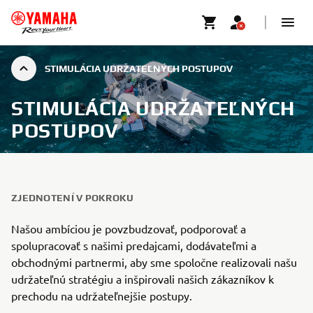
STIMULÁCIA UDRŽATEĽNÝCH POSTUPOV
STIMULÁCIA UDRŽATEĽNÝCH
POSTUPOV
ZJEDNOTENÍ V POKROKU
Našou ambíciou je povzbudzovať, podporovať a
spolupracovať s našimi predajcami, dodávateľmi a
obchodnými partnermi, aby sme spoločne realizovali našu
udržateľnú stratégiu a inšpirovali našich zákazníkov k
prechodu na udržateľnejšie postupy.