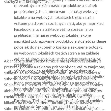
služby a marketingové úsilie.
VIAC YAMAHA
relevantných reklám našich produktov a služieb
prispôsobených na mieru vám na našej webovej
lokalite a na webových lokalitách tretích strán
PODPORA
vrátane platforiem sociálnych sietí, ako je napríklad
Facebook, a to na základe vášho správania pri
prehliadaní na našej webovej lokalite, ako je
BULLETIN
napríklad zobrazovanie produktov a služieb, pridanie
položiek do nákupného košíka a zakúpené položky,
Získajte medzi prvými informácie o najnovších ponukách,
špeciálnych akciách, nových verziách a mnoho ďalšieho
na webových lokalitách tretích strán a na základe
vašich záujmov vyplývajúcich z tohto správania pri
Ak chcete získať všetky funkcie našej webovej lokality a
prehliadaní.
prezerať ponuky a reklamy prispôsobené vašim záujmom,
Súbory cookies sociálnych sietí na poskytnutie
súhlaste so sledovacími/reklamnými súbormi cookies a
možnosti prezerania videí na našej webovej lokalite
PRIHLÁSIŤ SA NA ODBER
súbormi cookies sociálnych sietí kliknutím na tlačidlo
(napr. pomocou služby YouTube) a na umožnenie
Súhlasím. Ak nechcete súhlasiť s týmito súbormi cookies
jednoduchého zdieľania obsahu z našej webovej
alebo chcete súhlasiť iba s určitými kategóriami súborov
Prečítajte si naše Zásady ochrany osobných údajov, aby ste sa
lokality na sociálnych sieťach, ako je napríklad
dozvedeli, ako spracovávame vaše osobné údaje:
Ochrana
cookies (ako napríklad iba súbory cookies sociálnych sietí),
Facebook. Tieto súbory cookies sú súbormi cookies
Osobných Údajov
kliknite na nižšie uvedené tlačidlo „Upraviť nastavenia
poskytovateľov sociálnych sietí tretích strán a
súborov cookies“. Zmeniť nastavenia a odvolať svoj súhlas