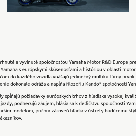
rhnuté a vyvinuté spoločnosťou Yamaha Motor R&D Europe pr
 Yamaha s európskymi skúsenosťami a históriou v oblasti moto
ričom do každého vozidla vnášajú jedinečný multikultúrny prvok.
nie dokonale odráža a napĺňa filozofiu Kando* spoločnosti Ya
y spĺňajú požiadavky európskych trhov z hľadiska vysokej kvalit
 jazdy, podnecujú záujem, hlásia sa k dedičstvu spoločnosti Ya
arším modelom, pričom zároveň hľadia v ústrety budúcemu štýl
ákazníkov.