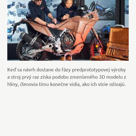
Keď sa návrh dostane do fázy predprototypovej výroby
a stroj prvý raz získa podobu zmenšeného 3D modelu z
hliny, členovia tímu konečne vidia, ako ich vízie ožívajú.