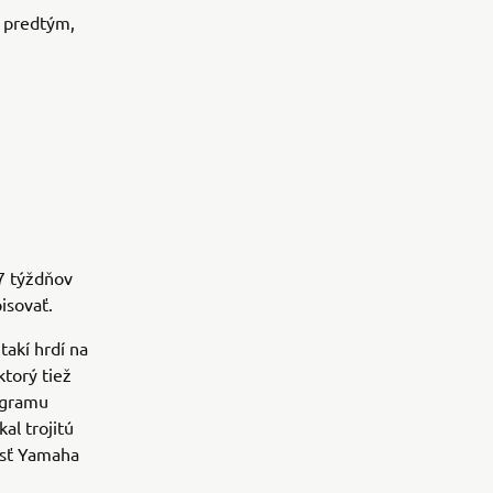
e predtým,
7 týždňov
isovať.
akí hrdí na
torý tiež
ogramu
l trojitú
osť Yamaha