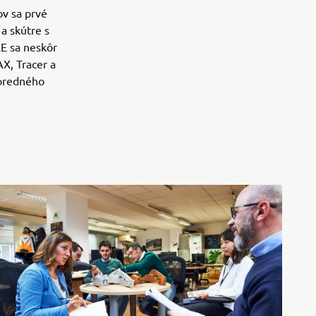
ov sa prvé
a skútre s
E sa neskôr
AX, Tracer a
opredného