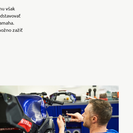
mu však
edstavovať
Yamaha.
možno zažiť