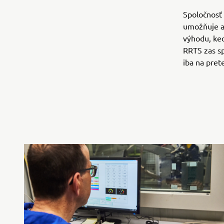
Spoločnosť
umožňuje aj
výhodu, ke
RRTS zas sp
iba na pret