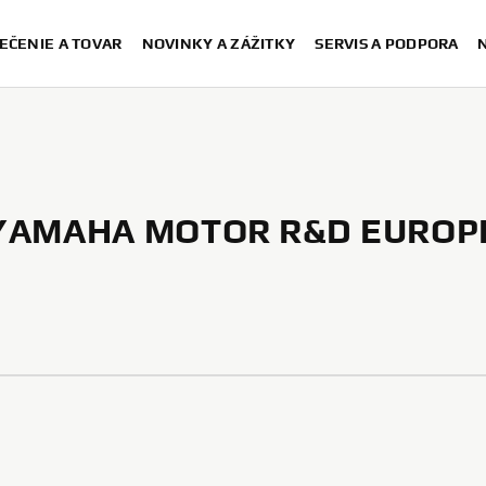
EČENIE A TOVAR
NOVINKY A ZÁŽITKY
SERVIS A PODPORA
YAMAHA MOTOR R&D EUROP