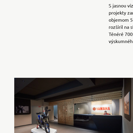
S jasnou ví
projekty za
objemom 50
rozšíril na
Ténéré 700
výskumného