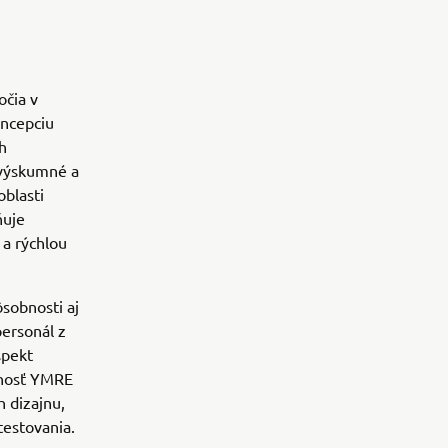
očia v
oncepciu
h
 výskumné a
oblasti
ňuje
 a rýchlou
ôsobnosti aj
ersonál z
spekt
čnosť YMRE
 dizajnu,
testovania.