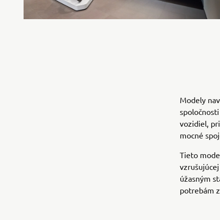
Modely nav
spoločnosti
vozidiel, p
mocné spoje
Tieto model
vzrušujúcej
úžasným st
potrebám z