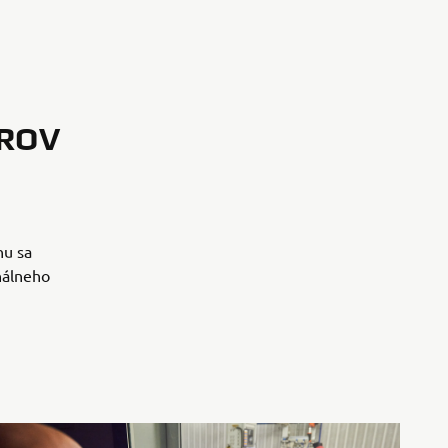
ROV
hu sa
inálneho