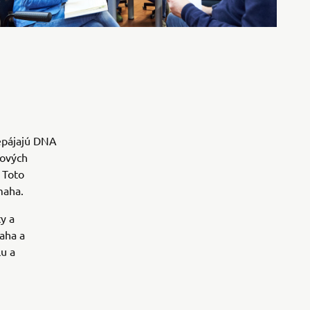
epájajú DNA
rových
 Toto
maha.
y a
maha a
u a