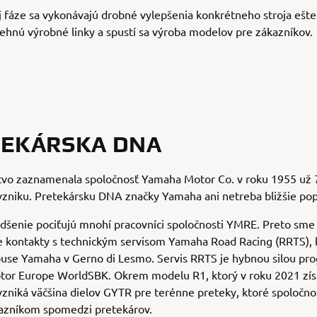
 fáze sa vykonávajú drobné vylepšenia konkrétneho stroja ešt
ehnú výrobné linky a spustí sa výroba modelov pre zákazníkov.
TEKÁRSKA DNA
stvo zaznamenala spoločnosť Yamaha Motor Co. v roku 1955 už 
zniku. Pretekársku DNA značky Yamaha ani netreba bližšie pop
šenie pociťujú mnohí pracovníci spoločnosti YMRE. Preto sme t
e kontakty s technickým servisom Yamaha Road Racing (RRTS), k
puse Yamaha v Gerno di Lesmo. Servis RRTS je hybnou silou pr
or Europe WorldSBK. Okrem modelu R1, ktorý v roku 2021 získa
vzniká väčšina dielov GYTR pre terénne preteky, ktoré spoločn
azníkom spomedzi pretekárov.