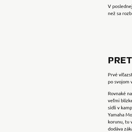
V poslednej
než sa rozb
PRE
Prvé víťaz
po svojom v
Rovnaké nad
veľmi blízk
sídli v kam
Yamaha Mot
korunu, tu 
dodáva zák