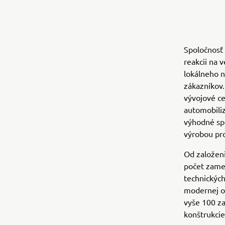
Spoločnosť
reakcii na 
lokálneho n
zákazníkov
vývojové ce
automobiliz
výhodné spo
výrobou pr
Od založeni
počet zames
technických
modernej o
vyše 100 za
konštrukcie