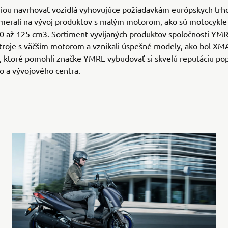
ziou navrhovať vozidlá vyhovujúce požiadavkám európskych trh
merali na vývoj produktov s malým motorom, ako sú motocykle 
 až 125 cm3. Sortiment vyvíjaných produktov spoločnosti YMR
 stroje s väčším motorom a vznikali úspešné modely, ako bol XM
, ktoré pomohli značke YMRE vybudovať si skvelú reputáciu p
 a vývojového centra.