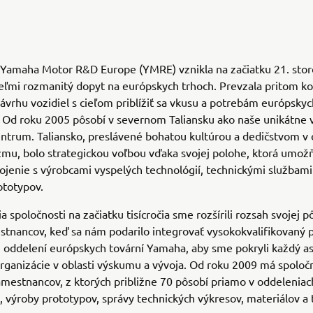
 Yamaha Motor R&D Europe (YMRE) vznikla na začiatku 21. stor
veľmi rozmanitý dopyt na európskych trhoch. Prevzala pritom k
ávrhu vozidiel s cieľom priblížiť sa vkusu a potrebám európskyc
. Od roku 2005 pôsobí v severnom Taliansku ako naše unikátne
ntrum. Taliansko, preslávené bohatou kultúrou a dedičstvom v 
mu, bolo strategickou voľbou vďaka svojej polohe, ktorá umož
jenie s výrobcami vyspelých technológií, technickými službami
ototypov.
a spoločnosti na začiatku tisícročia sme rozšírili rozsah svojej p
tnancov, keď sa nám podarilo integrovať vysokokvalifikovaný p
 oddelení európskych tovární Yamaha, aby sme pokryli každý a
rganizácie v oblasti výskumu a vývoja. Od roku 2009 má spolo
mestnancov, z ktorých približne 70 pôsobí priamo v oddeleniach
, výroby prototypov, správy technických výkresov, materiálov a 