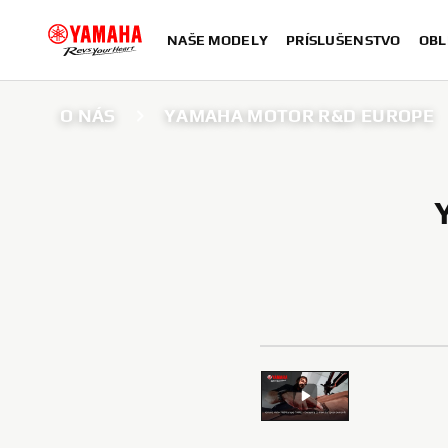
NAŠE MODELY
PRÍSLUŠENSTVO
OBL
O NÁS
YAMAHA MOTOR R&D EUROPE