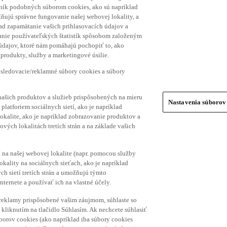
hník podobných súborom cookies, ako sú napríklad
ňujú správne fungovanie našej webovej lokality, a
lad zapamätanie vašich prihlasovacích údajov a
ranie používateľských štatistík spôsobom založeným
 údajov, ktoré nám pomáhajú pochopiť to, ako
produkty, služby a marketingové úsilie.
 sledovacie/reklamné súbory cookies a súbory
našich produktov a služieb prispôsobených na mieru
Nastavenia súborov
platforiem sociálnych sietí, ako je napríklad
lokalite, ako je napríklad zobrazovanie produktov a
vých lokalitách tretích strán a na základe vašich
í na našej webovej lokalite (napr. pomocou služby
ality na sociálnych sieťach, ako je napríklad
h sietí tretích strán a umožňujú týmto
nternete a používať ich na vlastné účely.
a reklamy prispôsobené vašim záujmom, súhlaste so
kliknutím na tlačidlo Súhlasím. Ak nechcete súhlasiť
úborov cookies (ako napríklad iba súbory cookies