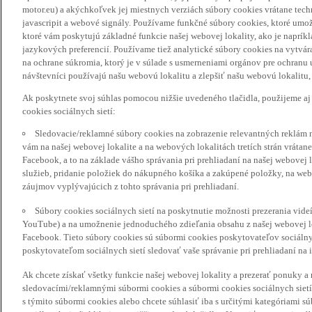
motor.eu) a akýchkoľvek jej miestnych verziách súbory cookies vrátane tec
javascripit a webové signály. Používame funkčné súbory cookies, ktoré umož
ktoré vám poskytujú základné funkcie našej webovej lokality, ako je naprík
jazykových preferencií. Používame tiež analytické súbory cookies na vytvá
na ochrane súkromia, ktorý je v súlade s usmerneniami orgánov pre ochranu
návštevníci používajú našu webovú lokalitu a zlepšiť našu webovú lokalitu, 
Ak poskytnete svoj súhlas pomocou nižšie uvedeného tlačidla, použijeme aj
cookies sociálnych sietí:
Sledovacie/reklamné súbory cookies na zobrazenie relevantných reklám 
vám na našej webovej lokalite a na webových lokalitách tretích strán vrátane 
Facebook, a to na základe vášho správania pri prehliadaní na našej webovej 
služieb, pridanie položiek do nákupného košíka a zakúpené položky, na webo
záujmov vyplývajúcich z tohto správania pri prehliadaní.
Súbory cookies sociálnych sietí na poskytnutie možnosti prezerania vide
YouTube) a na umožnenie jednoduchého zdieľania obsahu z našej webovej lok
Facebook. Tieto súbory cookies sú súbormi cookies poskytovateľov sociálnyc
poskytovateľom sociálnych sietí sledovať vaše správanie pri prehliadaní na i
Ak chcete získať všetky funkcie našej webovej lokality a prezerať ponuky 
sledovacími/reklamnými súbormi cookies a súbormi cookies sociálnych sietí 
s týmito súbormi cookies alebo chcete súhlasiť iba s určitými kategóriami s