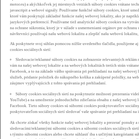
motor.eu) a akýchkoľvek jej miestnych verziách súbory cookies vrátane tec
javascripit a webové signály. Používame funkčné súbory cookies, ktoré umož
ktoré vám poskytujú základné funkcie našej webovej lokality, ako je naprík
jazykových preferencií. Používame tiež analytické súbory cookies na vytvá
na ochrane súkromia, ktorý je v súlade s usmerneniami orgánov pre ochranu
návštevníci používajú našu webovú lokalitu a zlepšiť našu webovú lokalitu, 
Ak poskytnete svoj súhlas pomocou nižšie uvedeného tlačidla, použijeme aj
cookies sociálnych sietí:
Sledovacie/reklamné súbory cookies na zobrazenie relevantných reklám 
vám na našej webovej lokalite a na webových lokalitách tretích strán vrátane 
Facebook, a to na základe vášho správania pri prehliadaní na našej webovej 
služieb, pridanie položiek do nákupného košíka a zakúpené položky, na webo
záujmov vyplývajúcich z tohto správania pri prehliadaní.
Súbory cookies sociálnych sietí na poskytnutie možnosti prezerania vide
YouTube) a na umožnenie jednoduchého zdieľania obsahu z našej webovej lok
Facebook. Tieto súbory cookies sú súbormi cookies poskytovateľov sociálnyc
poskytovateľom sociálnych sietí sledovať vaše správanie pri prehliadaní na i
Ak chcete získať všetky funkcie našej webovej lokality a prezerať ponuky 
sledovacími/reklamnými súbormi cookies a súbormi cookies sociálnych sietí 
s týmito súbormi cookies alebo chcete súhlasiť iba s určitými kategóriami s