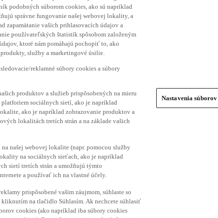
hník podobných súborom cookies, ako sú napríklad
ňujú správne fungovanie našej webovej lokality, a
lad zapamätanie vašich prihlasovacích údajov a
ranie používateľských štatistík spôsobom založeným
 údajov, ktoré nám pomáhajú pochopiť to, ako
produkty, služby a marketingové úsilie.
 sledovacie/reklamné súbory cookies a súbory
našich produktov a služieb prispôsobených na mieru
Nastavenia súborov
platforiem sociálnych sietí, ako je napríklad
lokalite, ako je napríklad zobrazovanie produktov a
vých lokalitách tretích strán a na základe vašich
í na našej webovej lokalite (napr. pomocou služby
ality na sociálnych sieťach, ako je napríklad
h sietí tretích strán a umožňujú týmto
nternete a používať ich na vlastné účely.
a reklamy prispôsobené vašim záujmom, súhlaste so
kliknutím na tlačidlo Súhlasím. Ak nechcete súhlasiť
úborov cookies (ako napríklad iba súbory cookies