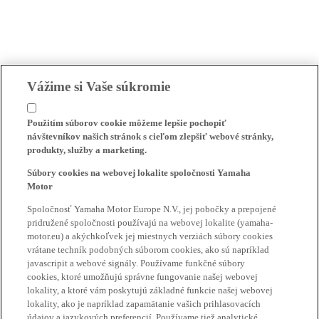
Vážime si Vaše súkromie
Použitím súborov cookie môžeme lepšie pochopiť
návštevníkov našich stránok s cieľom zlepšiť webové stránky,
produkty, služby a marketing.
Súbory cookies na webovej lokalite spoločnosti Yamaha
Motor
Spoločnosť Yamaha Motor Europe N.V., jej pobočky a prepojené
pridružené spoločnosti používajú na webovej lokalite (yamaha-
motor.eu) a akýchkoľvek jej miestnych verziách súbory cookies
vrátane techník podobných súborom cookies, ako sú napríklad
javascripit a webové signály. Používame funkčné súbory
cookies, ktoré umožňujú správne fungovanie našej webovej
lokality, a ktoré vám poskytujú základné funkcie našej webovej
lokality, ako je napríklad zapamätanie vašich prihlasovacích
údajov a jazykových preferencií. Používame tiež analytické