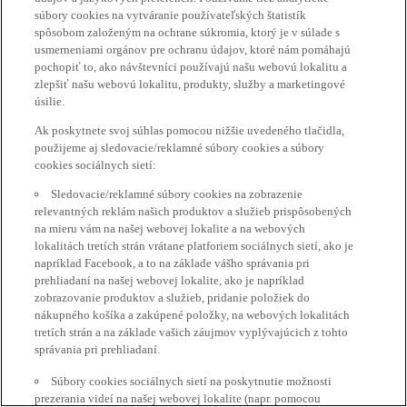
súbory cookies na vytváranie používateľských štatistík
spôsobom založeným na ochrane súkromia, ktorý je v súlade s
usmerneniami orgánov pre ochranu údajov, ktoré nám pomáhajú
pochopiť to, ako návštevníci používajú našu webovú lokalitu a
zlepšiť našu webovú lokalitu, produkty, služby a marketingové
úsilie.
Ak poskytnete svoj súhlas pomocou nižšie uvedeného tlačidla,
použijeme aj sledovacie/reklamné súbory cookies a súbory
cookies sociálnych sietí:
Sledovacie/reklamné súbory cookies na zobrazenie
relevantných reklám našich produktov a služieb prispôsobených
na mieru vám na našej webovej lokalite a na webových
lokalitách tretích strán vrátane platforiem sociálnych sietí, ako je
napríklad Facebook, a to na základe vášho správania pri
prehliadaní na našej webovej lokalite, ako je napríklad
zobrazovanie produktov a služieb, pridanie položiek do
nákupného košíka a zakúpené položky, na webových lokalitách
tretích strán a na základe vašich záujmov vyplývajúcich z tohto
správania pri prehliadaní.
Súbory cookies sociálnych sietí na poskytnutie možnosti
prezerania videí na našej webovej lokalite (napr. pomocou