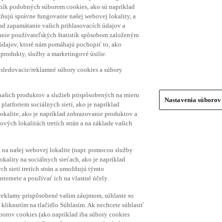
hník podobných súborom cookies, ako sú napríklad
ňujú správne fungovanie našej webovej lokality, a
lad zapamätanie vašich prihlasovacích údajov a
ranie používateľských štatistík spôsobom založeným
 údajov, ktoré nám pomáhajú pochopiť to, ako
produkty, služby a marketingové úsilie.
 sledovacie/reklamné súbory cookies a súbory
našich produktov a služieb prispôsobených na mieru
Nastavenia súborov
platforiem sociálnych sietí, ako je napríklad
lokalite, ako je napríklad zobrazovanie produktov a
vých lokalitách tretích strán a na základe vašich
í na našej webovej lokalite (napr. pomocou služby
ality na sociálnych sieťach, ako je napríklad
h sietí tretích strán a umožňujú týmto
nternete a používať ich na vlastné účely.
a reklamy prispôsobené vašim záujmom, súhlaste so
kliknutím na tlačidlo Súhlasím. Ak nechcete súhlasiť
úborov cookies (ako napríklad iba súbory cookies