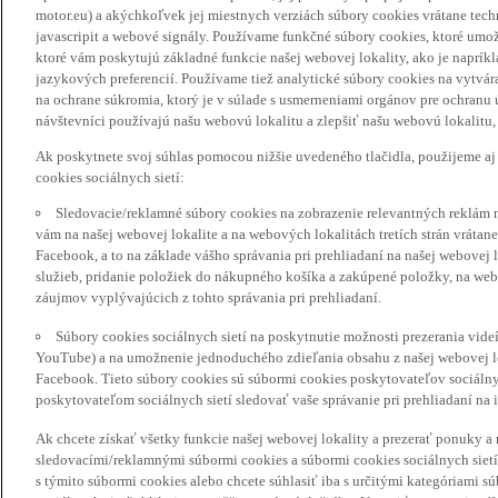
motor.eu) a akýchkoľvek jej miestnych verziách súbory cookies vrátane tec
javascripit a webové signály. Používame funkčné súbory cookies, ktoré umož
ktoré vám poskytujú základné funkcie našej webovej lokality, ako je naprík
jazykových preferencií. Používame tiež analytické súbory cookies na vytvá
na ochrane súkromia, ktorý je v súlade s usmerneniami orgánov pre ochranu
návštevníci používajú našu webovú lokalitu a zlepšiť našu webovú lokalitu, 
Ak poskytnete svoj súhlas pomocou nižšie uvedeného tlačidla, použijeme aj
cookies sociálnych sietí:
Sledovacie/reklamné súbory cookies na zobrazenie relevantných reklám 
vám na našej webovej lokalite a na webových lokalitách tretích strán vrátane 
Facebook, a to na základe vášho správania pri prehliadaní na našej webovej 
služieb, pridanie položiek do nákupného košíka a zakúpené položky, na webo
záujmov vyplývajúcich z tohto správania pri prehliadaní.
Súbory cookies sociálnych sietí na poskytnutie možnosti prezerania vide
YouTube) a na umožnenie jednoduchého zdieľania obsahu z našej webovej lok
Facebook. Tieto súbory cookies sú súbormi cookies poskytovateľov sociálnyc
poskytovateľom sociálnych sietí sledovať vaše správanie pri prehliadaní na i
Ak chcete získať všetky funkcie našej webovej lokality a prezerať ponuky 
sledovacími/reklamnými súbormi cookies a súbormi cookies sociálnych sietí 
s týmito súbormi cookies alebo chcete súhlasiť iba s určitými kategóriami s