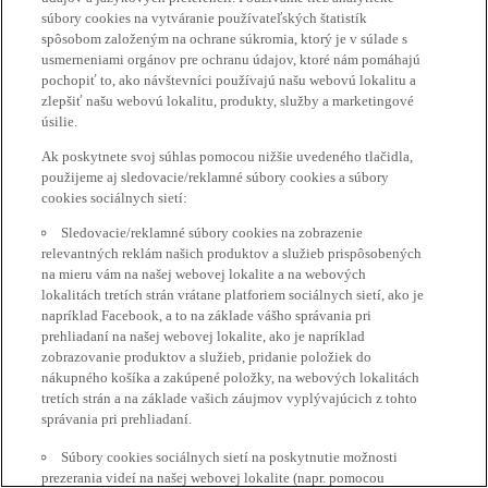
súbory cookies na vytváranie používateľských štatistík
spôsobom založeným na ochrane súkromia, ktorý je v súlade s
usmerneniami orgánov pre ochranu údajov, ktoré nám pomáhajú
pochopiť to, ako návštevníci používajú našu webovú lokalitu a
zlepšiť našu webovú lokalitu, produkty, služby a marketingové
úsilie.
Ak poskytnete svoj súhlas pomocou nižšie uvedeného tlačidla,
použijeme aj sledovacie/reklamné súbory cookies a súbory
cookies sociálnych sietí:
Sledovacie/reklamné súbory cookies na zobrazenie
relevantných reklám našich produktov a služieb prispôsobených
na mieru vám na našej webovej lokalite a na webových
lokalitách tretích strán vrátane platforiem sociálnych sietí, ako je
napríklad Facebook, a to na základe vášho správania pri
prehliadaní na našej webovej lokalite, ako je napríklad
zobrazovanie produktov a služieb, pridanie položiek do
nákupného košíka a zakúpené položky, na webových lokalitách
tretích strán a na základe vašich záujmov vyplývajúcich z tohto
správania pri prehliadaní.
Súbory cookies sociálnych sietí na poskytnutie možnosti
prezerania videí na našej webovej lokalite (napr. pomocou