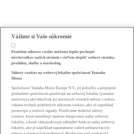
Vážime si Vaše súkromie
Použitím súborov cookie môžeme lepšie pochopiť
návštevníkov našich stránok s cieľom zlepšiť webové stránky,
produkty, služby a marketing.
Súbory cookies na webovej lokalite spoločnosti Yamaha
Motor
Spoločnosť Yamaha Motor Europe N.V., jej pobočky a prepojené
pridružené spoločnosti používajú na webovej lokalite (yamaha-
motor.eu) a akýchkoľvek jej miestnych verziách súbory cookies
vrátane techník podobných súborom cookies, ako sú napríklad
javascripit a webové signály. Používame funkčné súbory
cookies, ktoré umožňujú správne fungovanie našej webovej
lokality, a ktoré vám poskytujú základné funkcie našej webovej
lokality, ako je napríklad zapamätanie vašich prihlasovacích
údajov a jazykových preferencií. Používame tiež analytické